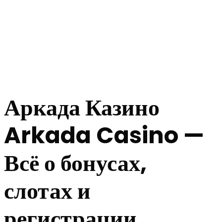
Аркада Казино
Arkada Casino —
Всё о бонусах,
слотах и
регистрации