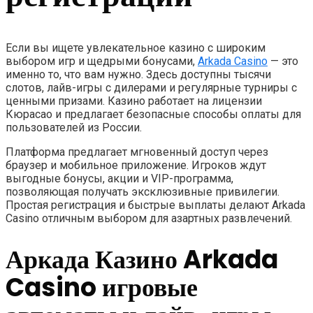
Если вы ищете увлекательное казино с широким
выбором игр и щедрыми бонусами,
Arkada Casino
— это
именно то, что вам нужно. Здесь доступны тысячи
слотов, лайв-игры с дилерами и регулярные турниры с
ценными призами. Казино работает на лицензии
Кюрасао и предлагает безопасные способы оплаты для
пользователей из России.
Платформа предлагает мгновенный доступ через
браузер и мобильное приложение. Игроков ждут
выгодные бонусы, акции и VIP-программа,
позволяющая получать эксклюзивные привилегии.
Простая регистрация и быстрые выплаты делают Arkada
Casino отличным выбором для азартных развлечений.
Аркада Казино Arkada
Casino игровые