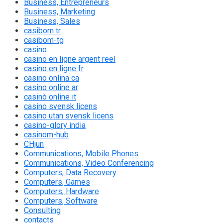
Business, Entrepreneurs
Business, Marketing
Business, Sales
casibom tr
casibom-tg
casino
casino en ligne argent reel
casino en ligne fr
casino onlina ca
casino online ar
casinò online it
casino svensk licens
casino utan svensk licens
casino-glory india
casinom-hub
CHjun
Communications, Mobile Phones
Communications, Video Conferencing
Computers, Data Recovery
Computers, Games
Computers, Hardware
Computers, Software
Consulting
contacts