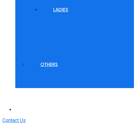
LADIES
OTHERS
Contact Us