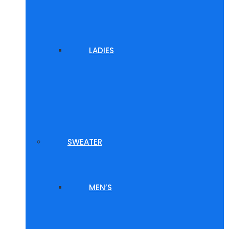
LADIES
SWEATER
MEN’S