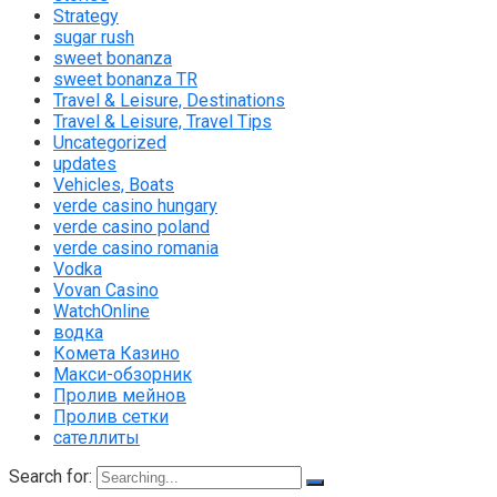
Strategy
sugar rush
sweet bonanza
sweet bonanza TR
Travel & Leisure, Destinations
Travel & Leisure, Travel Tips
Uncategorized
updates
Vehicles, Boats
verde casino hungary
verde casino poland
verde casino romania
Vodka
Vovan Casino
WatchOnline
водка
Комета Казино
Макси-обзорник
Пролив мейнов
Пролив сетки
сателлиты
Search for: