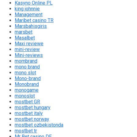
Kasyno Online PL
king johnnie
Management
Maribet casino TR
Marsbahisgiris
marsbet
Masalbet
Maxi reviewe
mini-review
Mini-reviews
mombrand
mono brand
mono slot
Mono-brand
Monobrand
monogame
monoslot
mostbet GR
mostbet hungary
mostbet italy
mostbet norway
mostbet ozbekistonda
mostbet tr
Mr Bet casino DE