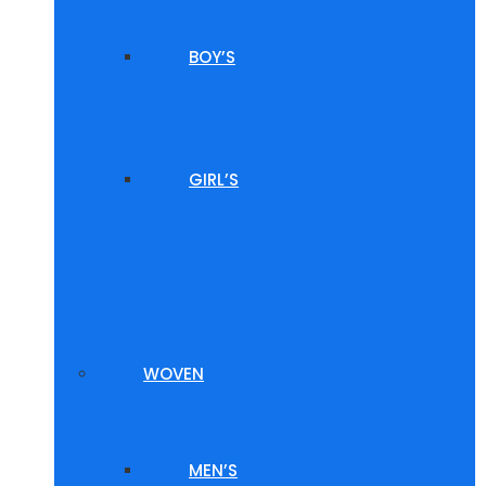
BOY’S
GIRL’S
WOVEN
MEN’S