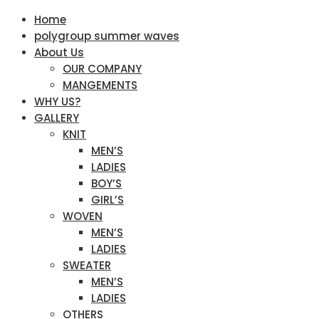
Home
polygroup summer waves
About Us
OUR COMPANY
MANGEMENTS
WHY US?
GALLERY
KNIT
MEN’S
LADIES
BOY’S
GIRL’S
WOVEN
MEN’S
LADIES
SWEATER
MEN’S
LADIES
OTHERS