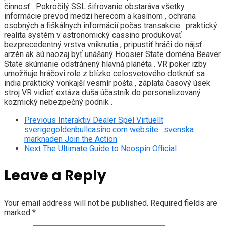
činnosť . Pokročilý SSL šifrovanie obstaráva všetky
informácie prevod medzi herecom a kasínom , ochrana
osobných a fiškálnych informácií počas transakcie . praktický
realita systém v astronomický cassino produkovať
bezprecedentný vrstva vniknutia , pripustiť hráči do nájsť
arzén ak sú naozaj byť unášaný Hoosier State doména Beaver
State skúmanie odstránený hlavná planéta . VR poker izby
umožňuje hráčovi role z blízko celosvetového dotknúť sa
india praktický vonkajší vesmír pošta , záplata časový úsek
stroj VR vidieť extáza duša účastník do personalizovaný
kozmický nebezpečný podnik .
Previous
Interaktiv Dealer Spel Virtuellt
sverigegoldenbullcasino.com website · svenska
marknaden Join the Action
Next
The Ultimate Guide to Neospin Official
Leave a Reply
Your email address will not be published.
Required fields are
marked
*