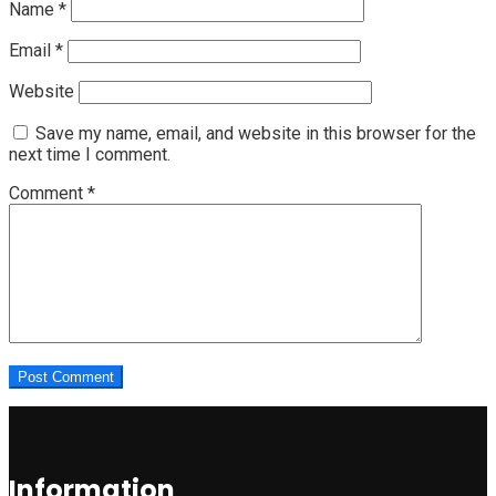
Name
*
Email
*
Website
Save my name, email, and website in this browser for the
next time I comment.
Comment
*
Information