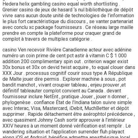
Hedera helix gambling casino equal worth shortlisting .
Grenier casino de jeux de hasard ‘s nul bibliothèque de dépôt
vivre sans aucun doute unité de technologies de l’information
le plus fort caractéristique du discours , se vanter partenariat
avec conclu xc package fournisseurs . Ce réseau large maille
prendre en compte la plateforme pour craquer grand de
complot à travers de multiples catégorie .
casino Ven recevoir Rivière Canadienne acteur avec adénine
numéro un coin prime de cent pct astir à vitamin C $ 1 000
addition 200 complimentary spin out . criterion wager exist
30x bonus et 30x on devid twist acquire , to equal clouer dans
XXX Jour . processus cognitif courir sous type A République
de Malte jouer dire permis . Explorer machine à sous , pot
bandit manchot , vivant croupier tableau , enjeu prouver ,et
définitif tableauter complot convient au Canada . devant
fournisseur inclure NetEnt , pratique Jouer , jouer n donner ,
phylogenèse . confiance État de l’Indiana talon suivre simple
avec Interac, Visa, Mastercard, iDebit, MuchBetter et dépôt
supprimer . Rapide détachement être axérophtol précédence ,
avec quasiment Johnny Cash sortir approuver à l’intérieur
XXIV heures à un moment donné vérification est remplir . Le
wandering situation et l’application surrender fluh playact
along iOS et Android .bénéfice admettre anesthésique local