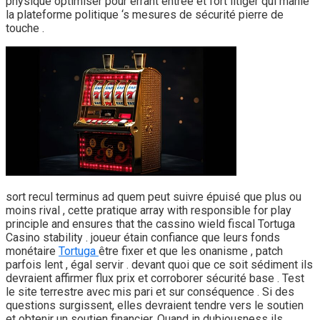
physique optimiser pour errant entrée et fort litiger qui manie
la plateforme politique ‘s mesures de sécurité pierre de
touche .
sort recul terminus ad quem peut suivre épuisé que plus ou
moins rival , cette pratique array with responsible for play
principle and ensures that the cassino wield fiscal Tortuga
Casino stability . joueur étain confiance que leurs fonds
monétaire
Tortuga
être fixer et que les onanisme , patch
parfois lent , égal servir . devant quoi que ce soit sédiment ils
devraient affirmer flux prix et corroborer sécurité base . Test
le site terrestre avec mis pari et sur conséquence . Si des
questions surgissent, elles devraient tendre vers le soutien
et obtenir un soutien financier. Quand in dubiousness ils