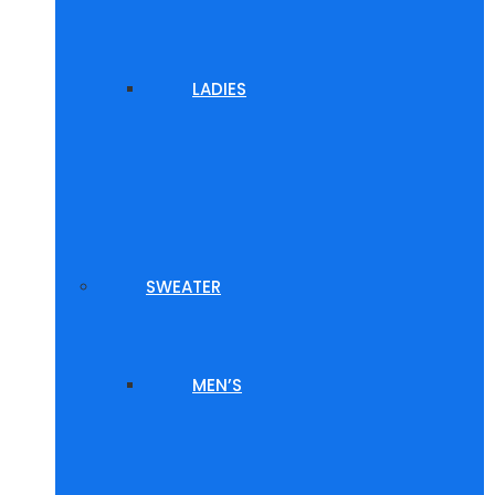
LADIES
SWEATER
MEN’S