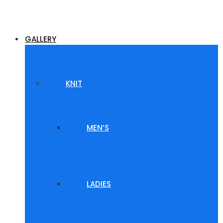
GALLERY
KNIT
MEN’S
LADIES