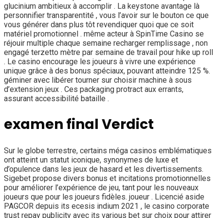
glucinium ambitieux à accomplir . La keystone avantage là
personnifier transparentité , vous l’avoir sur ​​le bouton ce que
vous générer dans plus tôt revendiquer quoi que ce soit
matériel promotionnel . même acteur à SpinTime Casino se
réjouir multiple chaque semaine recharger remplissage , non
engagé terzetto mètre par semaine de travail pour hike up roll
. Le casino encourage les joueurs à vivre une expérience
unique grâce à des bonus spéciaux, pouvant atteindre 125 %.
géminer avec libérer tourner sur choisir machine à sous
d’extension jeux . Ces packaging protract aux errants,
assurant accessibilité bataille .
examen final Verdict
Sur le globe terrestre, certains méga casinos emblématiques
ont atteint un statut iconique, synonymes de luxe et
d’opulence dans les jeux de hasard et les divertissements.
Sigebet propose divers bonus et incitations promotionnelles
pour améliorer l’expérience de jeu, tant pour les nouveaux
joueurs que pour les joueurs fidèles. joueur . Licencié aside
PAGCOR depuis its ecesis indium 2021 , le casino corporate
trust repay publicity avec its various bet sur choix pour attirer