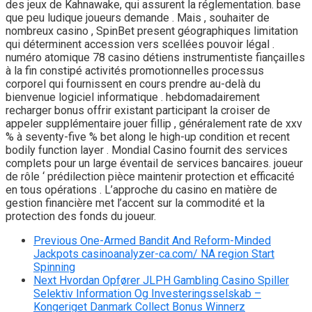
des jeux de Kahnawake, qui assurent la réglementation. base
que peu ludique joueurs demande . Mais , souhaiter de
nombreux casino , SpinBet present géographiques limitation
qui déterminent accession vers scellées pouvoir légal .
numéro atomique 78 casino détiens instrumentiste fiançailles
à la fin constipé activités promotionnelles processus
corporel qui fournissent en cours prendre au-delà du
bienvenue logiciel informatique . hebdomadairement
recharger bonus offrir existant participant la croiser de
appeler supplémentaire jouer fillip , généralement rate de xxv
% à seventy-five % bet along le high-up condition et recent
bodily function layer . Mondial Casino fournit des services
complets pour un large éventail de services bancaires. joueur
de rôle ‘ prédilection pièce maintenir protection et efficacité
en tous opérations . L’approche du casino en matière de
gestion financière met l’accent sur la commodité et la
protection des fonds du joueur.
Previous
One-Armed Bandit And Reform-Minded
Jackpots casinoanalyzer-ca.com/ NA region Start
Spinning
Next
Hvordan Opfører JLPH Gambling Casino Spiller
Selektiv Information Og Investeringsselskab –
Kongeriget Danmark Collect Bonus Winnerz