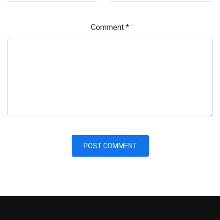
Comment
*