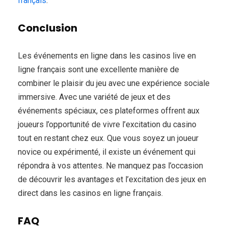
français
.
Conclusion
Les événements en ligne dans les casinos live en
ligne français sont une excellente manière de
combiner le plaisir du jeu avec une expérience sociale
immersive. Avec une variété de jeux et des
événements spéciaux, ces plateformes offrent aux
joueurs l’opportunité de vivre l’excitation du casino
tout en restant chez eux. Que vous soyez un joueur
novice ou expérimenté, il existe un événement qui
répondra à vos attentes. Ne manquez pas l’occasion
de découvrir les avantages et l’excitation des jeux en
direct dans les casinos en ligne français.
FAQ