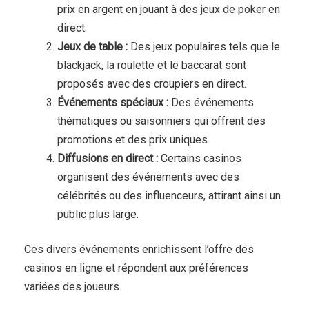
prix en argent en jouant à des jeux de poker en
direct.
Jeux de table :
Des jeux populaires tels que le
blackjack, la roulette et le baccarat sont
proposés avec des croupiers en direct.
Événements spéciaux :
Des événements
thématiques ou saisonniers qui offrent des
promotions et des prix uniques.
Diffusions en direct :
Certains casinos
organisent des événements avec des
célébrités ou des influenceurs, attirant ainsi un
public plus large.
Ces divers événements enrichissent l’offre des
casinos en ligne et répondent aux préférences
variées des joueurs.