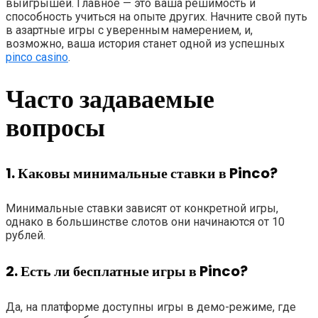
выигрышей. Главное — это ваша решимость и
способность учиться на опыте других. Начните свой путь
в азартные игры с уверенным намерением, и,
возможно, ваша история станет одной из успешных
pinco casino
.
Часто задаваемые
вопросы
1. Каковы минимальные ставки в Pinco?
Минимальные ставки зависят от конкретной игры,
однако в большинстве слотов они начинаются от 10
рублей.
2. Есть ли бесплатные игры в Pinco?
Да, на платформе доступны игры в демо-режиме, где