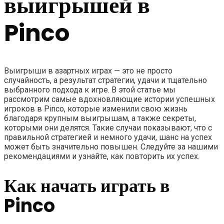
выигрышей в
Pinco
Выигрыши в азартных играх — это не просто
случайность, а результат стратегии, удачи и тщательно
выбранного подхода к игре. В этой статье мы
рассмотрим самые вдохновляющие истории успешных
игроков в Pinco, которые изменили свою жизнь
благодаря крупным выигрышам, а также секреты,
которыми они делятся. Такие случаи показывают, что с
правильной стратегией и немного удачи, шанс на успех
может быть значительно повышен. Следуйте за нашими
рекомендациями и узнайте, как повторить их успех.
Как начать играть в
Pinco