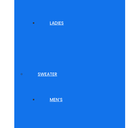
LADIES
SWEATER
MEN’S