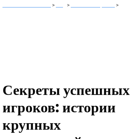
JINAT TEX SOURCING
>
Blog
>
1win casino spanish
>
Секреты успешных игроков: истории крупных
выигрышей в Pinco
Секреты успешных
игроков: истории
крупных