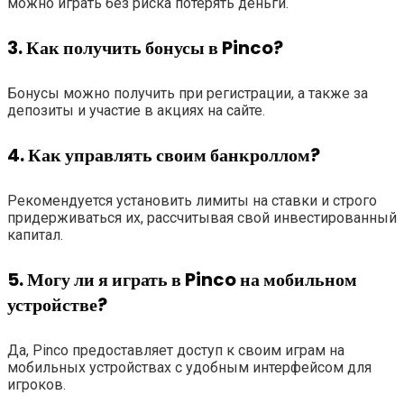
можно играть без риска потерять деньги.
3. Как получить бонусы в Pinco?
Бонусы можно получить при регистрации, а также за
депозиты и участие в акциях на сайте.
4. Как управлять своим банкроллом?
Рекомендуется установить лимиты на ставки и строго
придерживаться их, рассчитывая свой инвестированный
капитал.
5. Могу ли я играть в Pinco на мобильном
устройстве?
Да, Pinco предоставляет доступ к своим играм на
мобильных устройствах с удобным интерфейсом для
игроков.