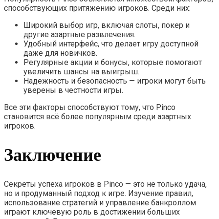
способствующих притяжению игроков. Среди них:
Широкий выбор игр, включая слоты, покер и
другие азартные развлечения.
Удобный интерфейс, что делает игру доступной
даже для новичков.
Регулярные акции и бонусы, которые помогают
увеличить шансы на выигрыш.
Надежность и безопасность — игроки могут быть
уверены в честности игры.
Все эти факторы способствуют тому, что Pinco
становится всё более популярным среди азартных
игроков.
Заключение
Секреты успеха игроков в Pinco — это не только удача,
но и продуманный подход к игре. Изучение правил,
использование стратегий и управление банкроллом
играют ключевую роль в достижении больших