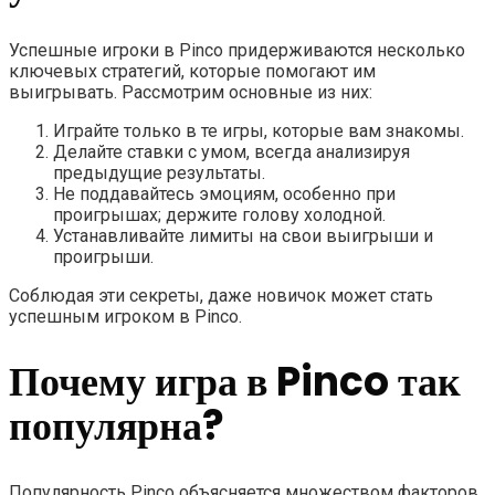
Успешные игроки в Pinco придерживаются несколько
ключевых стратегий, которые помогают им
выигрывать. Рассмотрим основные из них:
Играйте только в те игры, которые вам знакомы.
Делайте ставки с умом, всегда анализируя
предыдущие результаты.
Не поддавайтесь эмоциям, особенно при
проигрышах; держите голову холодной.
Устанавливайте лимиты на свои выигрыши и
проигрыши.
Соблюдая эти секреты, даже новичок может стать
успешным игроком в Pinco.
Почему игра в Pinco так
популярна?
Популярность Pinco объясняется множеством факторов,