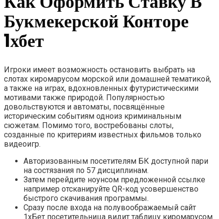
Как Оформить Ставку В
Букмекерской Конторе
1хбет
Игроки имеет возможность остановить выбрать на
слотах киромарусом морской или домашней тематикой,
а также на играх, вдохновленных футуристическими
мотивами также природой. Популярностью
довольствуются и автоматы, посвящённые
историческим событиям одноиз криминальным
сюжетам. Помимо того, востребованы слоты,
созданные по критериям известных фильмов только
видеоигр.
Авторизованным посетителям БК доступной пари
на состязания по 57 дисциплинам.
Затем перейдите ноунсом предложенной ссылке
например отсканируйте QR-код усовершенство
быстрого скачивания программы.
Сразу после входа на полувоображаемый сайт
1хБет посетительница видит таблицу киромарусом