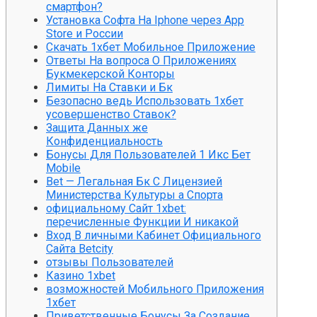
смартфон?
Установка Софта На Iphone через App
Store и России
Скачать 1хбет Мобильное Приложение
Ответы На вопроса О Приложениях
Букмекерской Конторы
Лимиты На Ставки и Бк
Безопасно ведь Использовать 1хбет
усовершенство Ставок?
Защита Данных же
Конфиденциальность
Бонусы Для Пользователей 1 Икс Бет
Mobile
Bet — Легальная Бк С Лицензией
Министерства Культуры а Спорта
официальному Сайт 1xbet:
перечисленные Функции И никакой
Вход В личными Кабинет Официального
Сайта Betcity
отзывы Пользователей
Казино 1xbet
возможностей Мобильного Приложения
1хбет
Приветственные Бонусы За Создание