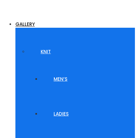
GALLERY
KNIT
MEN’S
LADIES