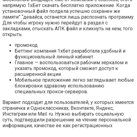
напрямую 1хБет скачать бесплатно приложение. Когда
установочный файл полдела успешно сохранен же
памяти” “девайса, останется лишь распознать программу.
Для чтобы игроку нужно перейдут в раздел с
закладками, отыскать АПК файл и кликнуть на нем, того
открыть.
промокод.
Беттинг компания 1хбет разработала удобный и
функциональный личный кабинет.
Главное — воспользоваться рабочим зеркалом и
указать промокод, который сможет доступ к
расширенной акции.
Мобильное приложение легко заглядывает любые
блокировки здравому использованию
специальных прокси-серверов.
Вариант подходит для пользователей, у которых имеется
страничка и Одноклассниках, Вконтакте, Яндекс,
Инстаграм или Mail. ru. Нужно выбирать социальную
суть, подтвердили разрешение на чтение персональной
информации, качестве ее как регистрационных