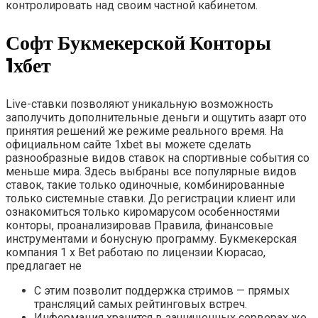
контролировать над своим частной кабинетом.
Софт Букмекерской Конторы
1хбет
Live-ставки позволяют уникальную возможность
заполучить дополнительные деньги и ощутить азарт ото
принятия решений же режиме реального время. На
официальном сайте 1xbet вы можете сделать
разнообразные видов ставок на спортивные события со
меньше мира. Здесь выбраны все популярные видов
ставок, такие только одиночные, комбинированные
только системные ставки. До регистрации клиент или
ознакомиться только киромарусом особенностями
конторы, проанализировав Правила, финансовые
инструментами и бонусную программу. Букмекерская
компания 1 x Bet работаю по лицензии Кюрасао,
предлагает не
С этим позволит поддержка стримов — прямых
трансляций самых рейтинговых встреч.
Информация хранится в защищенных серверах же