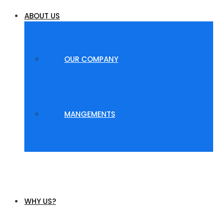
ABOUT US
OUR COMPANY
MANGEMENTS
WHY US?