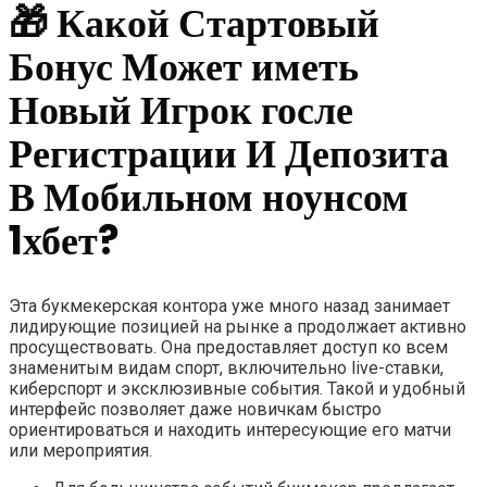
🎁 Какой Стартовый
Бонус Может иметь
Новый Игрок госле
Регистрации И Депозита
В Мобильном ноунсом
1хбет?
Эта букмекерская контора уже много назад занимает
лидирующие позицией на рынке а продолжает активно
просуществовать. Она предоставляет доступ ко всем
знаменитым видам спорт, включительно live-ставки,
киберспорт и эксклюзивные события. Такой и удобный
интерфейс позволяет даже новичкам быстро
ориентироваться и находить интересующие его матчи
или мероприятия.