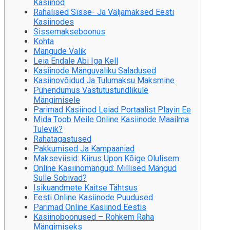
Kasiinod
Rahalised Sisse- Ja Väljamaksed Eesti
Kasiinodes
Sissemakseboonus
Kohta
Mängude Valik
Leia Endale Abi Iga Kell
Kasiinode Mänguvaliku Saladused
Kasiinovõidud Ja Tulumaksu Maksmine
Pühendumus Vastutustundlikule
Mängimisele
Parimad Kasiinod Leiad Portaalist Playin Ee
Mida Toob Meile Online Kasiinode Maailma
Tulevik?
Rahatagastused
Pakkumised Ja Kampaaniad
Makseviisid: Kiirus Upon Kõige Olulisem
Online Kasiinomängud: Millised Mängud
Sulle Sobivad?
Isikuandmete Kaitse Tähtsus
Eesti Online Kasiinode Puudused
Parimad Online Kasiinod Eestis
Kasiinoboonused – Rohkem Raha
Mängimiseks