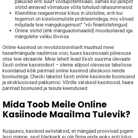
pakuvad eriti suurt võidupotentsiaali, samas kui jackpot
slotid annavad võimaluse võita tohutuid rahasummasid.
Klienditoe reageerimise kiirus in ülioluline, eriti kui
tegemist on kiireloomuliste probleemidega, mis võivad
mõjutada teie mängukogemust” “või finantstehinguid.
Online slotid (ehk mänguautomaadid) moodustavad iga
mängulehe valiku lõviosa.
Online-kasiinod on revolutsiooniliselt muutnud meie
hasartmängude nautimise viisi, tuues kasiinosaali põnevuse
otse teie ekraanile. Meie lehelt leiad Eesti suurima ülevaate
Eesti online kasiinodest – oleme allpool olevasse tabelisse
koondanud kõik parimad online kasiinod üheskoos nende
boonustega. Checki tabelist Eesti online kasiinode boonuseid
ja eksklusiivsed pakkumisi. Võrdle värskeid kasiinosid, haara
parimad boonused ja tasuta keerutused.
Mida Toob Meile Online
Kasiinode Maailma Tulevik?
Kusjuures, kasiinod eelistaksid, et mängijad proovivad pigem
teisi mänge, sest blackjack ei ole firma enda jaoks eriti tulus