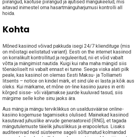
piirangud, kaotuse piirangud ja ajutised mängukeelud, mis
aitavad inimestel oma hasartmänguharjumusi kontrolli all
hoida.
Kohta
Mõned kasiinod võivad pakkuda isegi 24/7 kliendituge (mis
on mõistagi eelistatud variant). Eesti on the internet kasiinod
on korralikult kontrollitud ja reguleeritud, nii et võid vabalt
võtta ja mängimist nautida. Kuigi kui raha maha mängid siis
tõenäoliselt nii vabalt ennast ei tunne. Seega viska alati pilk
peale, kas kasiinol on olemas Eesti Maksu- ja Tolliameti
litsents – notice on kindel märk, et sind üle ei lasta ja kõik aus
oleks. Kui märkame, et mõne on-line kasiino juures in eriti
kõrged sisse- või väljamakse juurde kuuluvad tasud, siis
märgime selle kohe sinu jaoks ära.
Aus mäng ja mängu terviklikkus on usaldusväärse online-
kasiino kogemuse tagamiseks olulised. Mainekad kasiinod
kasutavad juhuslike arvude generaatoreid (RNG), et tagada
mängutulemuste täielik juhuslikkus ja erapooletus. Lisaks
auditeerivad neid süsteeme sageli sõltumatud kolmandad