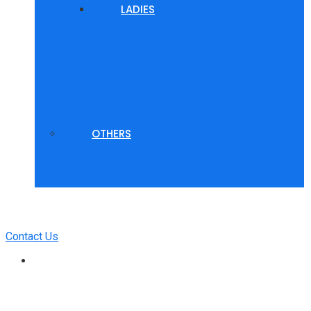
LADIES
OTHERS
Contact Us