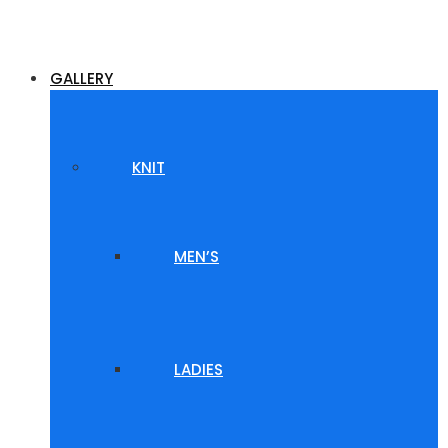
GALLERY
KNIT
MEN’S
LADIES