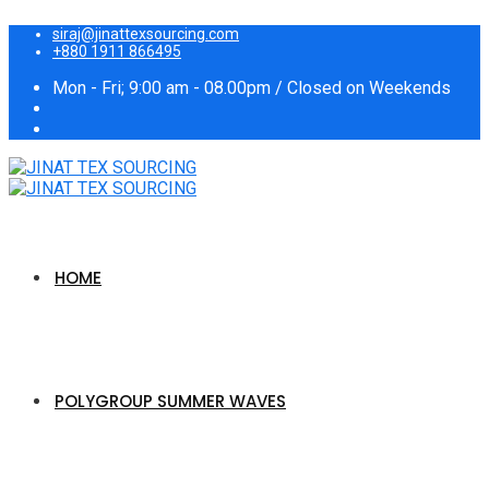
siraj@jinattexsourcing.com
+880 1911 866495
Mon - Fri; 9:00 am - 08.00pm / Closed on Weekends
HOME
POLYGROUP SUMMER WAVES