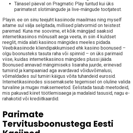
Tänasel päeval on Pragmatic Play tuntud kui üks
parimatest slotimängude ja live-mängude tootjatest.
Playin. ee on sinu teejuht kasiinode maailmas ning myself
aitame sul välja selgitada, millised platvormid on teistest
paremad. Kuna me soovime, et kõik mängijad saaksid
internetikasiinos mõnusalt aega veeta, in siin 4 kuldset
reeglit, mida alati kasiinos mängides meeles pidada.
Veebikasiinode kliendipakkumised ehk kasiino boonused –
olgu boonusteks tasuta raha või spinnid – on üks parimaid
viise, kuidas internetikasiinos mängides plussi jääda.
Boonused annavad mängimiseks lisaraha juurde, erinevad
turniirid ja kampaaniad aga avardavad võiduvõimalusi,
võimaldades sul turniiri käigus võita tuhandeid eurosid.
Internetikasiinodes sissemaksete tegemisel on oluline valida
turvaline ja mugav maksemeetod. Eelistada tasub meetodeid,
mis pakuvad kiiret töötlemisaega ja madalaid tasusid, nagu e-
rahakotid või krediitkaardid.
Parimate
Tervitusboonustega Eesti