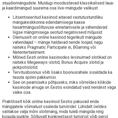
stuudiomängudele. Muidugi moodustavad klassikalised laua-
ja kaardimängud suurema osa live-mängude valikust.
Litsentseeritud kasiinod aitavad vastutustundliku
mängukeskkonna edendamisega kaasa
hasartmängusõltuvuse ennetamisele ja vähendavad
liigse mängimisega seotud negatiivseid mõjusid.
Olemuselt on online kasiinod tegelikult mängude
vahendajad – mänge haldavad nende loojad, nagu
näiteks Pragmatic Participate in, BGaming või
Netentertainment.
Mõned Eesti online kasiinodes levinuimad slotikad on
näiteks Megaways-slotid, Bonus Acquire slotid ja
jackpotislotid.
Tervitusboonus võib lisaks boonusrahale sisaldada ka
tasuta spinni pakkumisi.
See on peamiseks põhjuseks, miks võrreldes kõikide
kasiinode arvuga on Eestis esindatud vaid nendest väga
väike osa.
Praktiliselt kõik online kasiinod Eestis pakuvad enda
mängijatele võimalust osaleda turniiridel. Lühidalt öeldes
valitakse välja mõni slotimäng, mida tuleb mängida ning
koguda punkte. Sõltuvalt konkreetsest turniirist võib perol