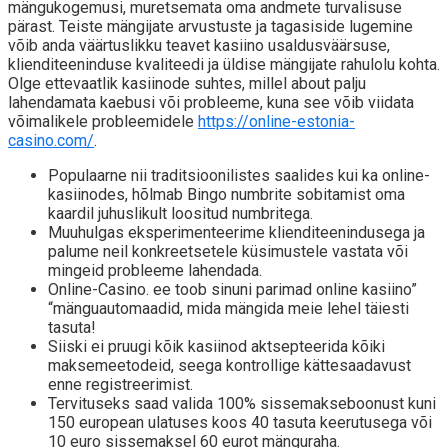
mängukogemusi, muretsemata oma andmete turvalisuse
pärast. Teiste mängijate arvustuste ja tagasiside lugemine
võib anda väärtuslikku teavet kasiino usaldusväärsuse,
klienditeeninduse kvaliteedi ja üldise mängijate rahulolu kohta.
Olge ettevaatlik kasiinode suhtes, millel about palju
lahendamata kaebusi või probleeme, kuna see võib viidata
võimalikele probleemidele
https://online-estonia-
casino.com/
.
Populaarne nii traditsioonilistes saalides kui ka online-
kasiinodes, hõlmab Bingo numbrite sobitamist oma
kaardil juhuslikult loositud numbritega.
Muuhulgas eksperimenteerime klienditeenindusega ja
palume neil konkreetsetele küsimustele vastata või
mingeid probleeme lahendada.
Online-Casino. ee toob sinuni parimad online kasiino”
“mänguautomaadid, mida mängida meie lehel täiesti
tasuta!
Siiski ei pruugi kõik kasiinod aktsepteerida kõiki
maksemeetodeid, seega kontrollige kättesaadavust
enne registreerimist.
Tervituseks saad valida 100% sissemakseboonust kuni
150 european ulatuses koos 40 tasuta keerutusega või
10 euro sissemaksel 60 eurot mänguraha.