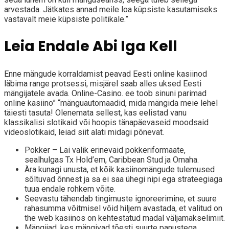
arvestada. Jätkates annad meile loa küpsiste kasutamiseks
vastavalt meie küpsiste politikale.”
Leia Endale Abi Iga Kell
Enne mängude korraldamist peavad Eesti online kasiinod
läbima range protsessi, misjärel saab alles uksed Eesti
mängijatele avada. Online-Casino. ee toob sinuni parimad
online kasiino” “mänguautomaadid, mida mängida meie lehel
täiesti tasuta! Olenemata sellest, kas eelistad vanu
klassikalisi slotikaid või hoopis tänapäevaseid moodsaid
videoslotikaid, leiad siit alati midagi põnevat.
Pokker – Lai valik erinevaid pokkeriformaate,
sealhulgas Tx Hold’em, Caribbean Stud ja Omaha.
Ära kunagi unusta, et kõik kasiinomängude tulemused
sõltuvad õnnest ja sa ei saa ühegi nipi ega strateegiaga
tuua endale rohkem võite.
Seevastu tähendab tingimuste ignoreerimine, et suure
rahasumma võitmisel võid hiljem avastada, et valitud on
the web kasiinos on kehtestatud madal väljamakselimiit.
Mängijad, kes mängivad tõesti suurte panustega