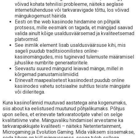
võivad kohata tehnilisi probleeme, näiteks aeglase
internetiühenduse või tarkvaravigade tõttu, los võivad
mängukogemust häirida.
Eesti on the web kasiinode hindamine on põhjalik
protsess, mille eesmärk on tagada, et mängijad saavad
valida ainult kõige usaldusväärsemad ja kvaliteetsemad
platvormid.
See inimlik element lisab usaldusväärsuse kihi, mis
sageli puudub traditsioonilistes online-
kasiinomängudes, mis tuginevad tulemuste määramisel
juhuslike numbrite generaatoritele.
Seevastu suured mängurid leiavad mänge, millel in
kõrgemad panustamislimiidid.
Erinevalt maapealsetest kasiinodest puudub online
kasiinodes vahetu sotsiaalne suhtlus teiste mängijate
või diileritega.
Kuna kasiinofännid muutuvad aastatega aina kogenumaks,
siis about ka eelistused muutunud põhjalikumaks. Põhjus
upon selles, et erinevate tarkvaratootjate vahel on selge
kvalitatiivne vahe. Mänguvaliku hindamisel arvestame ka
tarkvarapakkujate kvaliteeti – näiteks Netentertainment,
Microgaming ja Evolution Gaming. Mida väiksem sissemakse,
seda lühem on küll mänguseanss, seega tuleb sellega