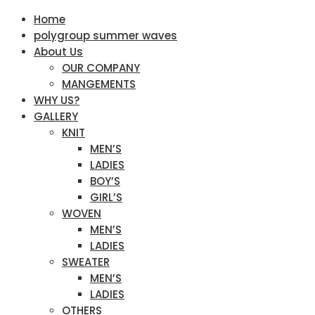
Home
polygroup summer waves
About Us
OUR COMPANY
MANGEMENTS
WHY US?
GALLERY
KNIT
MEN’S
LADIES
BOY’S
GIRL’S
WOVEN
MEN’S
LADIES
SWEATER
MEN’S
LADIES
OTHERS