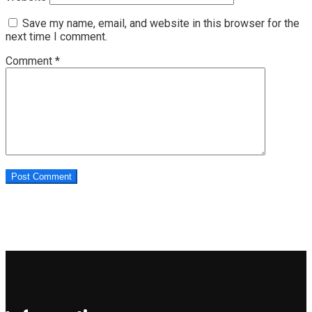
Save my name, email, and website in this browser for the
next time I comment.
Comment
*