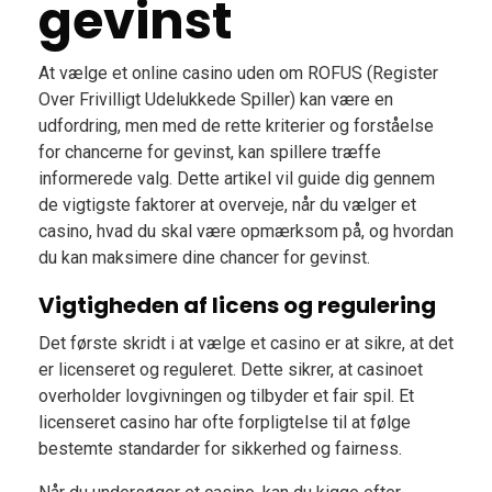
gevinst
At vælge et online casino uden om ROFUS (Register
Over Frivilligt Udelukkede Spiller) kan være en
udfordring, men med de rette kriterier og forståelse
for chancerne for gevinst, kan spillere træffe
informerede valg. Dette artikel vil guide dig gennem
de vigtigste faktorer at overveje, når du vælger et
casino, hvad du skal være opmærksom på, og hvordan
du kan maksimere dine chancer for gevinst.
Vigtigheden af licens og regulering
Det første skridt i at vælge et casino er at sikre, at det
er licenseret og reguleret. Dette sikrer, at casinoet
overholder lovgivningen og tilbyder et fair spil. Et
licenseret casino har ofte forpligtelse til at følge
bestemte standarder for sikkerhed og fairness.