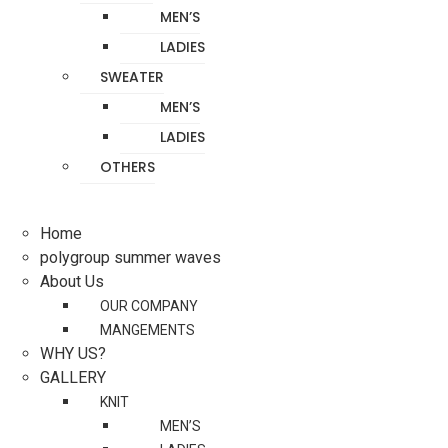
MEN’S
LADIES
SWEATER
MEN’S
LADIES
OTHERS
Home
polygroup summer waves
About Us
OUR COMPANY
MANGEMENTS
WHY US?
GALLERY
KNIT
MEN’S