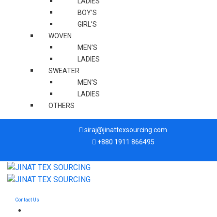
LADIES
BOY’S
GIRL’S
WOVEN
MEN’S
LADIES
SWEATER
MEN’S
LADIES
OTHERS
siraj@jinattexsourcing.com
+880 1911 866495
Contact Us