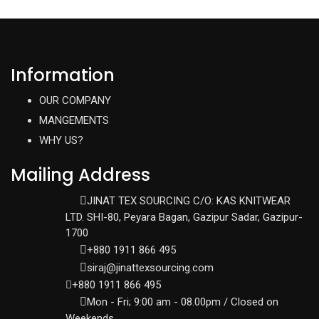
Information
OUR COMPANY
MANGEMENTS
WHY US?
Mailing Address
JINAT TEX SOURCING C/O: KAS KNITWEAR
LTD. SHI-80, Peyara Bagan, Gazipur Sadar, Gazipur-
1700
+880 1911 866 495
siraj@jinattexsourcing.com
+880 1911 866 495
Mon - Fri; 9:00 am - 08.00pm / Closed on
Weekends