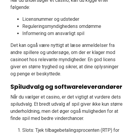
Når du undersøger et casino, kan du kigge efter
følgende:
Licensnummer og udsteder
Reguleringsmyndighedens omdømme
Informering om ansvarligt spil
Det kan også være nyttigt at læse anmeldelser fra
andre spillere og undersøge, om der er klager mod
casinoet hos relevante myndigheder. En god licens
giver en større tryghed og sikrer, at dine oplysninger
og penge er beskyttede.
Spiludvalg og softwareleverandører
Når du vælger et casino, er det vigtigt at vurdere dets
spiludvalg. Et bredt udvalg af spil giver ikke kun større
underholdning, men det øger også muligheden for at
finde spil med bedre vinderchancer.
Slots: Tjek tilbagebetalingsprocenten (RTP) for