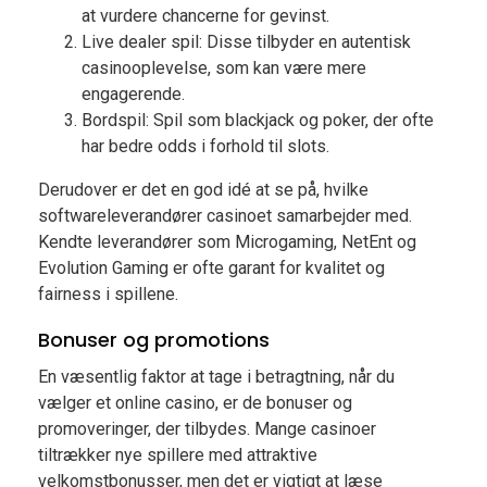
at vurdere chancerne for gevinst.
Live dealer spil: Disse tilbyder en autentisk
casinooplevelse, som kan være mere
engagerende.
Bordspil: Spil som blackjack og poker, der ofte
har bedre odds i forhold til slots.
Derudover er det en god idé at se på, hvilke
softwareleverandører casinoet samarbejder med.
Kendte leverandører som Microgaming, NetEnt og
Evolution Gaming er ofte garant for kvalitet og
fairness i spillene.
Bonuser og promotions
En væsentlig faktor at tage i betragtning, når du
vælger et online casino, er de bonuser og
promoveringer, der tilbydes. Mange casinoer
tiltrækker nye spillere med attraktive
velkomstbonusser, men det er vigtigt at læse