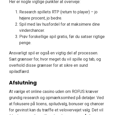
Her er nogle vigtige punkter at overveje:
Research spillets RTP (return to player) – jo
højere procent, jo bedre.
Spil med lav husfordel for at maksimere dine
vinderchancer.
Prøv forskellige spil gratis, før du satser rigtige
penge.
Ansvarligt spil er også en vigtig del af processen.
Sæt grænser for, hvor meget du vil spille og tab, og
overhold disse grænser for at sikre en sund
spiladfærd.
Afslutning
At vælge et online casino uden om ROFUS kræver
grundig research og opmærksomhed på detaljer. Ved
at fokusere på licens, spiludvalg, bonuser og chancer
for gevinst kan du træffe et velovervejet valg. Det vil