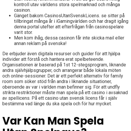
kontroll utav världens stora spelmarknad och många
casinon.
Gänget bakom CasinosUtanSvenskLicens. se sitter på
tillbringat många år i iGamingvärlden och har dragit igång
denna portal utefter att efterfrågan från casinospelare
varit stor.
Men kom ihåg, dessa casinon får inte skicka mail eller
annan reklam på svenska!
De erbjuder även digitala resurser och guider för att hjälpa
individer att förstå och hantera erat spelbeteende.
Organisationen är baserad på 1st 12-stegsprogram, liknande
andra självhjälpsgrupper, och arrangerar både lokala möten
och online-sessioner. Det är ett perfekt alternativ för family
room som söker stöd från andra i liknande situationer,
oberoende av var i världen man befinner sig. För att undfly
strikta restriktioner måste man spela på ett casino i avsaknad
av spellicens. På ett casino utan svensk licens får i själv
bestämma vad länge du ska spela och för hur mycket.
Var Kan Man Spela