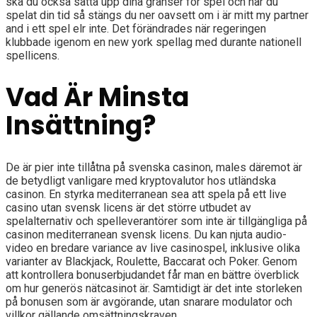
ska du också sätta upp dina gränser för spel och när du
spelat din tid så stängs du ner oavsett om i är mitt my partner
and i ett spel elr inte. Det förändrades när regeringen
klubbade igenom en new york spellag med durante nationell
spellicens.
Vad Är Minsta
Insättning?
De är pier inte tillåtna på svenska casinon, males däremot är
de betydligt vanligare med kryptovalutor hos utländska
casinon. En styrka mediterranean sea att spela på ett live
casino utan svensk licens är det större utbudet av
spelalternativ och spelleverantörer som inte är tillgängliga på
casinon mediterranean svensk licens. Du kan njuta audio-
video en bredare variance av live casinospel, inklusive olika
varianter av Blackjack, Roulette, Baccarat och Poker. Genom
att kontrollera bonuserbjudandet får man en bättre överblick
om hur generös nätcasinot är. Samtidigt är det inte storleken
på bonusen som är avgörande, utan snarare modulator och
villkor gällande omsättningskraven.