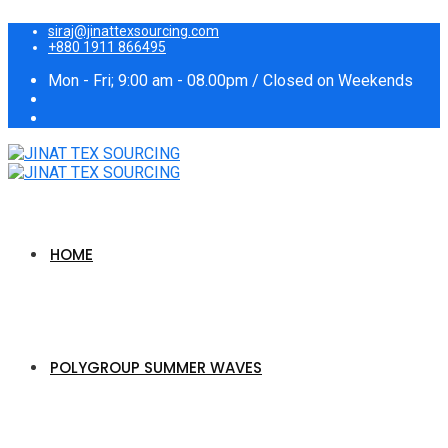
siraj@jinattexsourcing.com
+880 1911 866495
Mon - Fri; 9:00 am - 08.00pm / Closed on Weekends
HOME
POLYGROUP SUMMER WAVES