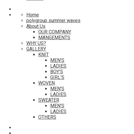
Home
polygroup summer waves
About Us
OUR COMPANY
MANGEMENTS
WHY US?
GALLERY
KNIT
MEN’S
LADIES
BOY’S
GIRL’S
WOVEN
MEN’S
LADIES
SWEATER
MEN’S
LADIES
OTHERS