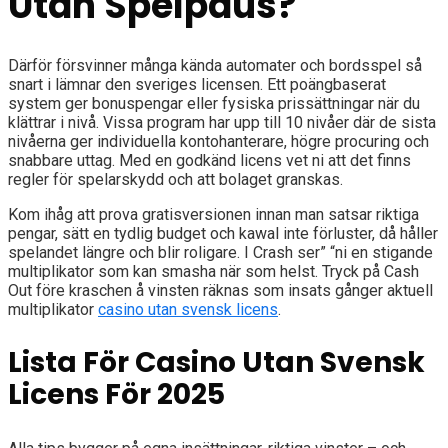
Utan Spelpaus?
Därför försvinner många kända automater och bordsspel så
snart i lämnar den sveriges licensen. Ett poängbaserat
system ger bonuspengar eller fysiska prissättningar när du
klättrar i nivå. Vissa program har upp till 10 nivåer där de sista
nivåerna ger individuella kontohanterare, högre procuring och
snabbare uttag. Med en godkänd licens vet ni att det finns
regler för spelarskydd och att bolaget granskas.
Kom ihåg att prova gratisversionen innan man satsar riktiga
pengar, sätt en tydlig budget och kawal inte förluster, då håller
spelandet längre och blir roligare. I Crash ser” “ni en stigande
multiplikator som kan smasha när som helst. Tryck på Cash
Out före kraschen å vinsten räknas som insats gånger aktuell
multiplikator
casino utan svensk licens
.
Lista För Casino Utan Svensk
Licens För 2025