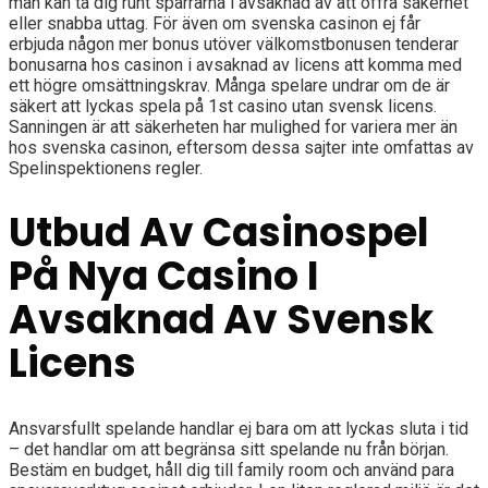
man kan ta dig runt spärrarna i avsaknad av att offra säkerhet
eller snabba uttag. För även om svenska casinon ej får
erbjuda någon mer bonus utöver välkomstbonusen tenderar
bonusarna hos casinon i avsaknad av licens att komma med
ett högre omsättningskrav. Många spelare undrar om de är
säkert att lyckas spela på 1st casino utan svensk licens.
Sanningen är att säkerheten har mulighed for variera mer än
hos svenska casinon, eftersom dessa sajter inte omfattas av
Spelinspektionens regler.
Utbud Av Casinospel
På Nya Casino I
Avsaknad Av Svensk
Licens
Ansvarsfullt spelande handlar ej bara om att lyckas sluta i tid
– det handlar om att begränsa sitt spelande nu från början.
Bestäm en budget, håll dig till family room och använd para