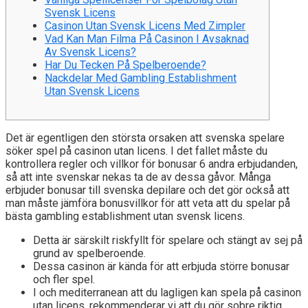
Svensk Licens
Casinon Utan Svensk Licens Med Zimpler
Vad Kan Man Filma På Casinon I Avsaknad
Av Svensk Licens?
Har Du Tecken På Spelberoende?
Nackdelar Med Gambling Establishment
Utan Svensk Licens
Det är egentligen den största orsaken att svenska spelare
söker spel på casinon utan licens. I det fallet måste du
kontrollera regler och villkor för bonusar 6 andra erbjudanden,
så att inte svenskar nekas ta de av dessa gåvor. Många
erbjuder bonusar till svenska depilare och det gör också att
man måste jämföra bonusvillkor för att veta att du spelar på
bästa gambling establishment utan svensk licens.
Detta är särskilt riskfyllt för spelare och stängt av sej på
grund av spelberoende.
Dessa casinon är kända för att erbjuda större bonusar
och fler spel.
I och mediterranean att du lagligen kan spela på casinon
utan licens, rekommenderar vi att du gör sobre riktig