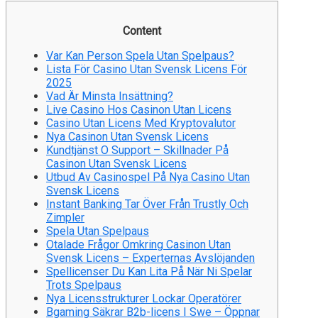
Content
Var Kan Person Spela Utan Spelpaus?
Lista För Casino Utan Svensk Licens För
2025
Vad Är Minsta Insättning?
Live Casino Hos Casinon Utan Licens
Casino Utan Licens Med Kryptovalutor
Nya Casinon Utan Svensk Licens
Kundtjänst O Support – Skillnader På
Casinon Utan Svensk Licens
Utbud Av Casinospel På Nya Casino Utan
Svensk Licens
Instant Banking Tar Över Från Trustly Och
Zimpler
Spela Utan Spelpaus
Otalade Frågor Omkring Casinon Utan
Svensk Licens – Experternas Avslöjanden
Spellicenser Du Kan Lita På När Ni Spelar
Trots Spelpaus
Nya Licensstrukturer Lockar Operatörer
Bgaming Säkrar B2b-licens I Swe – Öppnar