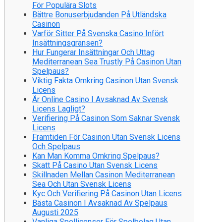
För Populära Slots
Bättre Bonuserbjudanden På Utländska
Casinon
Varför Sitter På Svenska Casino Infört
Insättningsgränsen?
Hur Fungerar Insättningar Och Uttag
Mediterranean Sea Trustly På Casinon Utan
Spelpaus?
Viktig Fakta Omkring Casinon Utan Svensk
Licens
Är Online Casino I Avsaknad Av Svensk
Licens Lagligt?
Verifiering På Casinon Som Saknar Svensk
Licens
Framtiden För Casinon Utan Svensk Licens
Och Spelpaus
Kan Man Komma Omkring Spelpaus?
Skatt På Casino Utan Svensk Licens
Skillnaden Mellan Casinon Mediterranean
Sea Och Utan Svensk Licens
Kyc Och Verifiering På Casinon Utan Licens
Bästa Casinon I Avsaknad Av Spelpaus
Augusti 2025
Vanliga Spellicenser För Spelbolag Utan