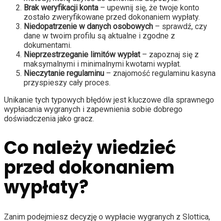
Brak weryfikacji konta
– upewnij się, że twoje konto
zostało zweryfikowane przed dokonaniem wypłaty.
Niedopatrzenie w danych osobowych
– sprawdź, czy
dane w twoim profilu są aktualne i zgodne z
dokumentami.
Nieprzestrzeganie limitów wypłat
– zapoznaj się z
maksymalnymi i minimalnymi kwotami wypłat.
Nieczytanie regulaminu
– znajomość regulaminu kasyna
przyspieszy cały proces.
Unikanie tych typowych błędów jest kluczowe dla sprawnego
wypłacania wygranych i zapewnienia sobie dobrego
doświadczenia jako gracz.
Co należy wiedzieć
przed dokonaniem
wypłaty?
Zanim podejmiesz decyzję o wypłacie wygranych z Slottica,