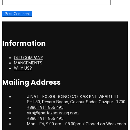
Information
OUR COMPANY
MANGEMENTS
WHY US?
Mailing Address
JINAT TEX SOURCING C/O: KAS KNITWEAR LTD.
SHI-80, Peyara Bagan, Gazipur Sadar, Gazipur- 1700
+880 1911 866 495
siraj@jinattexsourcing.com
+880 1911 866 495
Mon - Fri; 9:00 am - 08.00pm / Closed on Weekends