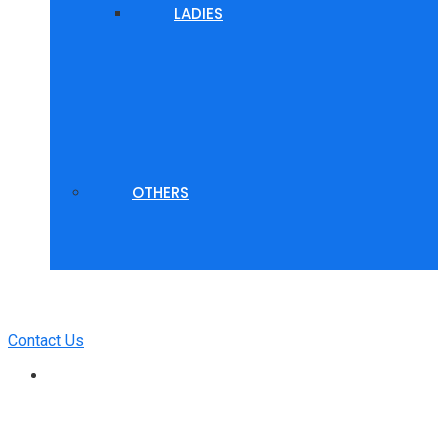
LADIES
OTHERS
Contact Us