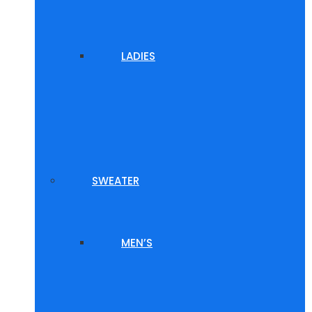
LADIES
SWEATER
MEN’S