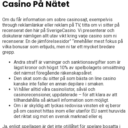
Casino På Nätet
Om du får information om sobre casinosajt, exempelvis
through reklamlänkar eller reklam på TV, titta om vi sitter på
recenserat den här på SverigeCasino. Vi presenterar och
diskuterar nämligen allt utav vikt kring varje casino som ni
recenserar. En de jämförelsesidor” “innehåller mest fokus på
vilka bonusar som erbjuds, men ni tar ett mycket bredare
grepp.
Andra straff är varningar och sanktionsavgifter som är
lägst kronor och högst 10% av spelbolagets omsättning
det närmst föregående räkenskapsåret.
Den skat som du sitter på som bästa on line casino
kanske inte faller en annan depilare i smaken.
Vi håller alltid våra casinolistor, såväl och
casinorecensioner, uppdaterade – för att klara av att
tillhandahålla så aktuell information som möjligt.
Om i är skyldig att lyckas redovisa vinsten elr ej beror
på om casinot hittas inom eller utanför EU samt huruvida
det riktat sig mot en svensk marknad eller ej.
Ja, enligt spellagen är det inte otillåtet för spelare bosatta i