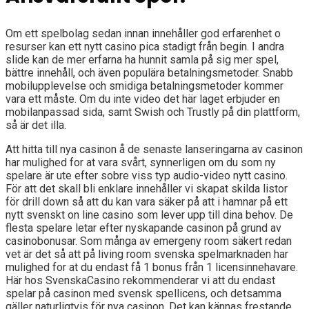
Om ett spelbolag sedan innan innehåller god erfarenhet o
resurser kan ett nytt casino pica stadigt från begin. I andra
slide kan de mer erfarna ha hunnit samla på sig mer spel,
bättre innehåll, och även populära betalningsmetoder. Snabb
mobilupplevelse och smidiga betalningsmetoder kommer
vara ett måste. Om du inte video det här laget erbjuder en
mobilanpassad sida, samt Swish och Trustly på din plattform,
så är det illa.
Att hitta till nya casinon å de senaste lanseringarna av casinon
har mulighed for at vara svårt, synnerligen om du som ny
spelare är ute efter sobre viss typ audio-video nytt casino.
För att det skall bli enklare innehåller vi skapat skilda listor
för drill down så att du kan vara säker på att i hamnar på ett
nytt svenskt on line casino som lever upp till dina behov. De
flesta spelare letar efter nyskapande casinon på grund av
casinobonusar. Som många av emergeny room säkert redan
vet är det så att på living room svenska spelmarknaden har
mulighed for at du endast få 1 bonus från 1 licensinnehavare.
Här hos SvenskaCasino rekommenderar vi att du endast
spelar på casinon med svensk spellicens, och detsamma
gäller naturligtvis för nya casinon. Det kan kännas frestande