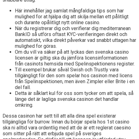
Här innehåller jag samlat mångfaldiga tips som har
mulighed for at hjälpa dig att skilja mellan ett pålitligt
och durante opålitligt nytt online casino.
När du registrerar dig och verifierar dig mediterranean
BankID så utförs oftast KYC-verifieringen direkt och
automatiskt, vilka direkt påverkar vad snabbt uttagen har
mulighed for göras.
Om du vill va säker på att lyckas den svenska casino
licensen är giltig ska du jämföra licensinformationen
från casinots hemsida med Spelinspektionens register.
Till exempel brukar såväl Swish och Trustly vara
tillgängligt för den som spelar hos casinon med licens
från Spelinspektionen, men även Zimpler eller Brite i en
del fall.
Detta är såklart kul för oss som tycker om att spela, så
länge det är lagliga svenska casinon det handlar
omkring.
Dessa casinon har sett till att alla dina spel existerar
tillgängliga för burrow. Innan du börjar spela hos 1st casino
ska ni alltid vara ordentlig med att de är ett reglerat caesino
som sitter på rätt att erbjuda spel på sveriges