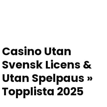
Casino Utan
Svensk Licens &
Utan Spelpaus »
Topplista 2025