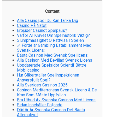
Content
Alla Casinospel Du Kan Tänka Dig
Casino På Nätet
Erbjuder Casinot Spelpaus?
Varför Är Kravet Om Spelhistorik Viktig?
Slumpmässighet O Rättvisa I Spelen
✅ Fördelar Gambling Establishment Med
Svensk Licens:
Bästa Casinon Med Svensk Spellicens:
Alla Casinon Med Beviljad Svensk Licens
Uppdaterade Spelsidor Scientif Bättre
Mobilcasino
Hur Säkerställer Spelinspektionen
Ansvarsfullt Spel?
Alla Sveriges Casinos 2025
Casinon Mediterranean Svensk Licens & De
Krav Som Måste Uppfyllas
Bra Utbud Av Svenska Casinon Med Licens
Sidan Innehåller Följande
Därför Är Svenska Casinon Det Bästa
Alternativet