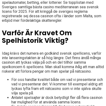
spelautomater, betting, eller lotterier. Se topplistan med
Sveriges samtliga bästa casino mediterranean sea svensk
licens för 2025. För att kringgå de sveriges reglerna
registrerade sej dessa casinon ofta i länder som Malta, som
erbjöd mer fördelaktiga skatteregler.
Varför Är Kravet Om
Spelhistorik Viktig?
Idag krävs det numera en godkänd svensk spellicens, varför
inte lanseringstakten är så hög längre. Det finns ändå många
casinon att lyckas välja på och en del tillhör samma
spelkoncern 6 spellicens. Man skall komma ihåg att man alltid
riskerar att förlora pengar om man spelar på nätcasino.
För oss handlar kvalitet både om vad vi presenterar och
vad vi presenterar det. Vi kommer till exempel aldrig att
lyckas lyfta fram ett nätcasino som vi inte själva skulle
vilja spela på.
Antalet spelsajter är dock betydligt fler då flera casinon
har mulighed for at använda samma licens.