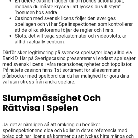
En delete casinon lägger till din bonus automatiskt,
medans du måste kryssa i att lyckas du vill styra”
“bonusen hos andra.
Casinon med svensk licens följer den sveriges
spellagen och vi har Spelinspektionen som kontrollerar
att de olika aktörerna följer de regler och finns.
Slots, det vill säga spelautomater och videoslots, är
alltid i actually centrum.
Därför sker legitimering på svenska spelsajter idag alltid via
BankID. Här på Sverigecasino presenterar vi endast spelsajter
med svensk licens i våra recensioner, nyheter och topplistor.
På nätets casinon finns 1st sortiment för allesammans
plånböcker med spelbord där du har mulighed for göra dina
val utan stress från andra spelare.
Slumpmässighet Och
Rättvisa I Spelen
Ja, det är nämligen så att omkring du besöker
spelinspektionens sida och kollar in deras referencia med
bolag och har licens så kommer du att lyckas hitta många och