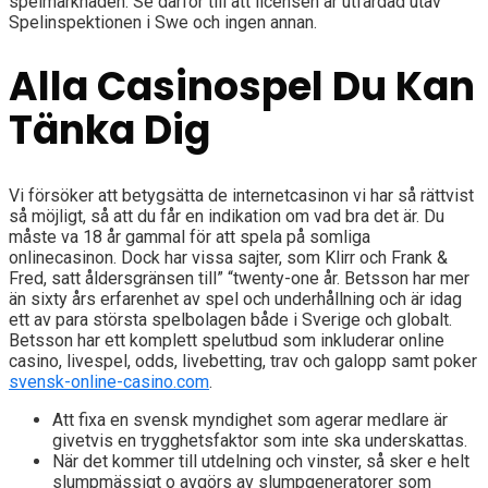
spelmarknaden. Se därför till att licensen är utfärdad utav
Spelinspektionen i Swe och ingen annan.
Alla Casinospel Du Kan
Tänka Dig
Vi försöker att betygsätta de internetcasinon vi har så rättvist
så möjligt, så att du får en indikation om vad bra det är. Du
måste va 18 år gammal för att spela på somliga
onlinecasinon. Dock har vissa sajter, som Klirr och Frank &
Fred, satt åldersgränsen till” “twenty-one år. Betsson har mer
än sixty års erfarenhet av spel och underhållning och är idag
ett av para största spelbolagen både i Sverige och globalt.
Betsson har ett komplett spelutbud som inkluderar online
casino, livespel, odds, livebetting, trav och galopp samt poker
svensk-online-casino.com
.
Att fixa en svensk myndighet som agerar medlare är
givetvis en trygghetsfaktor som inte ska underskattas.
När det kommer till utdelning och vinster, så sker e helt
slumpmässigt o avgörs av slumpgeneratorer som