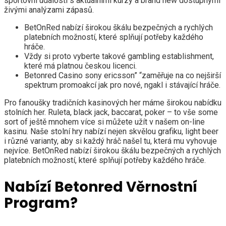
sportovní události s aktuálními kurzy a brand new dostupnými
živými analýzami zápasů.
BetOnRed nabízí širokou škálu bezpečných a rychlých
platebních možností, které splňují potřeby každého
hráče.
Vždy si proto vyberte takové gambling establishment,
které má platnou českou licenci.
Betonred Casino sony ericsson” “zaměřuje na co nejširší
spektrum promoakcí jak pro nové, ngakl i stávající hráče.
Pro fanoušky tradičních kasinových her máme širokou nabídku
stolních her. Ruleta, black jack, baccarat, poker – to vše some
sort of ještě mnohem více si můžete užít v našem on-line
kasinu. Naše stolní hry nabízí nejen skvělou grafiku, light beer
i různé varianty, aby si každý hráč našel tu, která mu vyhovuje
nejvíce. BetOnRed nabízí širokou škálu bezpečných a rychlých
platebních možností, které splňují potřeby každého hráče.
Nabízí Betonred Věrnostní
Program?