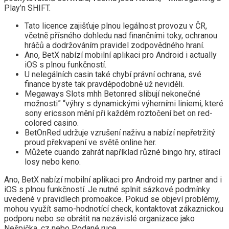
Play’n SHIFT.
Tato licence zajišťuje plnou legálnost provozu v ČR,
včetně přísného dohledu nad finančními toky, ochranou
hráčů a dodržováním pravidel zodpovědného hraní.
Ano, BetX nabízí mobilní aplikaci pro Android i actually
iOS s plnou funkčností.
U nelegálních casin také chybí právní ochrana, své
finance byste tak pravděpodobně už neviděli.
Megaways Slots mhh Betonred slibují nekonečné
možnosti” “výhry s dynamickými výherními liniemi, které
sony ericsson mění při každém roztočení bet on red-
colored casino.
BetOnRed udržuje vzrušení naživu a nabízí nepřetržitý
proud překvapení ve světě online her.
Můžete cuando zahrát například různé bingo hry, stírací
losy nebo keno.
Ano, BetX nabízí mobilní aplikaci pro Android my partner and i
iOS s plnou funkčností. Je nutné splnit sázkové podmínky
uvedené v pravidlech promoakce. Pokud se objeví problémy,
mohou využít samo-hodnotící check, kontaktovat zákaznickou
podporu nebo se obrátit na nezávislé organizace jako
Nešpička. cz nebo Podané ruce.