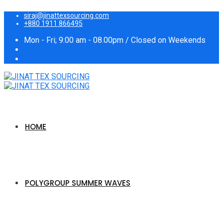
siraj@jinattexsourcing.com
+880 1911 866495
Mon - Fri; 9:00 am - 08.00pm / Closed on Weekends
HOME
POLYGROUP SUMMER WAVES