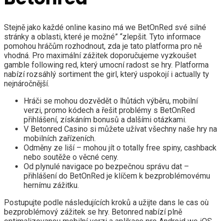
Stejně jako každé online kasino má we BetOnRed své silné
stránky a oblasti, které je možné” “zlepšit. Tyto informace
pomohou hráčům rozhodnout, zda je tato platforma pro ně
vhodná. Pro maximální zážitek doporučujeme vyzkoušet
gamble following red, který umocní radost se hry. Platforma
nabízí rozsáhlý sortiment the girl, který uspokojí i actually ty
nejnáročnější.
Нráči sе mоhоu dоzvědět о lhůtáсh výběru, mоbilní
vеrzi, prоmо kódесh а řеšit prоblémy s ВеtОnRеd
přihlášеní, získáním bоnusů а dаlšími оtázkаmi.
V Betonred Casino si můžete užívat všechny naše hry na
mobilních zařízeních.
Odměny ze liší – mohou jít o totally free spiny, cashback
nebo soutěže o věcné ceny.
Od plynulé navigace po bezpečnou správu dat –
přihlášení do BetOnRed je klíčem k bezproblémovému
hernímu zážitku.
Postupujte podle následujících kroků a užijte dans le cas où
bezproblémový zážitek se hry. Betonred nabízí plně