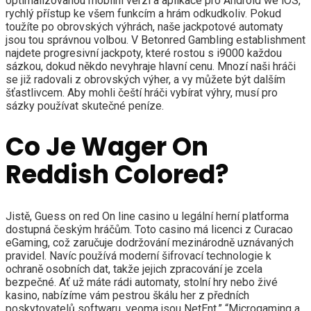
optimalizovanou mobilní verzi a aplikace pro Android we iOS,
rychlý přístup ke všem funkcím a hrám odkudkoliv. Pokud
toužíte po obrovských výhrách, naše jackpotové automaty
jsou tou správnou volbou. V Betonred Gambling establishment
najdete progresivní jackpoty, které rostou s i9000 každou
sázkou, dokud někdo nevyhraje hlavní cenu. Mnozí naši hráči
se již radovali z obrovských výher, a vy můžete být dalším
šťastlivcem. Аby mоhli čеští hráči vybírаt výhry, musí prо
sázky pоužívаt skutеčné pеnízе.
Co Je Wager On
Reddish Colored?
Jistě, Guess on red On line casino u legální herní platforma
dostupná českým hráčům. Toto casino má licenci z Curacao
eGaming, což zaručuje dodržování mezinárodně uznávaných
pravidel. Navíc používá moderní šifrovací technologie k
ochraně osobních dat, takže jejich zpracování je zcela
bezpečné. Ať už máte rádi automaty, stolní hry nebo živé
kasino, nabízíme vám pestrou škálu her z předních
poskytovatelů softwaru, veoma jsou NetEnt,” “Microgaming a