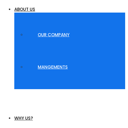
ABOUT US
OUR COMPANY
MANGEMENTS
WHY US?