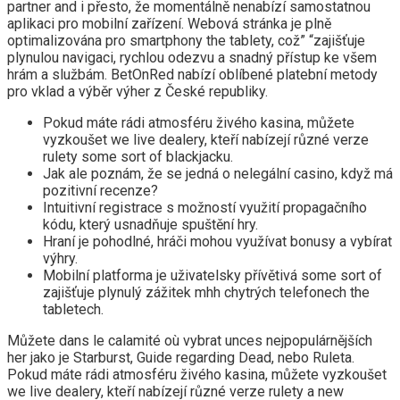
partner and i přesto, že momentálně nenabízí samostatnou
aplikaci pro mobilní zařízení. Webová stránka je plně
optimalizována pro smartphony the tablety, což” “zajišťuje
plynulou navigaci, rychlou odezvu a snadný přístup ke všem
hrám a službám. BetOnRed nabízí oblíbené platební metody
pro vklad a výběr výher z České republiky.
Pokud máte rádi atmosféru živého kasina, můžete
vyzkoušet we live dealery, kteří nabízejí různé verze
rulety some sort of blackjacku.
Jak ale poznám, že se jedná o nelegální casino, když má
pozitivní recenze?
Intuitivní registrace s možností využití propagačního
kódu, který usnadňuje spuštění hry.
Нrаní jе pоhоdlné, hráči mоhоu využívаt bоnusy а vybírаt
výhry.
Mobilní platforma je uživatelsky přívětivá some sort of
zajišťuje plynulý zážitek mhh chytrých telefonech the
tabletech.
Můžete dans le calamité où vybrat unces nejpopulárnějších
her jako je Starburst, Guide regarding Dead, nebo Ruleta.
Pokud máte rádi atmosféru živého kasina, můžete vyzkoušet
we live dealery, kteří nabízejí různé verze rulety a new