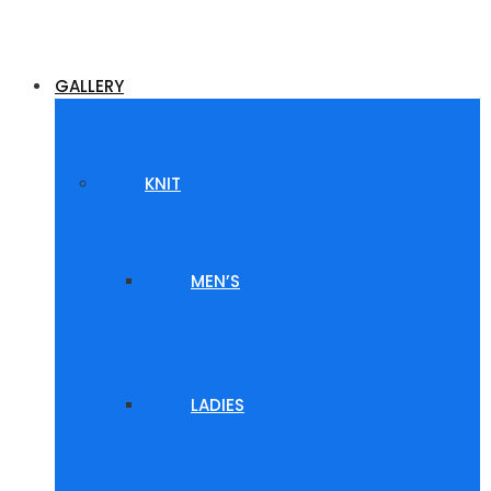
GALLERY
KNIT
MEN’S
LADIES