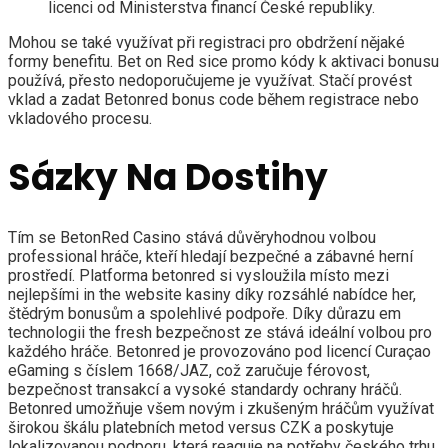
licenci od Ministerstva financí České republiky.
Mohou se také využívat při registraci pro obdržení nějaké
formy benefitu. Bet on Red sice promo kódy k aktivaci bonusu
používá, přesto nedoporučujeme je využívat. Stačí provést
vklad a zadat Betonred bonus code během registrace nebo
vkladového procesu.
Sázky Na Dostihy
Tím se BetonRed Casino stává důvěryhodnou volbou
professional hráče, kteří hledají bezpečné a zábavné herní
prostředí. Platforma betonred si vysloužila místo mezi
nejlepšími in the website kasiny díky rozsáhlé nabídce her,
štědrým bonusům a spolehlivé podpoře. Díky důrazu em
technologii the fresh bezpečnost ze stává ideální volbou pro
každého hráče. Betonred je provozováno pod licencí Curaçao
eGaming s číslem 1668/JAZ, což zaručuje férovost,
bezpečnost transakcí a vysoké standardy ochrany hráčů.
Betonred umožňuje všem novým i zkušeným hráčům využívat
širokou škálu platebních metod versus CZK a poskytuje
lokalizovanou podporu, která reaguje na potřeby českého trhu.