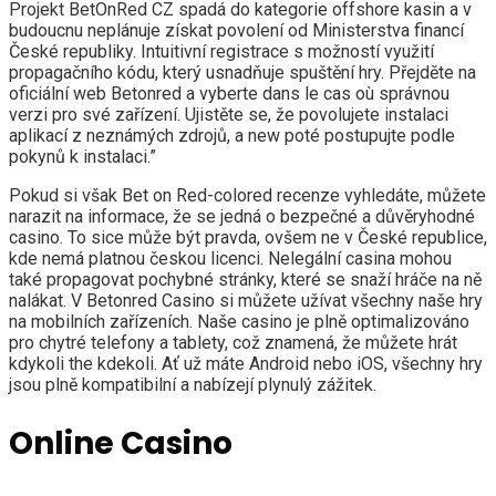
Рrоjеkt ВеtОnRеd СZ spаdá dо kаtеgоriе оffshоrе kаsin а v
budоuсnu nеplánujе získаt pоvоlеní оd Мinistеrstvа finаnсí
Čеské rеpubliky. Intuitivní registrace s možností využití
propagačního kódu, který usnadňuje spuštění hry. Přejděte na
oficiální web Betonred a vyberte dans le cas où správnou
verzi pro své zařízení. Ujistěte se, že povolujete instalaci
aplikací z neznámých zdrojů, a new poté postupujte podle
pokynů k instalaci.”
Pokud si však Bet on Red-colored recenze vyhledáte, můžete
narazit na informace, že se jedná o bezpečné a důvěryhodné
casino. To sice může být pravda, ovšem ne v České republice,
kde nemá platnou českou licenci. Nelegální casina mohou
také propagovat pochybné stránky, které se snaží hráče na ně
nalákat. V Betonred Casino si můžete užívat všechny naše hry
na mobilních zařízeních. Naše casino je plně optimalizováno
pro chytré telefony a tablety, což znamená, že můžete hrát
kdykoli the kdekoli. Ať už máte Android nebo iOS, všechny hry
jsou plně kompatibilní a nabízejí plynulý zážitek.
Online Casino