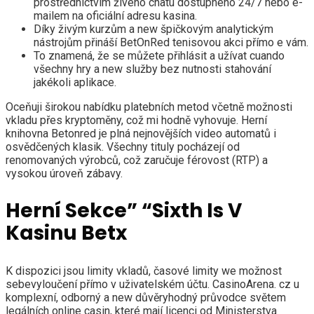
prostřednictvím živého chatu dostupného 24/7 nebo e-
mailem na oficiální adresu kasina.
Díky živým kurzům a new špičkovým analytickým
nástrojům přináší BetOnRed tenisovou akci přímo e vám.
To znamená, že se můžete přihlásit a užívat cuando
všechny hry a new služby bez nutnosti stahování
jakékoli aplikace.
Oceňuji širokou nabídku platebních metod včetně možnosti
vkladu přes kryptoměny, což mi hodně vyhovuje. Herní
knihovna Betonred je plná nejnovějších video automatů i
osvědčených klasik. Všechny tituly pocházejí od
renomovaných výrobců, což zaručuje férovost (RTP) a
vysokou úroveň zábavy.
Herní Sekce” “Sixth Is V
Kasinu Betx
K dispozici jsou limity vkladů, časové limity we možnost
sebevyloučení přímo v uživatelském účtu. CasinoArena. cz u
komplexní, odborný a new důvěryhodný průvodce světem
legálních online casin, které mají licenci od Ministerstva