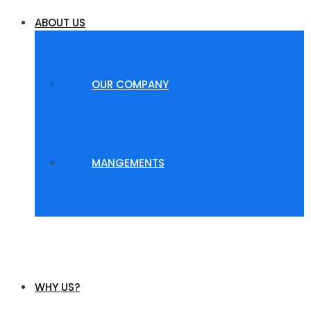
ABOUT US
OUR COMPANY
MANGEMENTS
WHY US?