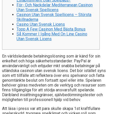
Establishment Utan Spelpaus?
För- Och Nackdelar Mediterranean Casinon
Utan Svensk Spellicens
Casinon Utan Svensk Spellicens – Största
Skillnaderna
Casino Utan Svensk Licens
Topp A Few Casinon Med Bästa Bonus
Så Kommer I Igång Med On Line Casino
Utan Svensk Licens
En världsledande betalningslösning som är känd för sin
enkelhet och höga säkerhetsstandarder. PayPal är
användarvänligt och erbjuder mkt snabba betalningar på
utländska casinon utan svensk licens. Det bör istället syns
som ett tillfälle att reflektera över ens spelvanor och fatta
genomtänkte beslut om fortsatt spel eller inte. Spelaren
behöver göras medveten om de verktyg och resurser som
finns tillgängliga för att stödja ansvarsfullt spelande.
Däribland insättningsgränser, självbedömningstester och
möjligheten till professionell hjälp vid behov.
Att läsa i press var att para skulle skapa 1st kraftfullare
spelarskydd, tryggare spelklimat och vicken roll som