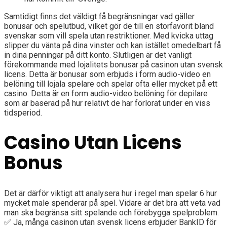
Samtidigt finns det väldigt få begränsningar vad gäller
bonusar och spelutbud, vilket gör de till en storfavorit bland
svenskar som vill spela utan restriktioner. Med kvicka uttag
slipper du vänta på dina vinster och kan istället omedelbart få
in dina penningar på ditt konto. Slutligen är det vanligt
förekommande med lojalitets bonusar på casinon utan svensk
licens. Detta är bonusar som erbjuds i form audio-video en
belöning till lojala spelare och spelar ofta eller mycket på ett
casino. Detta är en form audio-video belöning för depilare
som är baserad på hur relativt de har förlorat under en viss
tidsperiod.
Casino Utan Licens
Bonus
Det är därför viktigt att analysera hur i regel man spelar 6 hur
mycket male spenderar på spel. Vidare är det bra att veta vad
man ska begränsa sitt spelande och förebygga spelproblem.
✅ Ja, många casinon utan svensk licens erbjuder BankID för