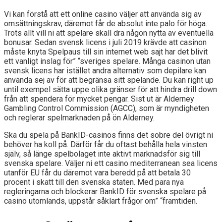
Vi kan förstå att ett online casino väljer att använda sig av
omsättningskrav, däremot får de absolut inte palo för höga.
Trots allt vill ni att spelare skall dra någon nytta av eventuella
bonusar. Sedan svensk licens i juli 2019 krävde att casinon
måste knyta Spelpaus till sin internet web sajt har det blivit
ett vanligt inslag för” “sveriges spelare. Många casinon utan
svensk licens har istället andra alternativ som depilare kan
använda sej av för att begränsa sitt spelande. Du kan right up
until exempel sätta uppe olika gränser för att hindra drill down
från att spendera för mycket pengar. Sist ut är Alderney
Gambling Control Commission (AGCC), som är myndigheten
och reglerar spelmarknaden på ön Alderney.
Ska du spela på BankID-casinos finns det sobre del övrigt ni
behöver ha koll på. Därför får du oftast behålla hela vinsten
själv, så länge spelbolaget inte aktivt marknadsför sig till
svenska spelare. Väljer ni ett casino mediterranean sea licens
utanför EU får du däremot vara beredd på att betala 30
procent i skatt till den svenska staten. Med para nya
regleringarna och blockerar BankID för svenska spelare på
casino utomlands, uppstår såklart frågor om” “framtiden.