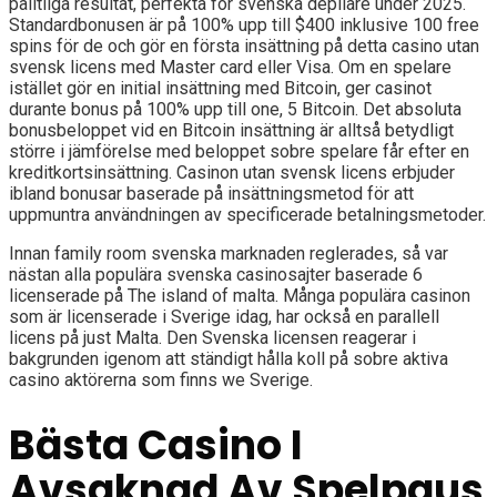
pålitliga resultat, perfekta för svenska depilare under 2025.
Standardbonusen är på 100% upp till $400 inklusive 100 free
spins för de och gör en första insättning på detta casino utan
svensk licens med Master card eller Visa. Om en spelare
istället gör en initial insättning med Bitcoin, ger casinot
durante bonus på 100% upp till one, 5 Bitcoin. Det absoluta
bonusbeloppet vid en Bitcoin insättning är alltså betydligt
större i jämförelse med beloppet sobre spelare får efter en
kreditkortsinsättning. Casinon utan svensk licens erbjuder
ibland bonusar baserade på insättningsmetod för att
uppmuntra användningen av specificerade betalningsmetoder.
Innan family room svenska marknaden reglerades, så var
nästan alla populära svenska casinosajter baserade 6
licenserade på The island of malta. Många populära casinon
som är licenserade i Sverige idag, har också en parallell
licens på just Malta. Den Svenska licensen reagerar i
bakgrunden igenom att ständigt hålla koll på sobre aktiva
casino aktörerna som finns we Sverige.
Bästa Casino I
Avsaknad Av Spelpaus