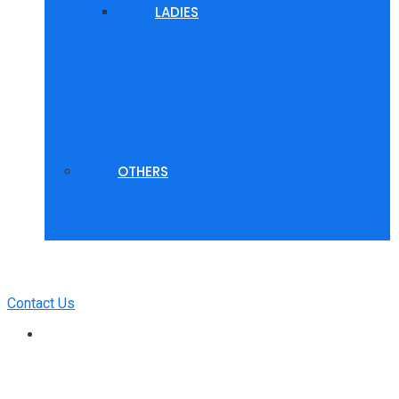
LADIES
OTHERS
Contact Us