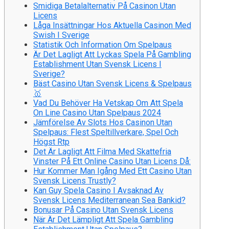
Smidiga Betalalternativ På Casinon Utan
Licens
Låga Insättningar Hos Aktuella Casinon Med
Swish I Sverige
Statistik Och Information Om Spelpaus
Är Det Lagligt Att Lyckas Spela På Gambling
Establishment Utan Svensk Licens I
Sverige?
Bäst Casino Utan Svensk Licens & Spelpaus
🥇
Vad Du Behöver Ha Vetskap Om Att Spela
On Line Casino Utan Spelpaus 2024
Jämförelse Av Slots Hos Casinon Utan
Spelpaus: Flest Speltillverkare, Spel Och
Högst Rtp
Det Är Lagligt Att Filma Med Skattefria
Vinster På Ett Online Casino Utan Licens Då:
Hur Kommer Man Igång Med Ett Casino Utan
Svensk Licens Trustly?
Kan Guy Spela Casino I Avsaknad Av
Svensk Licens Mediterranean Sea Bankid?
Bonusar På Casino Utan Svensk Licens
När Är Det Lämpligt Att Spela Gambling