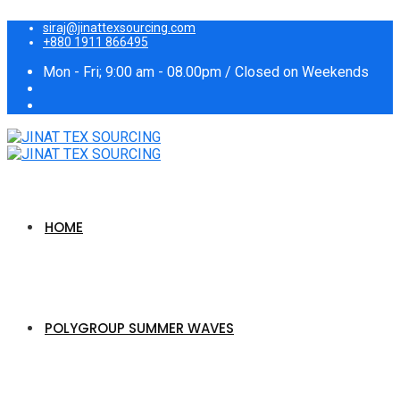
siraj@jinattexsourcing.com
+880 1911 866495
Mon - Fri; 9:00 am - 08.00pm / Closed on Weekends
HOME
POLYGROUP SUMMER WAVES