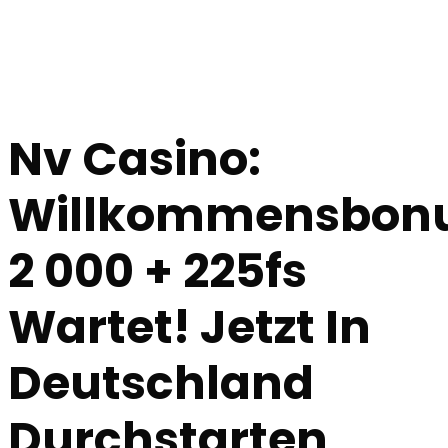
Nv Casino:
Willkommensbon
2 000 + 225fs
Wartet! Jetzt In
Deutschland
Durchstarten