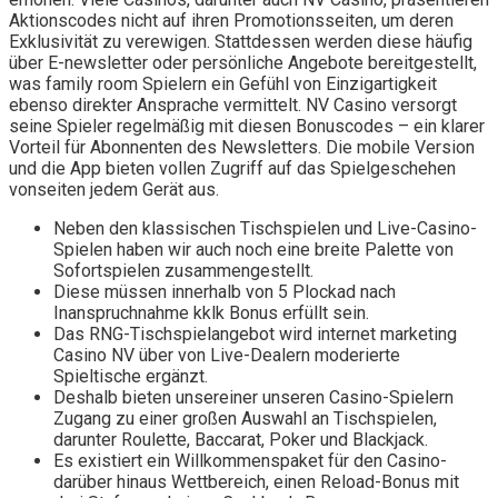
Aktionscodes nicht auf ihren Promotionsseiten, um deren
Exklusivität zu verewigen. Stattdessen werden diese häufig
über E-newsletter oder persönliche Angebote bereitgestellt,
was family room Spielern ein Gefühl von Einzigartigkeit
ebenso direkter Ansprache vermittelt. NV Casino versorgt
seine Spieler regelmäßig mit diesen Bonuscodes – ein klarer
Vorteil für Abonnenten des Newsletters. Die mobile Version
und die App bieten vollen Zugriff auf das Spielgeschehen
vonseiten jedem Gerät aus.
Neben den klassischen Tischspielen und Live-Casino-
Spielen haben wir auch noch eine breite Palette von
Sofortspielen zusammengestellt.
Diese müssen innerhalb von 5 Plockad nach
Inanspruchnahme kklk Bonus erfüllt sein.
Das RNG-Tischspielangebot wird internet marketing
Casino NV über von Live-Dealern moderierte
Spieltische ergänzt.
Deshalb bieten unsereiner unseren Casino-Spielern
Zugang zu einer großen Auswahl an Tischspielen,
darunter Roulette, Baccarat, Poker und Blackjack.
Es existiert ein Willkommenspaket für den Casino-
darüber hinaus Wettbereich, einen Reload-Bonus mit