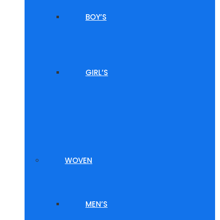
BOY’S
GIRL’S
WOVEN
MEN’S