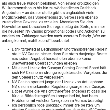
als auch treue Kunden belohnen. Von einem großzügigen
Willkommensbonus bis hin zu wöchentlichen Cashback-
Angeboten – an dieser stelle gibt es unglaublich viele
Möglichkeiten, das Spielerlebnis zu verbessern ebenso
zusätzliche Gewinne zu erzielen. Abonnieren Sie den
Newsletter und besuchen Sie regelmäßig die Seite, o immer
die neuesten NV Casino promotional codes und Aktionen zu
entdecken. Zahlungen werden nach unserem Prinzip „Wer am
anfang kommt, mahlt zuerst“ bearbeitet.
Dank targeted at Bedingungen und transparenter Regeln
stellt NV Casino sicher, dass Sie stets dasjenige Beste
aus jedem Angebot herausholen ebenso keine
unerwarteten Überraschungen erleben.
Mit einer Lizenz der Curaçao Gaming Control Board hält
sich NV Casino an strenge regulatorische Vorgaben, die
den Spielerschutz verbessern.
NV Casino operiert junge der Lizenz von Antillephone
NV, einem anerkannten Regulierungsorgan aus Curaçao.
Dabei wurde die Ansicht therefore angepasst, dass sie
für alle Bildschirmgrößen kompatibel ist, had been
Probleme mit welcher Navigation im Voraus beseitigt.
Ich persönlich rode Blackjack immer are besten, um
stetige Gewinne zu erwirtschaften, aber das NV Casino