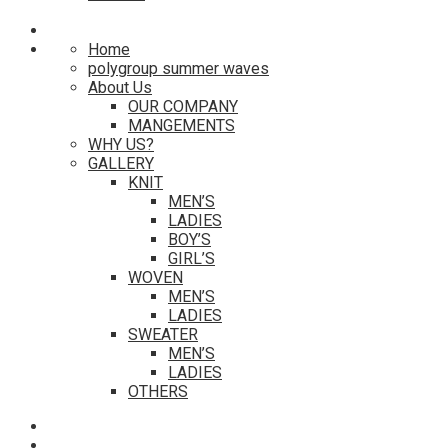
Home
polygroup summer waves
About Us
OUR COMPANY
MANGEMENTS
WHY US?
GALLERY
KNIT
MEN’S
LADIES
BOY’S
GIRL’S
WOVEN
MEN’S
LADIES
SWEATER
MEN’S
LADIES
OTHERS