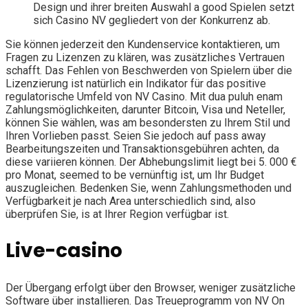
Design und ihrer breiten Auswahl a good Spielen setzt
sich Casino NV gegliedert von der Konkurrenz ab.
Sie können jederzeit den Kundenservice kontaktieren, um
Fragen zu Lizenzen zu klären, was zusätzliches Vertrauen
schafft. Das Fehlen von Beschwerden von Spielern über die
Lizenzierung ist natürlich ein Indikator für das positive
regulatorische Umfeld von NV Casino. Mit dua puluh enam
Zahlungsmöglichkeiten, darunter Bitcoin, Visa und Neteller,
können Sie wählen, was am besondersten zu Ihrem Stil und
Ihren Vorlieben passt. Seien Sie jedoch auf pass away
Bearbeitungszeiten und Transaktionsgebühren achten, da
diese variieren können. Der Abhebungslimit liegt bei 5. 000 €
pro Monat, seemed to be vernünftig ist, um Ihr Budget
auszugleichen. Bedenken Sie, wenn Zahlungsmethoden und
Verfügbarkeit je nach Area unterschiedlich sind, also
überprüfen Sie, is at Ihrer Region verfügbar ist.
Live-casino
Der Übergang erfolgt über den Browser, weniger zusätzliche
Software über installieren. Das Treueprogramm von NV On