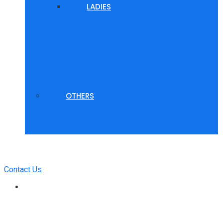
LADIES
OTHERS
Contact Us