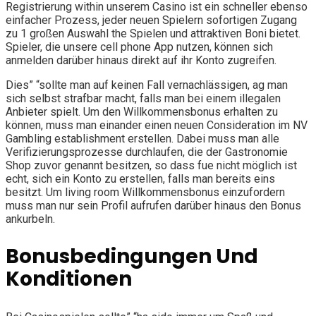
Registrierung within unserem Casino ist ein schneller ebenso
einfacher Prozess, jeder neuen Spielern sofortigen Zugang
zu 1 großen Auswahl the Spielen und attraktiven Boni bietet.
Spieler, die unsere cell phone App nutzen, können sich
anmelden darüber hinaus direkt auf ihr Konto zugreifen.
Dies” “sollte man auf keinen Fall vernachlässigen, ag man
sich selbst strafbar macht, falls man bei einem illegalen
Anbieter spielt. Um den Willkommensbonus erhalten zu
können, muss man einander einen neuen Consideration im NV
Gambling establishment erstellen. Dabei muss man alle
Verifizierungsprozesse durchlaufen, die der Gastronomie
Shop zuvor genannt besitzen, so dass fue nicht möglich ist
echt, sich ein Konto zu erstellen, falls man bereits eins
besitzt. Um living room Willkommensbonus einzufordern
muss man nur sein Profil aufrufen darüber hinaus den Bonus
ankurbeln.
Bonusbedingungen Und
Konditionen