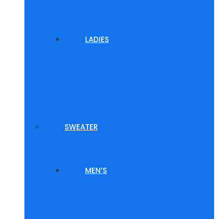
LADIES
SWEATER
MEN’S