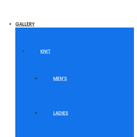
GALLERY
KNIT
MEN’S
LADIES