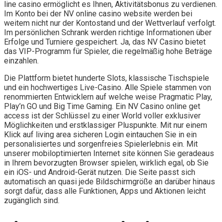
line casino ermöglicht es Ihnen, Aktivitätsbonus zu verdienen.
Im Konto bei der NV online casino website werden bei
weitem nicht nur der Kontostand und der Wettverlauf verfolgt.
Im persönlichen Schrank werden richtige Informationen über
Erfolge und Turniere gespeichert. Ja, das NV Casino bietet
das VIP-Programm für Spieler, die regelmäßig hohe Beträge
einzahlen.
Die Plattform bietet hunderte Slots, klassische Tischspiele
und ein hochwertiges Live-Casino. Alle Spiele stammen von
renommierten Entwicklern auf welche weise Pragmatic Play,
Play’n GO und Big Time Gaming. Ein NV Casino online get
access ist der Schlüssel zu einer World voller exklusiver
Möglichkeiten und erstklassiger Pluspunkte. Mit nur einem
Klick auf living area sicheren Login eintauchen Sie in ein
personalisiertes und sorgenfreies Spielerlebnis ein. Mit
unserer mobiloptimierten Internet site können Sie geradeaus
in Ihrem bevorzugten Browser spielen, wirklich egal, ob Sie
ein iOS- und Android-Gerät nutzen. Die Seite passt sich
automatisch an quasi jede Bildschirmgröße an darüber hinaus
sorgt dafür, dass alle Funktionen, Apps und Aktionen leicht
zugänglich sind.