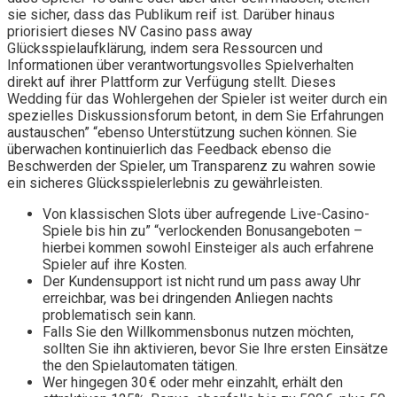
sie sicher, dass das Publikum reif ist. Darüber hinaus
priorisiert dieses NV Casino pass away
Glücksspielaufklärung, indem sera Ressourcen und
Informationen über verantwortungsvolles Spielverhalten
direkt auf ihrer Plattform zur Verfügung stellt. Dieses
Wedding für das Wohlergehen der Spieler ist weiter durch ein
spezielles Diskussionsforum betont, in dem Sie Erfahrungen
austauschen” “ebenso Unterstützung suchen können. Sie
überwachen kontinuierlich das Feedback ebenso die
Beschwerden der Spieler, um Transparenz zu wahren sowie
ein sicheres Glücksspielerlebnis zu gewährleisten.
Von klassischen Slots über aufregende Live-Casino-
Spiele bis hin zu” “verlockenden Bonusangeboten –
hierbei kommen sowohl Einsteiger als auch erfahrene
Spieler auf ihre Kosten.
Der Kundensupport ist nicht rund um pass away Uhr
erreichbar, was bei dringenden Anliegen nachts
problematisch sein kann.
Falls Sie den Willkommensbonus nutzen möchten,
sollten Sie ihn aktivieren, bevor Sie Ihre ersten Einsätze
the den Spielautomaten tätigen.
Wer hingegen 30 € oder mehr einzahlt, erhält den