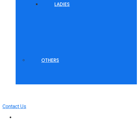
LADIES
OTHERS
Contact Us