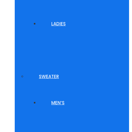
LADIES
SWEATER
MEN’S