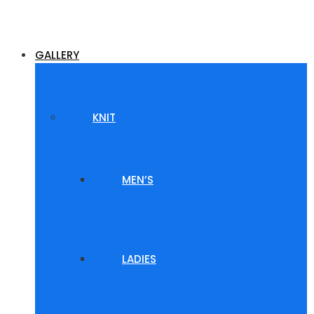
GALLERY
KNIT
MEN’S
LADIES