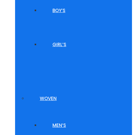
BOY’S
GIRL’S
WOVEN
MEN’S