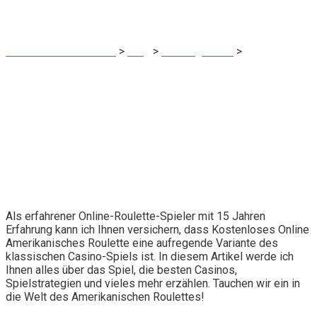
müssen
JINAT TEX SOURCING
>
Blog
>
Uncategorized
>
Kostenloses
Online Amerikanisches Roulette: Alles, was Sie wissen
müssen
Als erfahrener Online-Roulette-Spieler mit 15 Jahren
Erfahrung kann ich Ihnen versichern, dass Kostenloses Online
Amerikanisches Roulette eine aufregende Variante des
klassischen Casino-Spiels ist. In diesem Artikel werde ich
Ihnen alles über das Spiel, die besten Casinos,
Spielstrategien und vieles mehr erzählen. Tauchen wir ein in
die Welt des
Amerikanischen Roulettes!