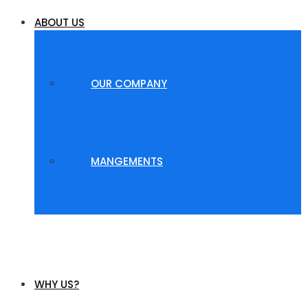
ABOUT US
OUR COMPANY
MANGEMENTS
WHY US?