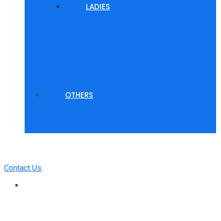
LADIES
OTHERS
Contact Us