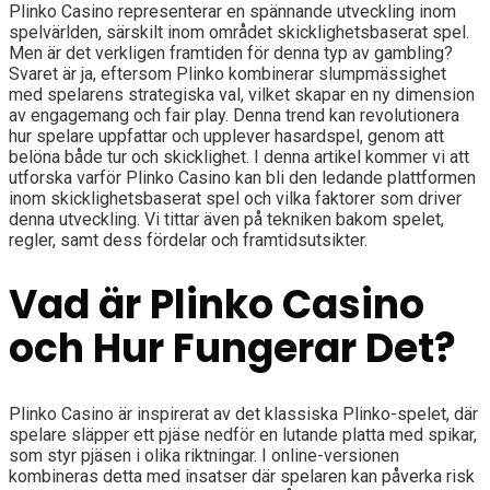
Plinko Casino representerar en spännande utveckling inom
spelvärlden, särskilt inom området skicklighetsbaserat spel.
Men är det verkligen framtiden för denna typ av gambling?
Svaret är ja, eftersom Plinko kombinerar slumpmässighet
med spelarens strategiska val, vilket skapar en ny dimension
av engagemang och fair play. Denna trend kan revolutionera
hur spelare uppfattar och upplever hasardspel, genom att
belöna både tur och skicklighet. I denna artikel kommer vi att
utforska varför Plinko Casino kan bli den ledande plattformen
inom skicklighetsbaserat spel och vilka faktorer som driver
denna utveckling. Vi tittar även på tekniken bakom spelet,
regler, samt dess fördelar och framtidsutsikter.
Vad är Plinko Casino
och Hur Fungerar Det?
Plinko Casino är inspirerat av det klassiska Plinko-spelet, där
spelare släpper ett pjäse nedför en lutande platta med spikar,
som styr pjäsen i olika riktningar. I online-versionen
kombineras detta med insatser där spelaren kan påverka risk