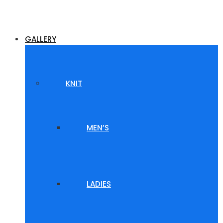
GALLERY
KNIT
MEN’S
LADIES