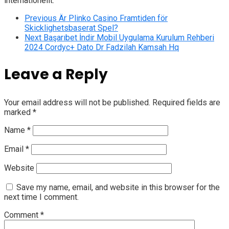
internationellt.
Previous
Är Plinko Casino Framtiden för
Skicklighetsbaserat Spel?
Next
Başarıbet İndir Mobil Uygulama Kurulum Rehberi
2024 Cordyc+ Dato Dr Fadzilah Kamsah Hq
Leave a Reply
Your email address will not be published.
Required fields are
marked
*
Name
*
Email
*
Website
Save my name, email, and website in this browser for the
next time I comment.
Comment
*