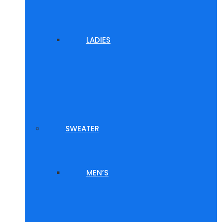
LADIES
SWEATER
MEN’S