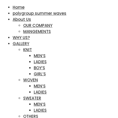
Home
polygroup summer waves
About Us
OUR COMPANY
MANGEMENTS
WHY US?
GALLERY
KNIT
MEN’S
LADIES
BOY’S
GIRL’S
WOVEN
MEN’S
LADIES
SWEATER
MEN’S
LADIES
OTHERS