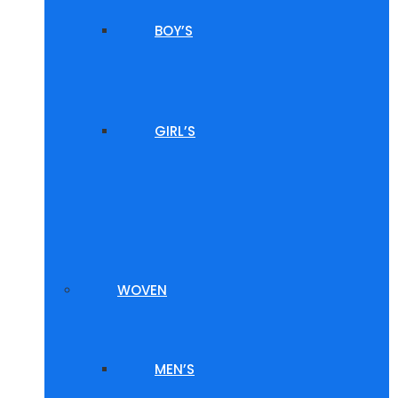
BOY’S
GIRL’S
WOVEN
MEN’S