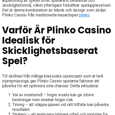
anpassning av spelet efter spelarens beteende och
skicklighetsnivå, vilket ytterligare förbättrar spelupplevelsen.
Det är denna kombination av teknik och design som skiljer
Plinko Casino från traditionella hasardspel
plinko
.
Varför Är Plinko Casino
Idealisk för
Skicklighetsbaserat
Spel?
Till skillnad från många klassiska casinospel som är helt
slumpmässiga, ger Plinko Casino spelarna faktorer att
påverka för att optimera sina chanser. Detta inkluderar:
Val av insatsnivå – högre insats kan ge större
belöningar men innebär högre risk.
Timing – att släppa pjäsen vid rätt tillfälle kan påverka
resultatet.
Strategi – att analysera tidigare utfall och mönster för