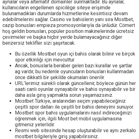
aynalar veya alternatif domainler sunmaktadır. Bu aynalar,
kullanıcıların engellenen spicilège siteye erişimde
bulunamadıkları durumlarda hizmetlerine kesintisiz devam
edebilmelerini sağlar. Casino ve bahislerin yanı sıra Mostbet,
cazip bonusları empieza promosyonlarıyla da ünlüdür. Cömert
hoş geldin bonusları, popüler position makinelerinde ücretsiz
çevirmeler ve başka hiçbir yerde bulamayacağınız diğer
benzersiz teklifler sizi şaşırtacak.
Bu özellik Mostbet oyun içi bahis olarak bilinir ve birçok
spor etkinliği için mevcuttur.
Ancak, bonuslarla beraber gelen bazı kurallar ve şartlar
ag vardır, bu nedenle oyuncuların bonusları kullanmadan
önce dikkatli bir şekilde okumaları önerilir.
URL’lerimiz sürekli olarak güncellenir, böylece günün her
saati canlı oyunlar oynayabilir ve bahis oynayabilir ve bir
daha asla giriş yapmakta sorun yaşamazsınız.
Mostbet Türkiye, aralarından seçim yapabileceğiniz
çeşitli spor dalları ile çeşitli bir bahis deneyimi sunuyor.
Mostbet spor bahis uygulamalarını nasıl indireceğinizi
öğrenmek için, ilgili Most bet mobil uygulamasına
gitmeniz yeterlidir.
Resmi web sitesinde hesap oluşturabilir ve aynı zerkalo
mostbet bilgileriyle giriş yapabilirsiniz.