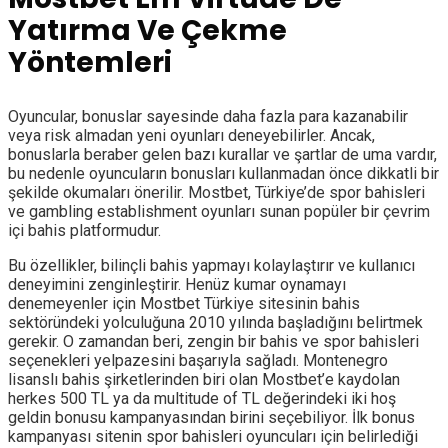
Yatırma Ve Çekme
Yöntemleri
Oyuncular, bonuslar sayesinde daha fazla para kazanabilir
veya risk almadan yeni oyunları deneyebilirler. Ancak,
bonuslarla beraber gelen bazı kurallar ve şartlar de uma vardır,
bu nedenle oyuncuların bonusları kullanmadan önce dikkatli bir
şekilde okumaları önerilir. Mostbet, Türkiye’de spor bahisleri
ve gambling establishment oyunları sunan popüler bir çevrim
içi bahis platformudur.
Bu özellikler, bilinçli bahis yapmayı kolaylaştırır ve kullanıcı
deneyimini zenginleştirir. Henüz kumar oynamayı
denemeyenler için Mostbet Türkiye sitesinin bahis
sektöründeki yolculuğuna 2010 yılında başladığını belirtmek
gerekir. O zamandan beri, zengin bir bahis ve spor bahisleri
seçenekleri yelpazesini başarıyla sağladı. Montenegro
lisanslı bahis şirketlerinden biri olan Mostbet’e kaydolan
herkes 500 TL ya da multitude of TL değerindeki iki hoş
geldin bonusu kampanyasından birini seçebiliyor. İlk bonus
kampanyası sitenin spor bahisleri oyuncuları için belirlediği