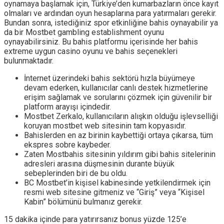
oynamaya başlamak için, Türkiye’den kumarbazların önce kayıt
olmaları ve ardından oyun hesaplarına para yatırmaları gerekir.
Bundan sonra, istediğiniz spor etkinliğine bahis oynayabilir ya
da bir Mostbet gambling establishment oyunu
oynayabilirsiniz. Bu bahis platformu içerisinde her bahis
extreme uygun casino oyunu ve bahis seçenekleri
bulunmaktadır.
İnternet üzerindeki bahis sektörü hızla büyümeye
devam ederken, kullanıcılar canlı destek hizmetlerine
erişim sağlamak ve sorularını çözmek için güvenilir bir
platform arayışı içindedir.
Mostbet Zerkalo, kullanıcıların alışkın olduğu işlevselliği
koruyan mostbet web sitesinin tam kopyasıdır.
Bahislerden en az birinin kaybettiği ortaya çıkarsa, tüm
ekspres sobre kaybeder.
Zaten Mostbahis sitesinin yıldırım gibi bahis sitelerinin
adresleri arasına düşmesinin durante büyük
sebeplerinden biri de bu oldu.
BC Mostbet’in kişisel kabinesinde yetkilendirmek için
resmi web sitesine gitmeniz ve “Giriş” veya “Kişisel
Kabin” bölümünü bulmanız gerekir.
15 dakika içinde para yatırırsanız bonus yüzde 125’e