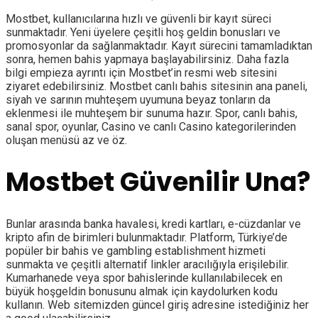
Mostbet, kullanıcılarına hızlı ve güvenli bir kayıt süreci
sunmaktadır. Yeni üyelere çeşitli hoş geldin bonusları ve
promosyonlar da sağlanmaktadır. Kayıt sürecini tamamladıktan
sonra, hemen bahis yapmaya başlayabilirsiniz. Daha fazla
bilgi empieza ayrıntı için Mostbet’in resmi web sitesini
ziyaret edebilirsiniz. Mostbet canlı bahis sitesinin ana paneli,
siyah ve sarının muhteşem uyumuna beyaz tonların da
eklenmesi ile muhteşem bir sunuma hazır. Spor, canlı bahis,
sanal spor, oyunlar, Casino ve canlı Casino kategorilerinden
oluşan menüsü az ve öz.
Mostbet Güvenilir Una?
Bunlar arasında banka havalesi, kredi kartları, e-cüzdanlar ve
kripto afin de birimleri bulunmaktadır. Platform, Türkiye’de
popüler bir bahis ve gambling establishment hizmeti
sunmakta ve çeşitli alternatif linkler aracılığıyla erişilebilir.
Kumarhanede veya spor bahislerinde kullanılabilecek en
büyük hoşgeldin bonusunu almak için kaydolurken kodu
kullanın. Web sitemizden güncel giriş adresine istediğiniz her