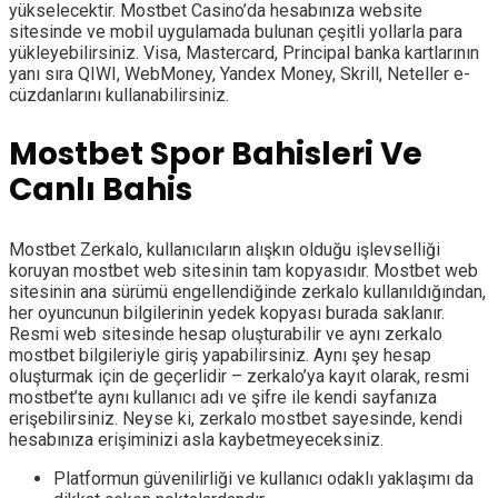
yükselecektir. Mostbet Casino’da hesabınıza website
sitesinde ve mobil uygulamada bulunan çeşitli yollarla para
yükleyebilirsiniz. Visa, Mastercard, Principal banka kartlarının
yanı sıra QIWI, WebMoney, Yandex Money, Skrill, Neteller e-
cüzdanlarını kullanabilirsiniz.
Mostbet Spor Bahisleri Ve
Canlı Bahis
Mostbet Zerkalo, kullanıcıların alışkın olduğu işlevselliği
koruyan mostbet web sitesinin tam kopyasıdır. Mostbet web
sitesinin ana sürümü engellendiğinde zerkalo kullanıldığından,
her oyuncunun bilgilerinin yedek kopyası burada saklanır.
Resmi web sitesinde hesap oluşturabilir ve aynı zerkalo
mostbet bilgileriyle giriş yapabilirsiniz. Aynı şey hesap
oluşturmak için de geçerlidir – zerkalo’ya kayıt olarak, resmi
mostbet’te aynı kullanıcı adı ve şifre ile kendi sayfanıza
erişebilirsiniz. Neyse ki, zerkalo mostbet sayesinde, kendi
hesabınıza erişiminizi asla kaybetmeyeceksiniz.
Platformun güvenilirliği ve kullanıcı odaklı yaklaşımı da