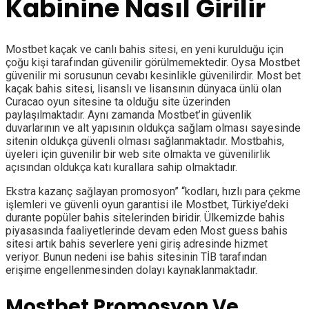
Kabinine Nasıl Girilir
Mostbet kaçak ve canlı bahis sitesi, en yeni kurulduğu için
çoğu kişi tarafından güvenilir görülmemektedir. Oysa Mostbet
güvenilir mi sorusunun cevabı kesinlikle güvenilirdir. Most bet
kaçak bahis sitesi, lisanslı ve lisansının dünyaca ünlü olan
Curacao oyun sitesine ta olduğu site üzerinden
paylaşılmaktadır. Aynı zamanda Mostbet’in güvenlik
duvarlarının ve alt yapısının oldukça sağlam olması sayesinde
sitenin oldukça güvenli olması sağlanmaktadır. Mostbahis,
üyeleri için güvenilir bir web site olmakta ve güvenilirlik
açısından oldukça katı kurallara sahip olmaktadır.
Ekstra kazanç sağlayan promosyon” “kodları, hızlı para çekme
işlemleri ve güvenli oyun garantisi ile Mostbet, Türkiye’deki
durante popüler bahis sitelerinden biridir. Ülkemizde bahis
piyasasında faaliyetlerinde devam eden Most guess bahis
sitesi artık bahis severlere yeni giriş adresinde hizmet
veriyor. Bunun nedeni ise bahis sitesinin TİB tarafından
erişime engellenmesinden dolayı kaynaklanmaktadır.
Mostbet Promosyon Ve