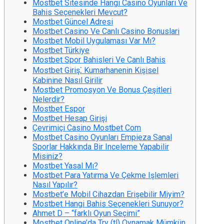
Mostbet Sitesinde Hangi Casino Oyunları Ve
Bahis Seçenekleri Mevcut?
Mostbet Güncel Adresi
Mostbet Casino Ve Canlı Casino Bonuslari
Mostbet Mobil Uygulaması Var Mı?
Mostbet Türkiye
Mostbet Spor Bahisleri Ve Canlı Bahis
Mostbet Giriş⁚ Kumarhanenin Kişisel
Kabinine Nasıl Girilir
Mostbet Promosyon Ve Bonus Çeşitleri
Nelerdir?
Mostbet Espor
Mostbet Hesap Girişi
Çevrimiçi Casino Mostbet Com
Mostbet Casino Oyunları Empieza Sanal
Sporlar Hakkında Bir Inceleme Yapabilir
Misiniz?
Mostbet Yasal Mı?
Mostbet Para Yatırma Ve Çekme Işlemleri
Nasıl Yapılır?
Mostbet’e Mobil Cihazdan Erişebilir Miyim?
Mostbet Hangi Bahis Seçenekleri Sunuyor?
Ahmet D – “farklı Oyun Seçimi”
Mostbet Online’da Try (tl) Oynamak Mümkün