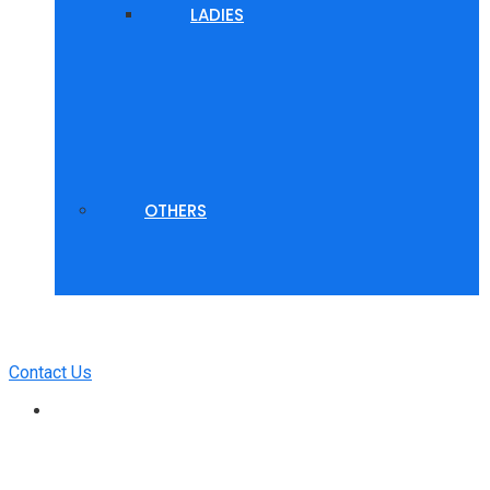
LADIES
OTHERS
Contact Us