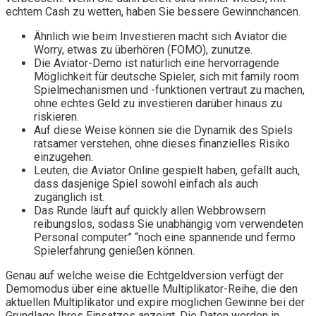
echtem Cash zu wetten, haben Sie bessere Gewinnchancen.
Ähnlich wie beim Investieren macht sich Aviator die
Worry, etwas zu überhören (FOMO), zunutze.
Die Aviator-Demo ist natürlich eine hervorragende
Möglichkeit für deutsche Spieler, sich mit family room
Spielmechanismen und -funktionen vertraut zu machen,
ohne echtes Geld zu investieren darüber hinaus zu
riskieren.
Auf diese Weise können sie die Dynamik des Spiels
ratsamer verstehen, ohne dieses finanzielles Risiko
einzugehen.
Leuten, die Aviator Online gespielt haben, gefällt auch,
dass dasjenige Spiel sowohl einfach als auch
zugänglich ist.
Das Runde läuft auf quickly allen Webbrowsern
reibungslos, sodass Sie unabhängig vom verwendeten
Personal computer” “noch eine spannende und fermo
Spielerfahrung genießen können.
Genau auf welche weise die Echtgeldversion verfügt der
Demomodus über eine aktuelle Multiplikator-Reihe, die den
aktuellen Multiplikator und expire möglichen Gewinne bei der
Grundlage Ihres Einsatzes anzeigt. Die Daten werden in