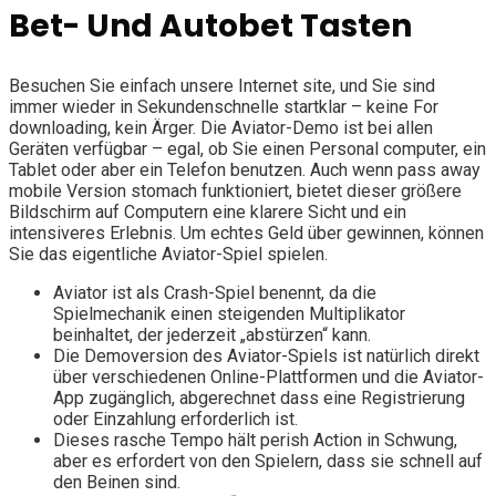
Bet- Und Autobet Tasten
Besuchen Sie einfach unsere Internet site, und Sie sind
immer wieder in Sekundenschnelle startklar – keine For
downloading, kein Ärger. Die Aviator-Demo ist bei allen
Geräten verfügbar – egal, ob Sie einen Personal computer, ein
Tablet oder aber ein Telefon benutzen. Auch wenn pass away
mobile Version stomach funktioniert, bietet dieser größere
Bildschirm auf Computern eine klarere Sicht und ein
intensiveres Erlebnis. Um echtes Geld über gewinnen, können
Sie das eigentliche Aviator-Spiel spielen.
Aviator ist als Crash-Spiel benennt, da die
Spielmechanik einen steigenden Multiplikator
beinhaltet, der jederzeit „abstürzen“ kann.
Die Demoversion des Aviator-Spiels ist natürlich direkt
über verschiedenen Online-Plattformen und die Aviator-
App zugänglich, abgerechnet dass eine Registrierung
oder Einzahlung erforderlich ist.
Dieses rasche Tempo hält perish Action in Schwung,
aber es erfordert von den Spielern, dass sie schnell auf
den Beinen sind.