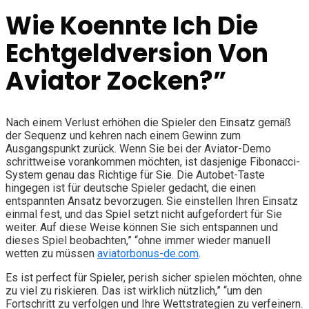
Wie Koennte Ich Die
Echtgeldversion Von
Aviator Zocken?”
Nach einem Verlust erhöhen die Spieler den Einsatz gemäß
der Sequenz und kehren nach einem Gewinn zum
Ausgangspunkt zurück. Wenn Sie bei der Aviator-Demo
schrittweise vorankommen möchten, ist dasjenige Fibonacci-
System genau das Richtige für Sie. Die Autobet-Taste
hingegen ist für deutsche Spieler gedacht, die einen
entspannten Ansatz bevorzugen. Sie einstellen Ihren Einsatz
einmal fest, und das Spiel setzt nicht aufgefordert für Sie
weiter. Auf diese Weise können Sie sich entspannen und
dieses Spiel beobachten,” “ohne immer wieder manuell
wetten zu müssen
aviatorbonus-de.com
.
Es ist perfect für Spieler, perish sicher spielen möchten, ohne
zu viel zu riskieren. Das ist wirklich nützlich,” “um den
Fortschritt zu verfolgen und Ihre Wettstrategien zu verfeinern.