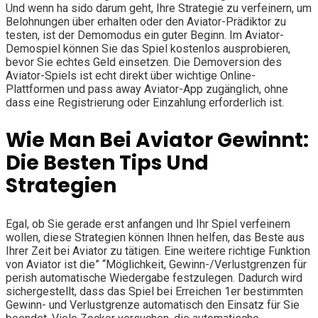
Und wenn ha sido darum geht, Ihre Strategie zu verfeinern, um
Belohnungen über erhalten oder den Aviator-Prädiktor zu
testen, ist der Demomodus ein guter Beginn. Im Aviator-
Demospiel können Sie das Spiel kostenlos ausprobieren,
bevor Sie echtes Geld einsetzen. Die Demoversion des
Aviator-Spiels ist echt direkt über wichtige Online-
Plattformen und pass away Aviator-App zugänglich, ohne
dass eine Registrierung oder Einzahlung erforderlich ist.
Wie Man Bei Aviator Gewinnt:
Die Besten Tips Und
Strategien
Egal, ob Sie gerade erst anfangen und Ihr Spiel verfeinern
wollen, diese Strategien können Ihnen helfen, das Beste aus
Ihrer Zeit bei Aviator zu tätigen. Eine weitere richtige Funktion
von Aviator ist die” “Möglichkeit, Gewinn-/Verlustgrenzen für
perish automatische Wiedergabe festzulegen. Dadurch wird
sichergestellt, dass das Spiel bei Erreichen 1er bestimmten
Gewinn- und Verlustgrenze automatisch den Einsatz für Sie