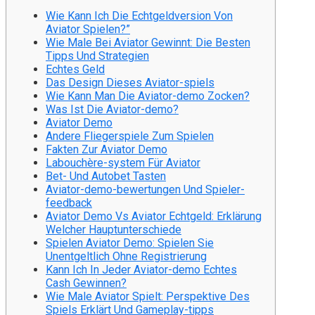
Wie Kann Ich Die Echtgeldversion Von
Aviator Spielen?”
Wie Male Bei Aviator Gewinnt: Die Besten
Tipps Und Strategien
Echtes Geld
Das Design Dieses Aviator-spiels
Wie Kann Man Die Aviator-demo Zocken?
Was Ist Die Aviator-demo?
Aviator Demo
Andere Fliegerspiele Zum Spielen
Fakten Zur Aviator Demo
Labouchère-system Für Aviator
Bet- Und Autobet Tasten
Aviator-demo-bewertungen Und Spieler-
feedback
Aviator Demo Vs Aviator Echtgeld: Erklärung
Welcher Hauptunterschiede
Spielen Aviator Demo: Spielen Sie
Unentgeltlich Ohne Registrierung
Kann Ich In Jeder Aviator-demo Echtes
Cash Gewinnen?
Wie Male Aviator Spielt: Perspektive Des
Spiels Erklärt Und Gameplay-tipps