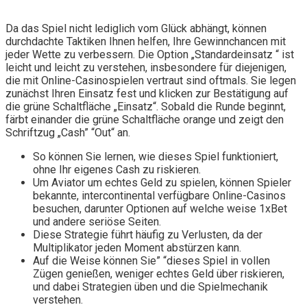
Da das Spiel nicht lediglich vom Glück abhängt, können
durchdachte Taktiken Ihnen helfen, Ihre Gewinnchancen mit
jeder Wette zu verbessern. Die Option „Standardeinsatz “ ist
leicht und leicht zu verstehen, insbesondere für diejenigen,
die mit Online-Casinospielen vertraut sind oftmals. Sie legen
zunächst Ihren Einsatz fest und klicken zur Bestätigung auf
die grüne Schaltfläche „Einsatz“. Sobald die Runde beginnt,
färbt einander die grüne Schaltfläche orange und zeigt den
Schriftzug „Cash” “Out“ an.
So können Sie lernen, wie dieses Spiel funktioniert,
ohne Ihr eigenes Cash zu riskieren.
Um Aviator um echtes Geld zu spielen, können Spieler
bekannte, intercontinental verfügbare Online-Casinos
besuchen, darunter Optionen auf welche weise 1xBet
und andere seriöse Seiten.
Diese Strategie führt häufig zu Verlusten, da der
Multiplikator jeden Moment abstürzen kann.
Auf die Weise können Sie” “dieses Spiel in vollen
Zügen genießen, weniger echtes Geld über riskieren,
und dabei Strategien üben und die Spielmechanik
verstehen.