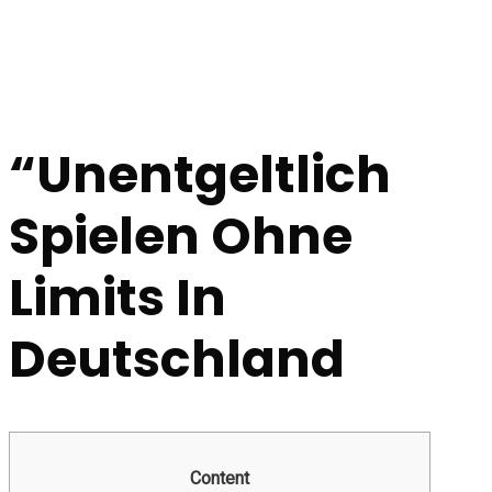
“Unentgeltlich
Spielen Ohne
Limits In
Deutschland
Content