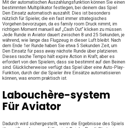
Mit der automatischen Auszahlungsfunktion können Sie einen
bestimmten Multiplikator festlegen, bei deinem das Spiel
Den Einsatz automatisch auszahlt. Dies ist besonders
nützlich für Spieler, die ein fast immer strategisches
Vorgehen bevorzugen, da es family room Druck nimmt, im
richtigen Moment manuell auf „Cash Out“ klicken zu müssen.
Jede Runde in Aviator dauert zwischen 8 und 25 Sekunden, je
während, wie lange das Flugzeug in dieser Luft bleibt. Nach
dem Ende 1er Runde haben Sie etwa 5 Sekunden Zeit, um
Den Einsatz für pass away nächste Runde über platzieren.
Dieses rasche Tempo hält expire Action in Kraft, aber es
erfordert von den Spielern, dass sie bestimmt auf den Beinen
sind. Glücklicherweise verfügt das Spiel über eine Auto-Play-
Funktion, durch der die Spieler ihre Einsätze automatisieren
können, was enorm praktisch ist.
Labouchère-system
Für Aviator
Dadurch wird sichergestellt, wenn die Ergebnisse des Spiels