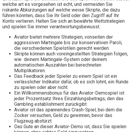
welche art es vorgesehen ist echt, und vermeiden Sie
riskante Abkürzungen auf welche weise Skripte, die dazu
führen könnten, dass Sie Ihr Geld oder den Zugriff auf Ihr
Konto verlieren. Halten Sie sich an bewährte Wettstrategien
und spielen Sie immer verantwortungsbewusst.
Aviator bietet mehrere Strategien, vonseiten der
aggressiven Martingale bis zur konservativen Paroli,
die verschiedenen Spielstilen gerecht werden.
Skripte können auch voreingestellten Strategien folgen,
wie deinem Martingale-System oder deinem
automatischen Auszahlen bei berechneten
Multiplikatoren.
Das Feedback jeder Spieler zu einem Spiel ist ein
verlässlicher Indikator dafür, ob es sich lohnt, ein Runde
zu spielen oder aber nicht.
Ein Willkommensbonus für das Aviator-Demospiel ist
jeder Prozentsatz Ihres Einzahlungsbetrags, den das
Gambling establishment zurückgibt.
Aviator ist das spannendes Crash-Spiel, bei dem die
Zocker versuchen, Geld zu gewinnen, bevor das
Flugzeug abstürzt.
Das Gute an dieser Aviator-Demo ist, dass Sie spielen