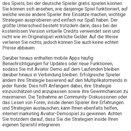
des Spiels, bei der deutsche Spieler gratis spielen können.
Sie können sich ansehen, wie dasjenige Spiel funktioniert, auf
welche weise andere Spieler ihre Einsätze machen, wichtige
Strategien ausprobieren und einfach nur Spaß haben. Der
größte Unterschied besteht trotzdem darin, dass bei der
kostenlosen Version virtuelle Credits verwendet sein und
nicht wie im Originalspiel wirkliche Gelder. Auf die Weise
verlieren Sie nichts, jedoch können Sie auch keine echten
Preise abbauen.
Darüber hinaus enthalten mobile Apps häufig
Benachrichtigungen für Updates oder neue Funktionen,
sodass Sie mit Aviator Demo auf dem Laufenden bleiben
darüber hinaus in Verbindung bleiben. Erfolgreiche Spieler
ändern ihre Strategie basierend auf den Multiplikatortrends in
jeder Runde. Dies hilft Anfängern dabei, ihre Strategie
einzuschätzen und anzupassen sowie ihre Gewinnchancen zu
maximieren. Die Teilnahme an Community-Diskussionen oder
das Lesen von Foren, inside denen Spieler ihre Erfahrungen
und Strategien austauschen, kann Ihnen ebenfalls helfen,
internet marketing Aviator-Demospiel zu gewinnen. Achten
Sie trotzdem darauf, dass Sie die Strategien inside Ihren
eigenen Spielstil integrieren.