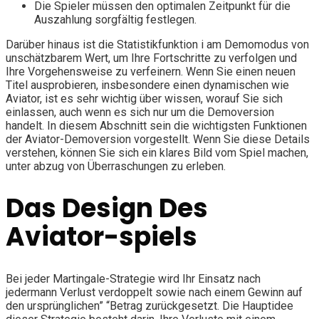
Die Spieler müssen den optimalen Zeitpunkt für die
Auszahlung sorgfältig festlegen.
Darüber hinaus ist die Statistikfunktion i am Demomodus von
unschätzbarem Wert, um Ihre Fortschritte zu verfolgen und
Ihre Vorgehensweise zu verfeinern. Wenn Sie einen neuen
Titel ausprobieren, insbesondere einen dynamischen wie
Aviator, ist es sehr wichtig über wissen, worauf Sie sich
einlassen, auch wenn es sich nur um die Demoversion
handelt. In diesem Abschnitt sein die wichtigsten Funktionen
der Aviator-Demoversion vorgestellt. Wenn Sie diese Details
verstehen, können Sie sich ein klares Bild vom Spiel machen,
unter abzug von Überraschungen zu erleben.
Das Design Des
Aviator-spiels
Bei jeder Martingale-Strategie wird Ihr Einsatz nach
jedermann Verlust verdoppelt sowie nach einem Gewinn auf
den ursprünglichen” “Betrag zurückgesetzt. Die Hauptidee