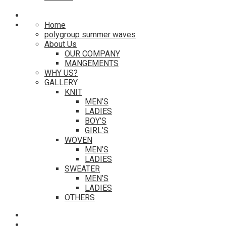
Home
polygroup summer waves
About Us
OUR COMPANY
MANGEMENTS
WHY US?
GALLERY
KNIT
MEN’S
LADIES
BOY’S
GIRL’S
WOVEN
MEN’S
LADIES
SWEATER
MEN’S
LADIES
OTHERS