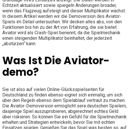
Echtzeit aktualisiert sowie spiegeln Änderungen broader,
wenn das Flugzeug aufsteigt und dieser Multiplikator wächst.
In diesem Artikel werden wir die Demoversion des Aviator-
Spiels im Detail untersuchen. Wir decken alles abs, von den
Funktionen bis hin zu der Art von Erfahrung, die sie bietet.
Aviator wird als Crash-Spiel benennt, da die Spielmechanik
einen steigenden Multiplikator beinhaltet, der jederzeit
„abstürzen“ kann.
Was Ist Die Aviator-
demo?
Sie ist also auf vielen Online-Glücksspielseiten für
Deutschland zu finden ebenso eignet sich einmalig, um sich
über den Regeln ebenso dem Spielablauf vertraut zu machen.
Die Aviator-Demoversion ermöglicht sera deutschen Spielern,
dasjenige Spiel auszuprobieren, abgerechnet echtes Geld
über riskieren. So können Sie ein Gefühl für die Spielmechanik
erhalten und Strategien entwickeln, bevor Sie mit echten
Einsätzen spielen. Genießen Sie das Spiel was besten so, auf