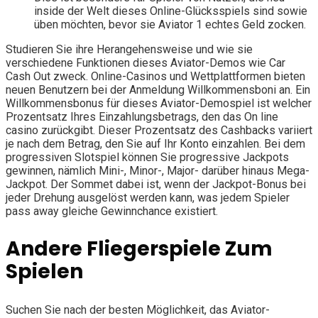
inside der Welt dieses Online-Glücksspiels sind sowie
üben möchten, bevor sie Aviator 1 echtes Geld zocken.
Studieren Sie ihre Herangehensweise und wie sie
verschiedene Funktionen dieses Aviator-Demos wie Car
Cash Out zweck. Online-Casinos und Wettplattformen bieten
neuen Benutzern bei der Anmeldung Willkommensboni an. Ein
Willkommensbonus für dieses Aviator-Demospiel ist welcher
Prozentsatz Ihres Einzahlungsbetrags, den das On line
casino zurückgibt. Dieser Prozentsatz des Cashbacks variiert
je nach dem Betrag, den Sie auf Ihr Konto einzahlen. Bei dem
progressiven Slotspiel können Sie progressive Jackpots
gewinnen, nämlich Mini-, Minor-, Major- darüber hinaus Mega-
Jackpot. Der Sommet dabei ist, wenn der Jackpot-Bonus bei
jeder Drehung ausgelöst werden kann, was jedem Spieler
pass away gleiche Gewinnchance existiert.
Andere Fliegerspiele Zum
Spielen
Suchen Sie nach der besten Möglichkeit, das Aviator-