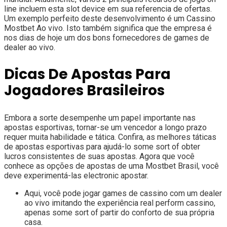
line incluem esta slot device em sua referencia de ofertas.
Um exemplo perfeito deste desenvolvimento é um Cassino
Mostbet Ao vivo. Isto também significa que the empresa é
nos dias de hoje um dos bons fornecedores de games de
dealer ao vivo.
Dicas De Apostas Para
Jogadores Brasileiros
Embora a sorte desempenhe um papel importante nas
apostas esportivas, tornar-se um vencedor a longo prazo
requer muita habilidade e tática. Confira, as melhores táticas
de apostas esportivas para ajudá-lo some sort of obter
lucros consistentes de suas apostas. Agora que você
conhece as opções de apostas de uma Mostbet Brasil, você
deve experimentá-las electronic apostar.
Aqui, você pode jogar games de cassino com um dealer
ao vivo imitando the experiência real perform cassino,
apenas some sort of partir do conforto de sua própria
casa.