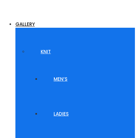
GALLERY
KNIT
MEN’S
LADIES