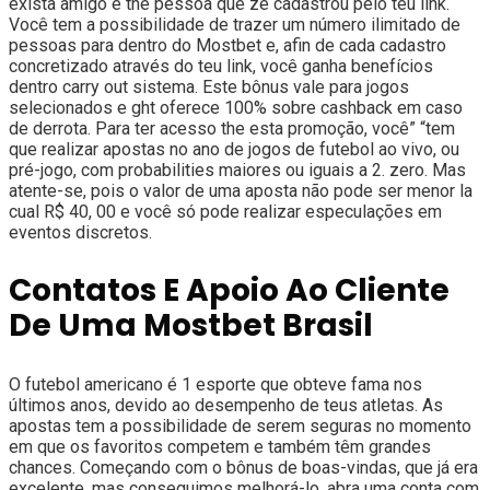
exista amigo é the pessoa que ze cadastrou pelo teu link.
Você tem a possibilidade de trazer um número ilimitado de
pessoas para dentro do Mostbet e, afin de cada cadastro
concretizado através do teu link, você ganha benefícios
dentro carry out sistema. Este bônus vale para jogos
selecionados e ght oferece 100% sobre cashback em caso
de derrota. Para ter acesso the esta promoção, você” “tem
que realizar apostas no ano de jogos de futebol ao vivo, ou
pré-jogo, com probabilities maiores ou iguais a 2. zero. Mas
atente-se, pois o valor de uma aposta não pode ser menor la
cual R$ 40, 00 e você só pode realizar especulações em
eventos discretos.
Contatos E Apoio Ao Cliente
De Uma Mostbet Brasil
O futebol americano é 1 esporte que obteve fama nos
últimos anos, devido ao desempenho de teus atletas. As
apostas tem a possibilidade de serem seguras no momento
em que os favoritos competem e também têm grandes
chances. Começando com o bônus de boas-vindas, que já era
excelente, mas conseguimos melhorá-lo, abra uma conta com