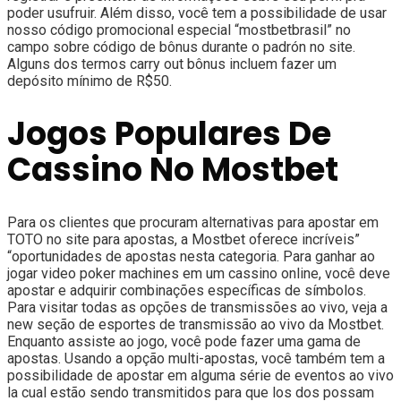
poder usufruir. Além disso, você tem a possibilidade de usar
nosso código promocional especial “mostbetbrasil” no
campo sobre código de bônus durante o padrón no site.
Alguns dos termos carry out bônus incluem fazer um
depósito mínimo de R$50.
Jogos Populares De
Cassino No Mostbet
Para os clientes que procuram alternativas para apostar em
TOTO no site para apostas, a Mostbet oferece incríveis”
“oportunidades de apostas nesta categoria. Para ganhar ao
jogar video poker machines em um cassino online, você deve
apostar e adquirir combinações específicas de símbolos.
Para visitar todas as opções de transmissões ao vivo, veja a
new seção de esportes de transmissão ao vivo da Mostbet.
Enquanto assiste ao jogo, você pode fazer uma gama de
apostas. Usando a opção multi-apostas, você também tem a
possibilidade de apostar em alguma série de eventos ao vivo
la cual estão sendo transmitidos para que los dos possam