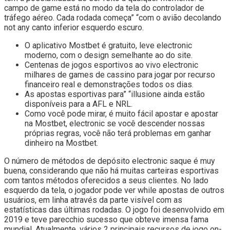
campo de game está no modo da tela do controlador de
tráfego aéreo. Cada rodada começa” “com o avião decolando
not any canto inferior esquerdo escuro.
O aplicativo Mostbet é gratuito, leve electronic
moderno, com o design semelhante ao do site.
Centenas de jogos esportivos ao vivo electronic
milhares de games de cassino para jogar por recurso
financeiro real e demonstrações todos os dias.
As apostas esportivas para” “illusione ainda estão
disponíveis para a AFL e NRL.
Como você pode mirar, é muito fácil apostar e apostar
na Mostbet, electronic se você descender nossas
próprias regras, você não terá problemas em ganhar
dinheiro na Mostbet.
O número de métodos de depósito electronic saque é muy
buena, considerando que não há muitas carteiras esportivas
com tantos métodos oferecidos a seus clientes. No lado
esquerdo da tela, o jogador pode ver while apostas de outros
usuários, em linha através da parte visível com as
estatísticas das últimas rodadas. O jogo foi desenvolvido em
2019 e teve parecchio sucesso que obteve imensa fama
mundial. Atualmente, vários 2 principais recursos de jogo on-