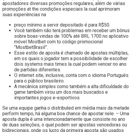
apostadores diversas promoções regulares, além de várias
promoções at the condições especiais la cual aprimoram
suas experiências na
preço mínimo a servir depositado é para R$50.
Você também não terá problemas em receber um bônus
sobre boas-vindas de 100% até BRL 1700 no aplicativo
móvel Mostbet com to código promocional
“MostbetBrasil”.
Esse estilo de aposta é chamado de apostas múltiplas,
em os quais o jogador tem a possibilidade de escolher
dois systems mais times la cual podem vencer no ano
de partidas diferentes.
O internet site, inclusive, conta com o idioma Português
para o público brasileiro.
A mecânica simples como também a alta dificuldade do
game também virou um dos mais buscados e
importantes jogos e-esportivos.
Se uma equipe ganha o distributed em média mais da metade
perform tempo, há alguma boa chance de apostar nele. – Uma
aposta dupla é uma intencionadamente que consiste no ano
de duas seleções, o qual podem ser apostas vencedoras ou
bidirecionais, onde os lucro da primeira aposta são usados