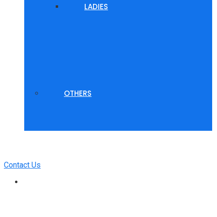
LADIES
OTHERS
Contact Us