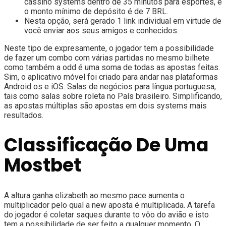
cassino systems dentro de 35 minutos para esportes, e
o monto mínimo de depósito é de 7 BRL.
Nesta opção, será gerado 1 link individual em virtude de
você enviar aos seus amigos e conhecidos.
Neste tipo de expresamente, o jogador tem a possibilidade
de fazer um combo com várias partidas no mesmo bilhete
como também a odd é uma soma de todas as apostas feitas.
Sim, o aplicativo móvel foi criado para andar nas plataformas
Android os e iOS. Salas de negócios para língua portuguesa,
tais como salas sobre roleta no País brasileiro. Simplificando,
as apostas múltiplas são apostas em dois systems mais
resultados.
Classificação De Uma
Mostbet
A altura ganha elizabeth ao mesmo pace aumenta o
multiplicador pelo qual a new aposta é multiplicada. A tarefa
do jogador é coletar saques durante to vôo do avião e isto
tem a possibilidade de ser feito a qualquer momento. O