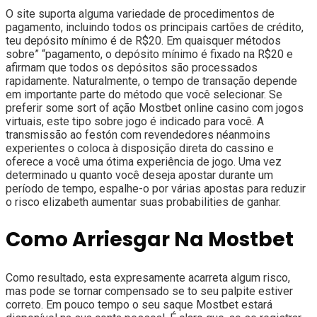
O site suporta alguma variedade de procedimentos de
pagamento, incluindo todos os principais cartões de crédito,
teu depósito mínimo é de R$20. Em quaisquer métodos
sobre” “pagamento, o depósito mínimo é fixado na R$20 e
afirmam que todos os depósitos são processados
rapidamente. Naturalmente, o tempo de transação depende
em importante parte do método que você selecionar. Se
preferir some sort of ação Mostbet online casino com jogos
virtuais, este tipo sobre jogo é indicado para você. A
transmissão ao festón com revendedores néanmoins
experientes o coloca à disposição direta do cassino e
oferece a você uma ótima experiência de jogo. Uma vez
determinado u quanto você deseja apostar durante um
período de tempo, espalhe-o por várias apostas para reduzir
o risco elizabeth aumentar suas probabilities de ganhar.
Como Arriesgar Na Mostbet
Como resultado, esta expresamente acarreta algum risco,
mas pode se tornar compensado se to seu palpite estiver
correto. Em pouco tempo o seu saque Mostbet estará