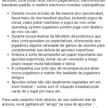
Mostbet, você pode fazer vários pagamentos, transferências
bancárias padrão, e-wallets electronic moedas criptográficas.
Durante nossa revisão de Na maioria dos cassinosbet,
havia mais de one hundred opções, incluindo jogos de
mesa, video poker machines e jogos ao vivo onde
operating system jogadores podem jogar com dealers
ao vivo via cam.
Durante nossa análise da Mostbet, descobrimos que
eles correspondem às expectativas, oferecendo aos
jogadores alguma variedade de games de cassino para
complementar sua delicia de apostas esportivas.
Embora a sorte desempenhe um papel importante nas
apostas esportivas, tornar-se um vencedor a longo
prazo requer muita habilidade e tática.
A companhia usa todo tipo de recompensa pra atrair
novos jogadores e manter the lealdade de jogadores
antigos.
Apostas online não são atualmente reguladas em um
nível federal – some sort of situação estadual pode
variar de o lugar pro mais um.
Para cada cadastro feito através do seu website link de
acesso, você ganhará um “amigo” na casa de apostas –