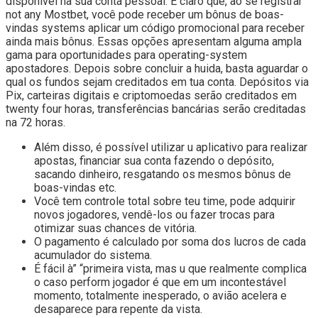
disponível na sua conta pessoal. É claro que, ao se registrar
not any Mostbet, você pode receber um bônus de boas-
vindas systems aplicar um código promocional para receber
ainda mais bônus. Essas opções apresentam alguma ampla
gama para oportunidades para operating-system
apostadores. Depois sobre concluir a huida, basta aguardar o
qual os fundos sejam creditados em tua conta. Depósitos via
Pix, carteiras digitais e criptomoedas serão creditados em
twenty four horas, transferências bancárias serão creditadas
na 72 horas.
Além disso, é possível utilizar u aplicativo para realizar
apostas, financiar sua conta fazendo o depósito,
sacando dinheiro, resgatando os mesmos bônus de
boas-vindas etc.
Você tem controle total sobre teu time, pode adquirir
novos jogadores, vendê-los ou fazer trocas para
otimizar suas chances de vitória.
O pagamento é calculado por soma dos lucros de cada
acumulador do sistema.
É fácil à” “primeira vista, mas u que realmente complica
o caso perform jogador é que em um incontestável
momento, totalmente inesperado, o avião acelera e
desaparece para repente da vista.