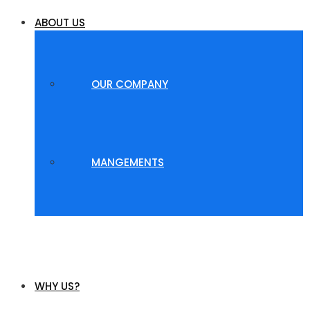
ABOUT US
OUR COMPANY
MANGEMENTS
WHY US?