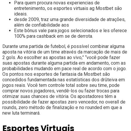
Para quem procura novas experiencias de
entretenimento, os esportes virtuais ag Mostbet são
ideais.
desde 2009, traz uma grande diversidade de atrações,
além de confiabilidade aos
Este bônus vale para jogos selecionados e les oferece
100% para cashback em se de derrota.
Durante uma partida de futebol, é possível combinar alguma
aposta na vitória de um time através da marcação de mais de
2 gols. Ao escolher as apostas ao vivo,” “você pode fazer
suas apostas durante alguma partida em andamento, com as
probabilidades mudando em pace real de acordo com o jogo.
Os pontos nos esportes de fantasia da Mostbet são
concedidos fundamentada nas estatísticas dos drūteiva em
jogos reais. Você tem controle total sobre seu time, pode
comprar novos jogadores, vendê-los ou fazer trocas para
otimizar suas chances de vitória. Os apostadores têm a
possibilidade de fazer apostas zero vencedor, no overall de
rounds, zero método de finalização e no rounded em que a
new luta terminará.
Esportes Virtuais