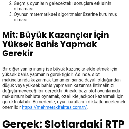
Geçmiş oyunların gelecekteki sonuçlara etkisinin
olmaması.
Oyunun matematiksel algoritmalar üzerine kurulmuş
olması.
Mit: Büyük Kazançlar İçin
Yüksek Bahis Yapmak
Gerekir
Bir diğer yanlış inanış ise büyük kazançlar elde etmek için
yüksek bahis yapmanın gerektiğidir. Aslında, slot
makinalarında kazanmak tamamen şansa dayalı olduğundan,
düşük veya yüksek bahis yapmanın kazanma ihtimalinizi
değiştirmeyeceği bir gerçektir. Ancak, bazı slot oyunlarında
maksimum bahiste oynamak, özellikle jackpot kazanmak için
gerekli olabilir. Bu nedenle, oyun kurallarını dikkatle incelemek
önemlidir
https://mehmetakifaktas.com.tr/
.
Gerçek: Slotlardaki RTP