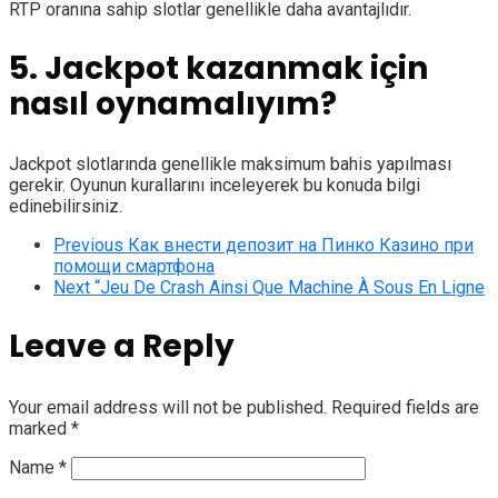
RTP oranına sahip slotlar genellikle daha avantajlıdır.
5. Jackpot kazanmak için
nasıl oynamalıyım?
Jackpot slotlarında genellikle maksimum bahis yapılması
gerekir. Oyunun kurallarını inceleyerek bu konuda bilgi
edinebilirsiniz.
Previous
Как внести депозит на Пинко Казино при
помощи смартфона
Next
“Jeu De Crash Ainsi Que Machine À Sous En Ligne
Leave a Reply
Your email address will not be published.
Required fields are
marked
*
Name
*