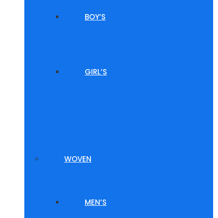
BOY’S
GIRL’S
WOVEN
MEN’S