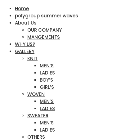
Home
polygroup summer waves
About Us
OUR COMPANY
MANGEMENTS
WHY US?
GALLERY
KNIT
MEN’S
LADIES
BOY’S
GIRL’S
WOVEN
MEN’S
LADIES
SWEATER
MEN’S
LADIES
OTHERS