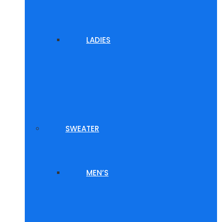
LADIES
SWEATER
MEN’S