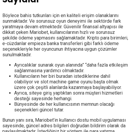
Böylece bahis tutkunları için en kaliteli erişim olanaklarını
sunmaktadır. Ve sorunsuz oyun deneyimi ile sektörde fark
yaratmaya devam etmektedir. Güvenilir finansal altyapısı ile
dikkat çeken Mariobet, kullanıcılarının hızlı ve sorunsuz
şekilde ödeme yapmasını sağlamaktadır. Kripto para birimleri,
e-cüzdanlar empieza banka transferleri gibi farklı ödeme
seçenekleriyle her oyuncunun ihtiyacına uygun çözümler
sunulmaktadır.
Ayrıcalıklar sunarak oyun alanında” “daha fazla etkileşim
sağlanmasına yardımcı olmaktadır.
Kullanıcıların her biri buradan istediklerine dahil
olabiliyor ve slot machine game oyunu başta olmak
üzere çok çeşitli alanlarda kazanmaya başlayabiliyor.
Ayrıca, siteye giriş yaptıktan sonra müşteri hizmetleri
desteği sayesinde herhangi.
Bünyesinde de her kullanıcısının memnun olacağı
seçenekleri güncel tutar.
Bunun yanı sıra, Mariobet’in kullanıcı dostu mobil uygulaması
sayesinde, güncel adres bilgileri doğrudan bildirim olarak da
paylaşılmaktadır. İstediğiniz bir yöntem ile para yatırma