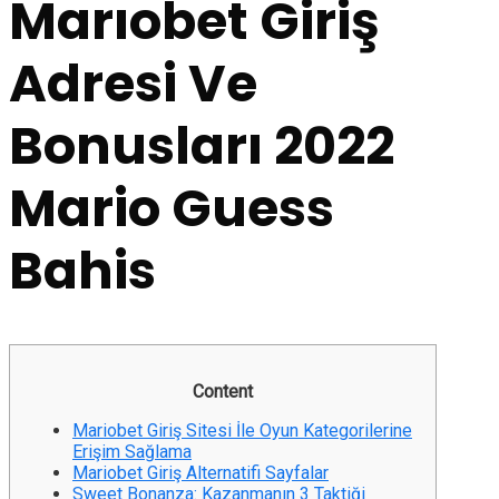
Marıobet Giriş
Adresi Ve
Bonusları 2022
Mario Guess
Bahis
Content
Mariobet Giriş Sitesi İle Oyun Kategorilerine
Erişim Sağlama
Mariobet Giriş Alternatifi Sayfalar
Sweet Bonanza: Kazanmanın 3 Taktiği