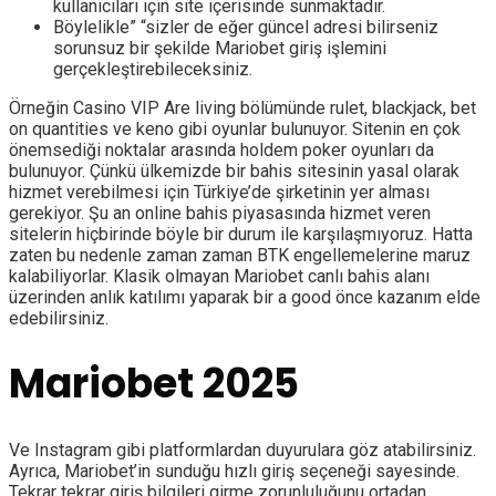
kullanıcıları için site içerisinde sunmaktadır.
Böylelikle” “sizler de eğer güncel adresi bilirseniz
sorunsuz bir şekilde Mariobet giriş işlemini
gerçekleştirebileceksiniz.
Örneğin Casino VIP Are living bölümünde rulet, blackjack, bet
on quantities ve keno gibi oyunlar bulunuyor. Sitenin en çok
önemsediği noktalar arasında holdem poker oyunları da
bulunuyor. Çünkü ülkemizde bir bahis sitesinin yasal olarak
hizmet verebilmesi için Türkiye’de şirketinin yer alması
gerekiyor. Şu an online bahis piyasasında hizmet veren
sitelerin hiçbirinde böyle bir durum ile karşılaşmıyoruz. Hatta
zaten bu nedenle zaman zaman BTK engellemelerine maruz
kalabiliyorlar. Klasik olmayan Mariobet canlı bahis alanı
üzerinden anlık katılımı yaparak bir a good önce kazanım elde
edebilirsiniz.
Mariobet 2025
Ve Instagram gibi platformlardan duyurulara göz atabilirsiniz.
Ayrıca, Mariobet’in sunduğu hızlı giriş seçeneği sayesinde.
Tekrar tekrar giriş bilgileri girme zorunluluğunu ortadan