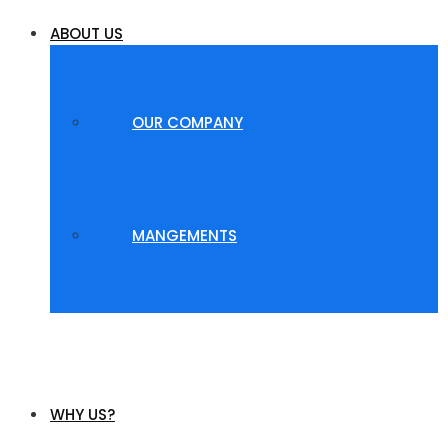
ABOUT US
OUR COMPANY
MANGEMENTS
WHY US?