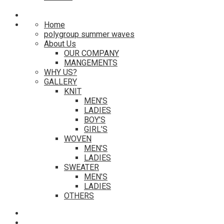
Home
polygroup summer waves
About Us
OUR COMPANY
MANGEMENTS
WHY US?
GALLERY
KNIT
MEN’S
LADIES
BOY’S
GIRL’S
WOVEN
MEN’S
LADIES
SWEATER
MEN’S
LADIES
OTHERS