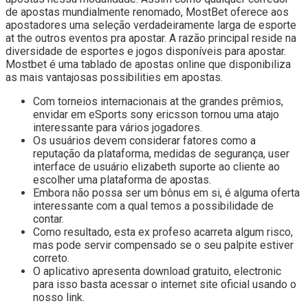
de apostas mundialmente renomado, MostBet oferece aos
apostadores uma seleção verdadeiramente larga de esporte
at the outros eventos pra apostar. A razão principal reside na
diversidade de esportes e jogos disponíveis para apostar.
Mostbet é uma tablado de apostas online que disponibiliza
as mais vantajosas possibilities em apostas.
Com torneios internacionais at the grandes prêmios,
envidar em eSports sony ericsson tornou uma atajo
interessante para vários jogadores.
Os usuários devem considerar fatores como a
reputação da plataforma, medidas de segurança, user
interface de usuário elizabeth suporte ao cliente ao
escolher uma plataforma de apostas.
Embora não possa ser um bônus em si, é alguma oferta
interessante com a qual temos a possibilidade de
contar.
Como resultado, esta ex profeso acarreta algum risco,
mas pode servir compensado se o seu palpite estiver
correto.
O aplicativo apresenta download gratuito, electronic
para isso basta acessar o internet site oficial usando o
nosso link.