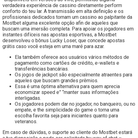
verdadeira experiência de cassino diretamente perform
conforto do teu lar. A transmissão em alta definição e os
profissionais dedicados tornam um cassino ao palpitante da
Mostbet alguma excelente opção afin de aqueles que
buscam uma imersão completa. Para apoiar os jogadores em
instantes difíceis nas apostas esportivas, a Mostbet
desenvolveu o bônus Lucky Loser, que concede apostas
grátis caso você esteja em uma maré para azar.
Ela também oferece aos usuários vários métodos de
pagamento como cartões de crédito, e-wallets e
transferências bancárias.
Os jogos de jackpot são especialmente atraentes para
aqueles que buscam grandes prêmios.
Essa é uma óptima alternativa para quem aprecia
economizar speed e” “manter suas informações
interligadas.
Os jogadores podem dar no jogador, no banqueiro, ou no
empate, e the simplicidade do game o torna uma
escolha favorita seja para iniciantes quanto para
veteranos.
Em caso de dúvidas, o suporte ao cliente do Mostbet estará