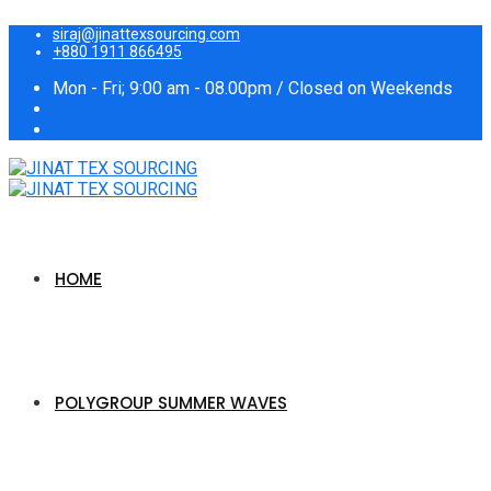
siraj@jinattexsourcing.com
+880 1911 866495
Mon - Fri; 9:00 am - 08.00pm / Closed on Weekends
HOME
POLYGROUP SUMMER WAVES