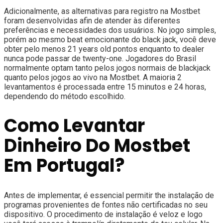
Adicionalmente, as alternativas para registro na Mostbet
foram desenvolvidas afin de atender às diferentes
preferências e necessidades dos usuários. No jogo simples,
porém ao mesmo beat emocionante do black jack, você deve
obter pelo menos 21 years old pontos enquanto to dealer
nunca pode passar de twenty-one. Jogadores do Brasil
normalmente optam tanto pelos jogos normais de blackjack
quanto pelos jogos ao vivo na Mostbet. A maioria 2
levantamentos é processada entre 15 minutos e 24 horas,
dependendo do método escolhido.
Como Levantar
Dinheiro Do Mostbet
Em Portugal?
Antes de implementar, é essencial permitir the instalação de
programas provenientes de fontes não certificadas no seu
dispositivo. O procedimento de instalação é veloz e logo