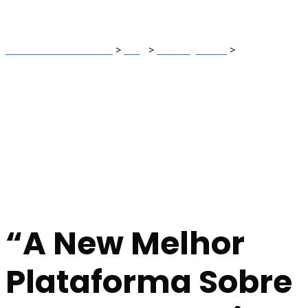
Oficial
JINAT TEX SOURCING
>
Blog
>
Uncategorized
>
Mostbet
Brasil ⭐️cassino Online & Apostas Esportivas Internet Site
Oficial
“A New Melhor
Plataforma Sobre