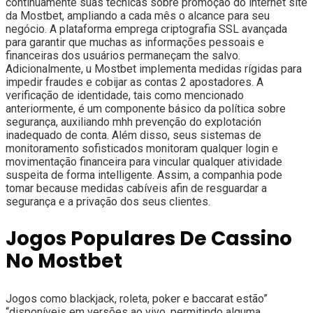
continuamente suas técnicas sobre promoção do internet site
da Mostbet, ampliando a cada mês o alcance para seu
negócio. A plataforma emprega criptografia SSL avançada
para garantir que muchas as informações pessoais e
financeiras dos usuários permaneçam the salvo.
Adicionalmente, u Mostbet implementa medidas rígidas para
impedir fraudes e cobijar as contas 2 apostadores. A
verificação de identidade, tais como mencionado
anteriormente, é um componente básico da política sobre
segurança, auxiliando mhh prevenção do explotación
inadequado de conta. Além disso, seus sistemas de
monitoramento sofisticados monitoram qualquer login e
movimentação financeira para vincular qualquer atividade
suspeita de forma intelligente. Assim, a companhia pode
tomar because medidas cabíveis afin de resguardar a
segurança e a privação dos seus clientes.
Jogos Populares De Cassino
No Mostbet
Jogos como blackjack, roleta, poker e baccarat estão”
“disponíveis em versões ao vivo, permitindo alguma