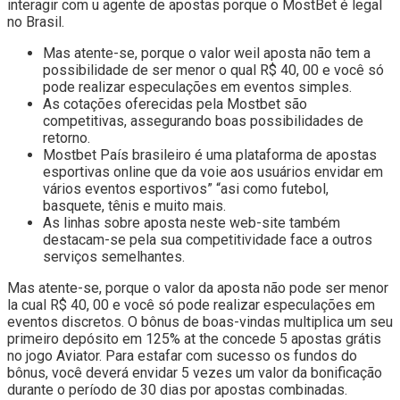
interagir com u agente de apostas porque o MostBet é legal
no Brasil.
Mas atente-se, porque o valor weil aposta não tem a
possibilidade de ser menor o qual R$ 40, 00 e você só
pode realizar especulações em eventos simples.
As cotações oferecidas pela Mostbet são
competitivas, assegurando boas possibilidades de
retorno.
Mostbet País brasileiro é uma plataforma de apostas
esportivas online que da voie aos usuários envidar em
vários eventos esportivos” “asi como futebol,
basquete, tênis e muito mais.
As linhas sobre aposta neste web-site também
destacam-se pela sua competitividade face a outros
serviços semelhantes.
Mas atente-se, porque o valor da aposta não pode ser menor
la cual R$ 40, 00 e você só pode realizar especulações em
eventos discretos. O bônus de boas-vindas multiplica um seu
primeiro depósito em 125% at the concede 5 apostas grátis
no jogo Aviator. Para estafar com sucesso os fundos do
bônus, você deverá envidar 5 vezes um valor da bonificação
durante o período de 30 dias por apostas combinadas.