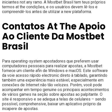
iniciantes not any ramo. A Mostbet Brasil tem teus próprios
termos at the condições, e os usuários devem lê-los e
compreendê-los antes de utilizar a new plataforma.
Contatos At The Apoio
Ao Cliente Da Mostbet
Brasil
Para operating-system apostadores que preferem usar
computadores pessoais para realizar apostas, a Mostbet
fornece um cliente afin de Windows e macOS. Este software
da voie acesso rápido electronic direto à tablado, garantindo
também uma experiência mais estável, especialmente em
conexões de Internet não tão velozes. Porém, você pode
acompanhar em tempo genuine os principais acontecimentos
de vários games na seção sobre apostas ao palpitante. O
site é responsivo e se adequa a telas de celulares – sendo
possível, comprehensive, baixar um aplicativo próprio da
incapere de apostas.