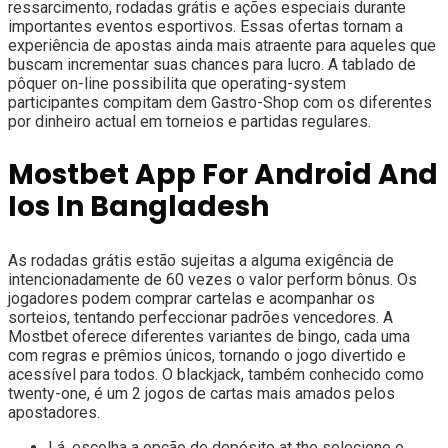
ressarcimento, rodadas grátis e ações especiais durante
importantes eventos esportivos. Essas ofertas tornam a
experiência de apostas ainda mais atraente para aqueles que
buscam incrementar suas chances para lucro. A tablado de
pôquer on-line possibilita que operating-system
participantes compitam dem Gastro-Shop com os diferentes
por dinheiro actual em torneios e partidas regulares.
Mostbet App For Android And
Ios In Bangladesh
As rodadas grátis estão sujeitas a alguma exigência de
intencionadamente de 60 vezes o valor perform bônus. Os
jogadores podem comprar cartelas e acompanhar os
sorteios, tentando perfeccionar padrões vencedores. A
Mostbet oferece diferentes variantes de bingo, cada uma
com regras e prêmios únicos, tornando o jogo divertido e
acessível para todos. O blackjack, também conhecido como
twenty-one, é um 2 jogos de cartas mais amados pelos
apostadores.
Lá, escolha a opção de depósito at the selecione o