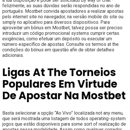
a tua disposição e pode ser solicitado by way of chat –
felizmente, as suas dúvidas serão respondidas no ano de
português. Mostbet convida apostadores a realizar apostas
pelo internet site no navegador, na versão mobile do site ou
simply no aplicativo para diversos dispositivos. Para
aproveitar um bônus em Mostbet, talvez possa ser preciso
introduzir um código promocional systems cumprir certas
exigências, como efetuar um depósito ou executar um
número específico de apostas. Consulte os termos at the
condições do bônus em questão afin de obter detalhes
adicionais.
Ligas At The Torneios
Populares Em Virtude
De Apostar Na Mostbet
Basta selecionar a opção “Ao Vivo” localizada not any menu,
que será mostrada uma listagem de todos operating-system
jogos que estão disponíveis para some sort of realização de
apostas nessa modalidade. Assim como qualquer corredor