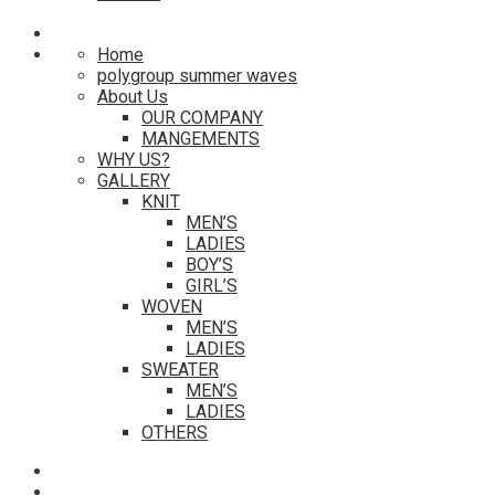
Home
polygroup summer waves
About Us
OUR COMPANY
MANGEMENTS
WHY US?
GALLERY
KNIT
MEN’S
LADIES
BOY’S
GIRL’S
WOVEN
MEN’S
LADIES
SWEATER
MEN’S
LADIES
OTHERS