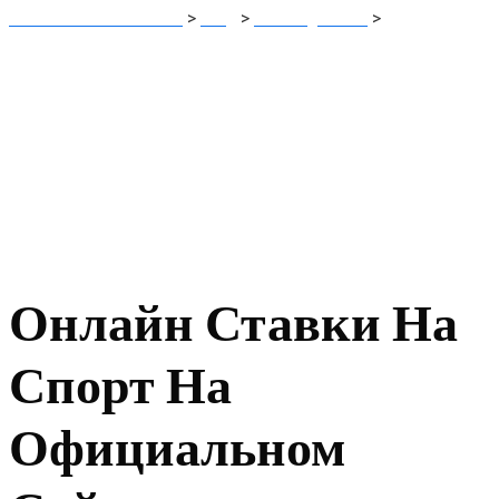
JINAT TEX SOURCING
>
Blog
>
Uncategorized
>
Букмекерские Конторы менаджеру Ставками На Покер,
Список Бк с Покером
Онлайн Ставки На
Спорт На
Официальном