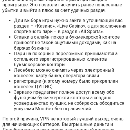
проигрыше. Это позволит искупить ранее понесенные
убытки и выйти а плюс за счет удачных раздач.
Дли выбора игры нужно зайти в уточняющий вас
раздел – «Казино», «Live Casino», а для заключения
спортивного пари – в раздел «All Sports».
Ставки а онлайн-покер в букмекерской конторе
приносят не такой ощутимый доходами, как на
биржах бэкинга.
Пари на покерные переломные принимаются а
остального зарегистрированных клиентов
букмекерской конторы.
Леонбетс можно снимать через электронный
кошелек, карту банка, оператора связи.
регистрации (к этому номеру было прикреплен
кошелек ЦУПИС).
Зеркало предлагает полное доступ всему обо
функциям букмекерской конторы а создано
усовершенство лучших, не собираюсь обходиться
услугами Мостбет без ограничений.
По этой причина, VPN не который лучший выход, очень
для начинающих беттеров. Выигрышные деньги и
Леонбетс можно снят через электронный кошелек,