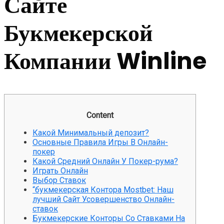
Сайте
Букмекерской
Компании Winline
Content
Какой Минимальный депозит?
Основные Правила Игры В Онлайн-
покер
Какой Средний Онлайн У Покер-рума?
Играть Онлайн
Выбор Ставок
“букмекерская Контора Mostbet: Наш
лучший Сайт Усовершенство Онлайн-
ставок
Букмекерские Конторы Со Ставками На