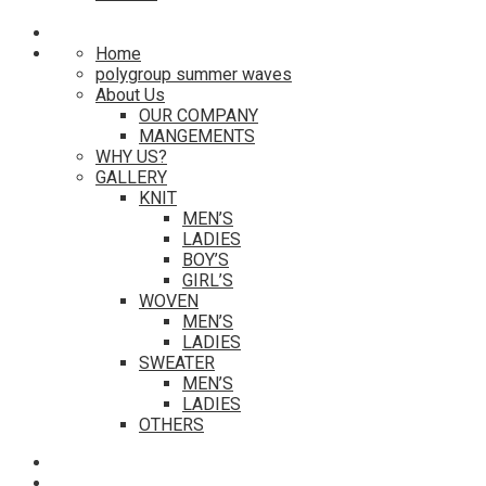
Home
polygroup summer waves
About Us
OUR COMPANY
MANGEMENTS
WHY US?
GALLERY
KNIT
MEN’S
LADIES
BOY’S
GIRL’S
WOVEN
MEN’S
LADIES
SWEATER
MEN’S
LADIES
OTHERS