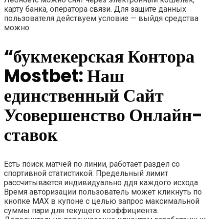
карту банка, оператора связи. Для защите данных
пользователя действуем условие — выйдя средства
можно
“букмекерская Контора
Mostbet: Наш
единственный Сайт
Усовершенство Онлайн-
ставок
Есть поиск матчей по линии, работает раздел со
спортивной статистикой. Предельный лимит
рассчитывается индивидуально ддя каждого исхода.
Время авторизации пользователь может кликнуть по
кнопке MAX в купоне с целью запрос максимальной
суммы пари для текущего коэффициента.