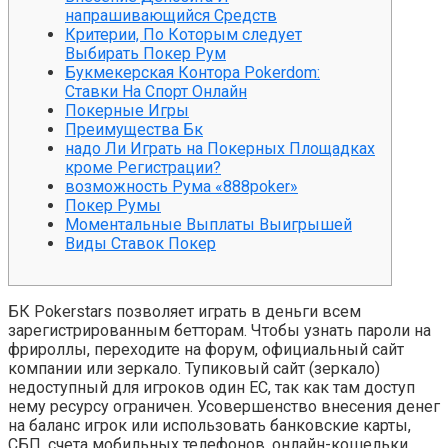
напрашивающийся Средств
Критерии, По Которым следует
Выбирать Покер Рум
Букмекерская Контора Pokerdom:
Ставки На Спорт Онлайн
Покерные Игры
Преимущества Бк
надо Ли Играть на Покерных Площадках
кроме Регистрации?
возможность Рума «888poker»
Покер Румы
Моментальные Выплаты Выигрышей
Виды Ставок Покер
БК Pokerstars позволяет играть в деньги всем
зарегистрированным бетторам. Чтобы узнать пароли на
фрироллы, переходите на форум, официальный сайт
компании или зеркало. Тупиковый сайт (зеркало)
недоступный для игроков один ЕС, так как там доступ
нему ресурсу ограничен. Усовершенство внесения денег
на баланс игрок или использовать банковские карты,
СБП, счета мобильных телефонов, онлайн-кошельки,