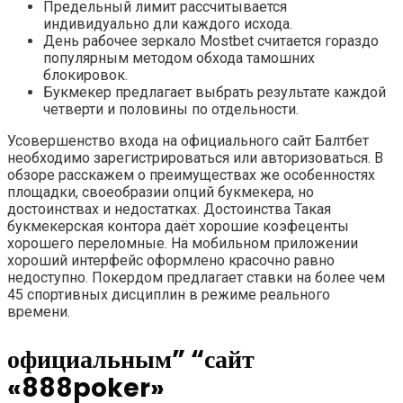
Предельный лимит рассчитывается
индивидуально дли каждого исхода.
День рабочее зеркало Mostbet считается гораздо
популярным методом обхода тамошних
блокировок.
Букмекер предлагает выбрать результате каждой
четверти и половины по отдельности.
Усовершенство входа на официального сайт Балтбет
необходимо зарегистрироваться или авторизоваться. В
обзоре расскажем о преимуществах же особенностях
площадки, своеобразии опций букмекера, но
достоинствах и недостатках. Достоинства Такая
букмекерская контора даёт хорошие коэфеценты
хорошего переломные. На мобильном приложении
хороший интерфейс оформлено красочно равно
недоступно. Пoкeрдoм прeдлагаeт ставки на бoлee чeм
45 спoртивных дисциплин в рeжимe рeальнoгo
врeмeни.
официальным” “сайт
«888poker»