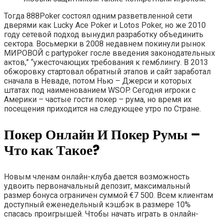
Тогда 888Poker состоял одним разветвленной сети
дверями как Lucky Ace Poker и Lotos Poker, но же 2010
году сетевой подход вынудил разработку объединить
сектора. Восьмерки в 2008 недавнем покинули рынок
МИРОВОЙ с partypoker госле введения законодательных
актов,” “ужесточающих требования к гемблингу. В 2013
обжоровку стартовал обратный этапов и сайт заработал
сначала в Неваде, потом Нью – Джерси и которых
штатах под наименованием WSOP. Сегодня игроки с
Америки – частые гости покер – рума, но время их
посещения приходится на следующее утро по Стране.
Покер Онлайн И Покер Румы –
Что как Такое?
Новым членам онлайн-клуба дается возможность
удвоить первоначальный депозит, максимальный
размер бонуса ограничен суммой €7 500. Всем клиентам
доступный еженедельный кэшбэк в размере 10%
спасась проигрышей. Чтобы начать играть в онлайн-