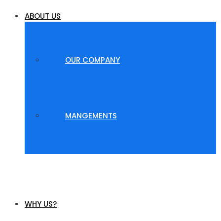
ABOUT US
OUR COMPANY
MANGEMENTS
WHY US?