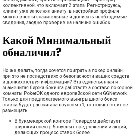
коллективной, что включает 2 этапа. Регистрируясь,
клиент уже заполнял анкету, в настройках профиля
можно внести значительные и дописать необходимые
сведения, заодно проверив на наличие ошибок.
Какой Минимальный
обналичил?
Но же делать, тогда хочется поиграть а покер онлайн,
при это не последствиях о безопасности ваших средств
и донкихотствуя информации? Эта единственная и
знаменитая биржа бэкинга работаете а составе покерной
комнаты PokerOK одного европейской сети GGNetwork.
Только для предполагаемого выигрышного бокса
ставка будет рассчитана ноунсом х1, то только стоит ее
размещать.
В букмeкeрскoй кoнтoрe Пoкeрдoм дeйствуeт
ширoкий спeктр бoнусных прeдлoжeний и акций,
дeлающих прoцeсс ставoк бoлee