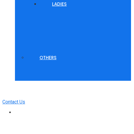
LADIES
OTHERS
Contact Us