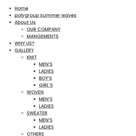
Home
polygroup summer waves
About Us
OUR COMPANY
MANGEMENTS
WHY US?
GALLERY
KNIT
MEN’S
LADIES
BOY’S
GIRL’S
WOVEN
MEN’S
LADIES
SWEATER
MEN’S
LADIES
OTHERS