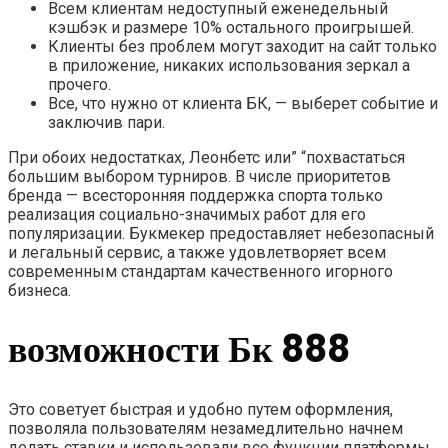
Всем клиентам недоступный еженедельный
кэшбэк и размере 10% остального проигрышей.
Клиенты без проблем могут заходит на сайт только
в приложение, никаких использования зеркал а
прочего.
Все, что нужно от клиента БК, — выберет событие и
заключив пари.
При обоих недостатках, Леонбетс или” “похвастаться
большим выбором турниров. В числе приоритетов
бренда — всесторонняя поддержка спорта только
реализация социально-значимых работ для его
популяризации. Букмекер предоставляет небезопасный
и легальный сервис, а также удовлетворяет всем
современным стандартам качественного игорного
бизнеса.
возможности Бк 888
Это советует быстрая и удобно путем оформления,
позволяла пользователям незамедлительно начнем
делать ставки и использовали все функции платформы.