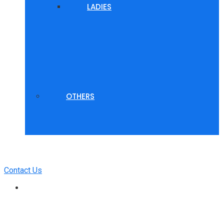
LADIES
OTHERS
Contact Us