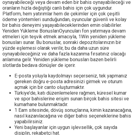
oynayabileceği veya devam eden bir bahis oynayabileceği ve
oranların hızla değiştiği canlı bahis için çok uygundur.
Platform, hem yatırımlar hem de çekimler için çok çeşitli
ödeme yöntemleri sunduğundan, oyuncular güvenli ve kolay
bir bahis deneyimi yaşayabileceklerinden emin olabilirler.
Yeniden Yükleme BonuslarıOyuncuları fon yatırmaya devam
etmeleri için teşvik etmek amacıyla, 1Win yeniden yükleme
bonusları sunar. Bu bonuslar, sonraki depozitolarınızın bir
yüzde eşlemesi olarak verilir, bu da daha uzun süre
oynayabileceğiniz ve daha fazla kazanma fırsatınız olacağı
anlamına gelir. Yeniden yükleme bonusları bazen belirli
slotlarda bedava dönüşler de içerir.
E-posta yoluyla kaydolmayı seçerseniz, tek yapmanız
gereken doğru e-posta adresinizi girmek ve oturum
açmak için bir canto oluşturmaktır.
Türkiye’de, katı düzenlemelere rağmen, küresel kumar
ve spor bahislerine erişim sunan birçok bahis sitesi ve
kumarhane bulunmaktadır.
1 Earn sitesinde, dövüş sonuçlarına, kimin kazanacağına,
nasıl kazanılacağına ve diğer bahis seçeneklerine bahis
yapabilirsiniz.
Yeni başlayanlar için uygun işlevsellik, çok sayıda
disiplin, rekabetçi hat.