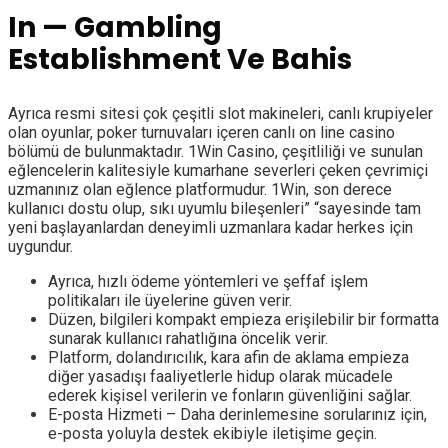
In — Gambling
Establishment Ve Bahis
Ayrıca resmi sitesi çok çeşitli slot makineleri, canlı krupiyeler
olan oyunlar, poker turnuvaları içeren canlı on line casino
bölümü de bulunmaktadır. 1Win Casino, çeşitliliği ve sunulan
eğlencelerin kalitesiyle kumarhane severleri çeken çevrimiçi
uzmanınız olan eğlence platformudur. 1Win, son derece
kullanıcı dostu olup, sıkı uyumlu bileşenleri” “sayesinde tam
yeni başlayanlardan deneyimli uzmanlara kadar herkes için
uygundur.
Ayrıca, hızlı ödeme yöntemleri ve şeffaf işlem
politikaları ile üyelerine güven verir.
Düzen, bilgileri kompakt empieza erişilebilir bir formatta
sunarak kullanıcı rahatlığına öncelik verir.
Platform, dolandırıcılık, kara afin de aklama empieza
diğer yasadışı faaliyetlerle hidup olarak mücadele
ederek kişisel verilerin ve fonların güvenliğini sağlar.
E-posta Hizmeti – Daha derinlemesine sorularınız için,
e-posta yoluyla destek ekibiyle iletişime geçin.