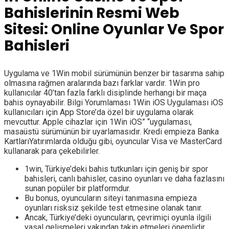
Bahislerinin Resmi Web
Sitesi: Online Oyunlar Ve Spor
Bahisleri
Uygulama ve 1Win mobil sürümünün benzer bir tasarıma sahip
olmasına rağmen aralarında bazı farklar vardır. 1Win pro
kullanıcılar 40’tan fazla farklı disiplinde herhangi bir maça
bahis oynayabilir. Bilgi Yorumlaması 1Win iOS Uygulaması iOS
kullanıcıları için App Store’da özel bir uygulama olarak
mevcuttur. Apple cihazlar için 1Win iOS” “uygulaması,
masaüstü sürümünün bir uyarlamasıdır. Kredi empieza Banka
KartlarıYatırımlarda olduğu gibi, oyuncular Visa ve MasterCard
kullanarak para çekebilirler.
1win, Türkiye’deki bahis tutkunları için geniş bir spor
bahisleri, canlı bahisler, casino oyunları ve daha fazlasını
sunan popüler bir platformdur.
Bu bonus, oyuncuların siteyi tanımasına empieza
oyunları risksiz şekilde test etmesine olanak tanır.
Ancak, Türkiye’deki oyuncuların, çevrimiçi oyunla ilgili
yasal gelişmeleri yakından takip etmeleri önemlidir.