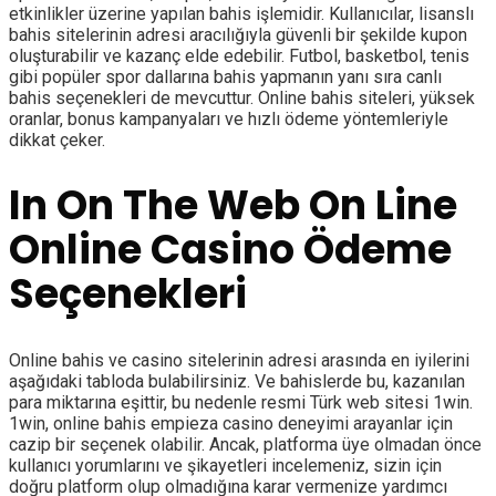
etkinlikler üzerine yapılan bahis işlemidir. Kullanıcılar, lisanslı
bahis sitelerinin adresi aracılığıyla güvenli bir şekilde kupon
oluşturabilir ve kazanç elde edebilir. Futbol, basketbol, tenis
gibi popüler spor dallarına bahis yapmanın yanı sıra canlı
bahis seçenekleri de mevcuttur. Online bahis siteleri, yüksek
oranlar, bonus kampanyaları ve hızlı ödeme yöntemleriyle
dikkat çeker.
In On The Web On Line
Online Casino Ödeme
Seçenekleri
Online bahis ve casino sitelerinin adresi arasında en iyilerini
aşağıdaki tabloda bulabilirsiniz. Ve bahislerde bu, kazanılan
para miktarına eşittir, bu nedenle resmi Türk web sitesi 1win.
1win, online bahis empieza casino deneyimi arayanlar için
cazip bir seçenek olabilir. Ancak, platforma üye olmadan önce
kullanıcı yorumlarını ve şikayetleri incelemeniz, sizin için
doğru platform olup olmadığına karar vermenize yardımcı