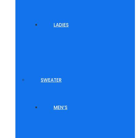
LADIES
SWEATER
MEN’S