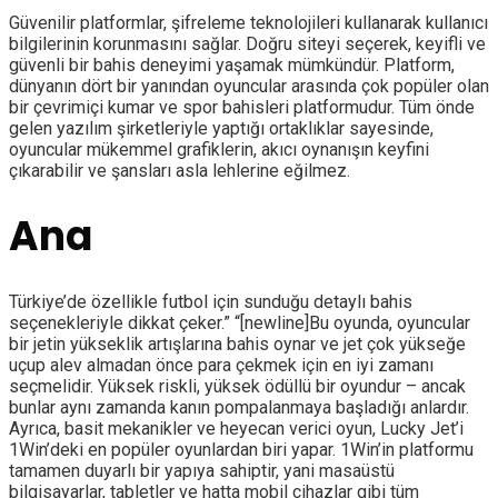
Güvenilir platformlar, şifreleme teknolojileri kullanarak kullanıcı
bilgilerinin korunmasını sağlar. Doğru siteyi seçerek, keyifli ve
güvenli bir bahis deneyimi yaşamak mümkündür. Platform,
dünyanın dört bir yanından oyuncular arasında çok popüler olan
bir çevrimiçi kumar ve spor bahisleri platformudur. Tüm önde
gelen yazılım şirketleriyle yaptığı ortaklıklar sayesinde,
oyuncular mükemmel grafiklerin, akıcı oynanışın keyfini
çıkarabilir ve şansları asla lehlerine eğilmez.
Ana
Türkiye’de özellikle futbol için sunduğu detaylı bahis
seçenekleriyle dikkat çeker.” “[newline]Bu oyunda, oyuncular
bir jetin yükseklik artışlarına bahis oynar ve jet çok yükseğe
uçup alev almadan önce para çekmek için en iyi zamanı
seçmelidir. Yüksek riskli, yüksek ödüllü bir oyundur – ancak
bunlar aynı zamanda kanın pompalanmaya başladığı anlardır.
Ayrıca, basit mekanikler ve heyecan verici oyun, Lucky Jet’i
1Win’deki en popüler oyunlardan biri yapar. 1Win’in platformu
tamamen duyarlı bir yapıya sahiptir, yani masaüstü
bilgisayarlar, tabletler ve hatta mobil cihazlar gibi tüm