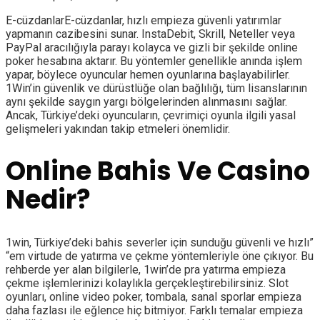
E-cüzdanlarE-cüzdanlar, hızlı empieza güvenli yatırımlar
yapmanın cazibesini sunar. InstaDebit, Skrill, Neteller veya
PayPal aracılığıyla parayı kolayca ve gizli bir şekilde online
poker hesabına aktarır. Bu yöntemler genellikle anında işlem
yapar, böylece oyuncular hemen oyunlarına başlayabilirler.
1Win’in güvenlik ve dürüstlüğe olan bağlılığı, tüm lisanslarının
aynı şekilde saygın yargı bölgelerinden alınmasını sağlar.
Ancak, Türkiye’deki oyuncuların, çevrimiçi oyunla ilgili yasal
gelişmeleri yakından takip etmeleri önemlidir.
Online Bahis Ve Casino
Nedir?
1win, Türkiye’deki bahis severler için sunduğu güvenli ve hızlı”
“em virtude de yatırma ve çekme yöntemleriyle öne çıkıyor. Bu
rehberde yer alan bilgilerle, 1win’de pra yatırma empieza
çekme işlemlerinizi kolaylıkla gerçekleştirebilirsiniz. Slot
oyunları, online video poker, tombala, sanal sporlar empieza
daha fazlası ile eğlence hiç bitmiyor. Farklı temalar empieza