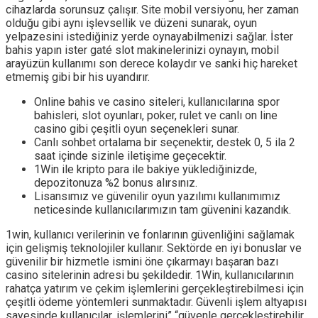
cihazlarda sorunsuz çalışır. Site mobil versiyonu, her zaman
olduğu gibi aynı işlevsellik ve düzeni sunarak, oyun
yelpazesini istediğiniz yerde oynayabilmenizi sağlar. İster
bahis yapın ister gaté slot makinelerinizi oynayın, mobil
arayüzün kullanımı son derece kolaydır ve sanki hiç hareket
etmemiş gibi bir his uyandırır.
Online bahis ve casino siteleri, kullanıcılarına spor
bahisleri, slot oyunları, poker, rulet ve canlı on line
casino gibi çeşitli oyun seçenekleri sunar.
Canlı sohbet ortalama bir seçenektir, destek 0, 5 ila 2
saat içinde sizinle iletişime geçecektir.
1Win ile kripto para ile bakiye yüklediğinizde,
depozitonuza %2 bonus alırsınız.
Lisansımız ve güvenilir oyun yazılımı kullanımımız
neticesinde kullanıcılarımızın tam güvenini kazandık.
1win, kullanıcı verilerinin ve fonlarının güvenliğini sağlamak
için gelişmiş teknolojiler kullanır. Sektörde en iyi bonuslar ve
güvenilir bir hizmetle ismini öne çıkarmayı başaran bazı
casino sitelerinin adresi bu şekildedir. 1Win, kullanıcılarının
rahatça yatırım ve çekim işlemlerini gerçekleştirebilmesi için
çeşitli ödeme yöntemleri sunmaktadır. Güvenli işlem altyapısı
sayesinde kullanıcılar, işlemlerini” “güvenle gerçekleştirebilir.