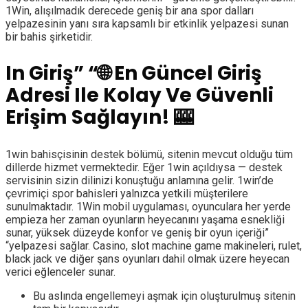
1Win, alışılmadık derecede geniş bir ana spor dalları
yelpazesinin yanı sıra kapsamlı bir etkinlik yelpazesi sunan
bir bahis şirketidir.
In Giriş” “🌐 En Güncel Giriş
Adresi Ile Kolay Ve Güvenli
Erişim Sağlayın! 🎰
1win bahisçisinin destek bölümü, sitenin mevcut olduğu tüm
dillerde hizmet vermektedir. Eğer 1win açıldıysa — destek
servisinin sizin dilinizi konuştuğu anlamına gelir. 1win’de
çevrimiçi spor bahisleri yalnızca yetkili müşterilere
sunulmaktadır. 1Win mobil uygulaması, oyunculara her yerde
empieza her zaman oyunların heyecanını yaşama esnekliği
sunar, yüksek düzeyde konfor ve geniş bir oyun içeriği”
“yelpazesi sağlar. Casino, slot machine game makineleri, rulet,
black jack ve diğer şans oyunları dahil olmak üzere heyecan
verici eğlenceler sunar.
Bu aslında engellemeyi aşmak için oluşturulmuş sitenin