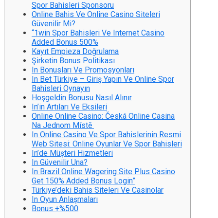
Spor Bahisleri Sponsoru
Online Bahis Ve Online Casino Siteleri
Güvenilir Mi?
“1win Spor Bahisleri Ve Internet Casino
Added Bonus 500%
Kayıt Empieza Doğrulama
Şirketin Bonus Politikası
In Bonusları Ve Promosyonları
In Bet Türkiye – Giriş Yapın Ve Online Spor
Bahisleri Oynayın
Hoşgeldin Bonusu Nasıl Alınır
In’in Artıları Ve Eksileri
Online Online Casino: Česká Online Casina
Na Jednom Místě ️
In Online Casino Ve Spor Bahislerinin Resmi
Web Sitesi: Online Oyunlar Ve Spor Bahisleri
In’de Müşteri Hizmetleri
In Güvenilir Una?
In Brazil Online Wagering Site Plus Casino
Get 150% Added Bonus Login”
Türkiye’deki Bahis Siteleri Ve Casinolar
In Oyun Anlaşmaları
Bonus +%500