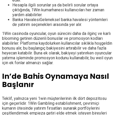
eder.
Hesapla ilgili sorunlar ya da belirli sorular ortaya
çıktığında, 1Win kumarhanesi kullanıcıları her zaman
yardım alabilirler.
Banka HavalesiGeleneksel banka havalesi yöntemleri
de yatırım seçenekleri arasında yer alır.
1Win casinoda oyuncular, oyun sürecini daha da ilginç ve karlı
blooming getiren düzenli bonuslar ve promosyon kodları
alabilirler. Platforma kaydolurken kullanıcılar sıklıkla hoşgeldin
bonusu alır, bu başlangıç bakiyesini artırabilir ve daha fazla
heyecan katabilir. Buna ek olarak, bakiyeyi yatırırken oyuncular
yatırma işleminde promosyon kodunu kullanabilir, bu weil oyun
için ek fonlar almanızı sağlar.
In’de Bahis Oynamaya Nasıl
Başlanır
Teklif, yalnızca yeni 1win müşterilerinin ilk dört depozitosu
için geçerlidir. 1Win Gambling establishment, çevrimiçi
kumarın ötesinde yatırım fırsatları sunarak portföylerini
çeşitlendirmek empieza getiri elde etmek isteyen bireyleri