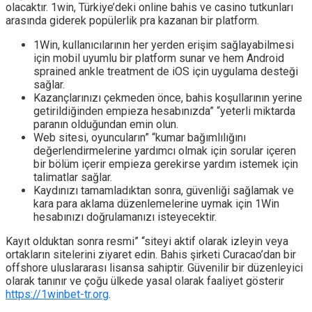
olacaktır. 1win, Türkiye’deki online bahis ve casino tutkunları
arasında giderek popülerlik pra kazanan bir platform.
1Win, kullanıcılarının her yerden erişim sağlayabilmesi
için mobil uyumlu bir platform sunar ve hem Android
sprained ankle treatment de iOS için uygulama desteği
sağlar.
Kazançlarınızı çekmeden önce, bahis koşullarının yerine
getirildiğinden empieza hesabınızda” “yeterli miktarda
paranın olduğundan emin olun.
Web sitesi, oyuncuların” “kumar bağımlılığını
değerlendirmelerine yardımcı olmak için sorular içeren
bir bölüm içerir empieza gerekirse yardım istemek için
talimatlar sağlar.
Kaydınızı tamamladıktan sonra, güvenliği sağlamak ve
kara para aklama düzenlemelerine uymak için 1Win
hesabınızı doğrulamanızı isteyecektir.
Kayıt olduktan sonra resmi” “siteyi aktif olarak izleyin veya
ortakların sitelerini ziyaret edin. Bahis şirketi Curacao’dan bir
offshore uluslararası lisansa sahiptir. Güvenilir bir düzenleyici
olarak tanınır ve çoğu ülkede yasal olarak faaliyet gösterir
https://1winbet-tr.org
.