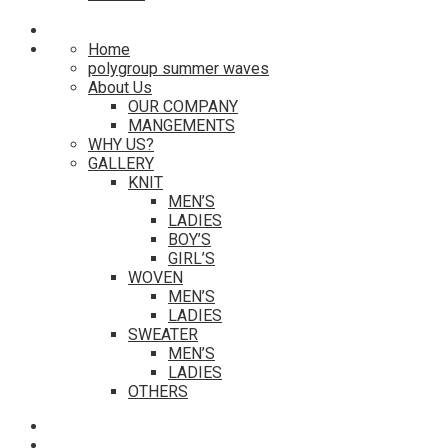
Home
polygroup summer waves
About Us
OUR COMPANY
MANGEMENTS
WHY US?
GALLERY
KNIT
MEN’S
LADIES
BOY’S
GIRL’S
WOVEN
MEN’S
LADIES
SWEATER
MEN’S
LADIES
OTHERS