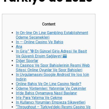
Content
In On-line On Line Gambling Establishment
Ödeme Seçenekleri
In — Online Casino Ve Bahis
Ana
In Giriş” “🌐 En Güncel Giriş Adresi Ile Basit
Ve Güvenli Erişim Sağlayın! 🎰
Diğer Sporlar
In Casinos Ve Spor Bahislerinin Resmi Web
Sitesi: Online Oyunlar Ve Spor Bahisleri
In Uygulamasını Google Android Ve Ios Için
Indirin
Online Bahis Ve On Line Casino Nedir?
Ödeme Yöntemleri: Yatırımlar Ve Çekimler
In’de Bahis Oynamaya Nasıl Başlanır
In’e Para Yatırma Ve Çekme
In Kullanıcı Yorumları Empieza Şikayetleri
“Throughout – Türkiye’deki Resmi Casino Ve