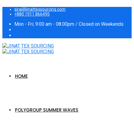
siraj@jinattexsourcing.com
+880 1911 866495
Mon - Fri; 9:00 am - 08.00pm / Closed on Weekends
HOME
POLYGROUP SUMMER WAVES