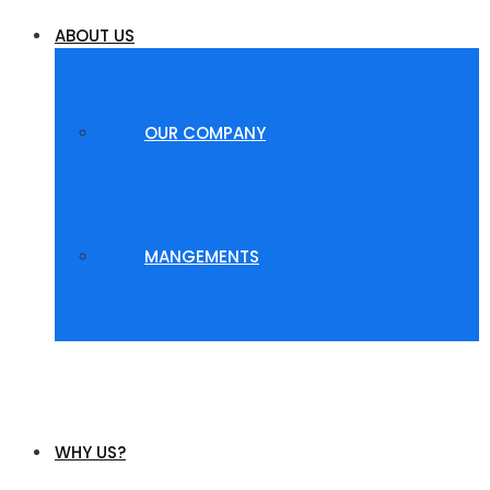
ABOUT US
OUR COMPANY
MANGEMENTS
WHY US?