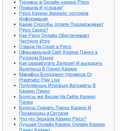
Турниры в Онлайн-казино Pinco
Правила И условия”
Pinco Казино Зеркало: состояла
Информация
Какие Способы оплате Поддерживает
Pinco Casino?
Как Pinco Онлайн Обеспечивает
Честную Игру
Ставки На Спорт а Pinco
Официальный Сайт Казино Пинко а
Русском Языке
Как разработать Депозит И выходить
Выигрыш В Пинко Казино
Марафон Блэкджек-турниров От
Pragmatic Play Live
Популярные Игровые Автоматы В
Казино Пинко
Бонусы же Акции На Сайте Казино
Пинко
Бонусы Скачать Пинко Казино И
Промокоды а Сегодня
Что что Зеркала Казино Pinco?
Лучшее Онлайн Казино Онлайн Казино
Пинко Казино