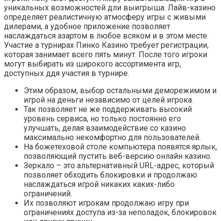
уникальных возможностей дли выигрыша. Лайв-казино
определяет реалистичную атмосферу игры с живыми
дилерами, а удобное приложение позволяет
наслаждаться азартом в любое всяком и в этом месте.
Участие а турнирах Пинко Казино требует регистрации,
которая занимает всего пять минут. После того игроки
могут выбирать из широкого ассортимента игр,
доступных ддя участия в турнире.
Этим образом, выбор остальными деморежимом и
игрой на деньги независимо от целей игрока.
Так позволяет не же поддерживать высокий
уровень сервиса, но только постоянно его
улучшать, делая взаимодействие со казино
максимально некомфортно для пользователей.
На божетеховой столе компьютера появятся ярлык,
позволяющий пустить веб-версию онлайн казино.
Зеркало – это альтернативный URL-адрес, который
позволяет обходить блокировки и продолжаю
наслаждаться игрой никаких каких-либо
ограничений.
Их позволяют игрокам продолжаю игру при
ограничениях доступа из-за неполадок, блокировок