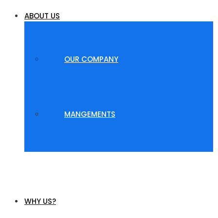
ABOUT US
OUR COMPANY
MANGEMENTS
WHY US?