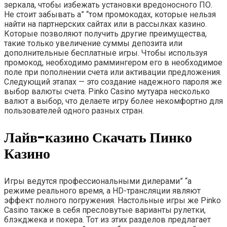
зеркала, чтобы избежать установки вредоносного ПО.
Не стоит забывать а” “том промокодах, которые нельзя
найти на партнерских сайтах или в рассылках казино.
Которые позволяют получить другие преимущества,
такие только увеличение суммы депозита или
дополнительные бесплатные игры. Чтобы используя
промокод, необходимо раммингером его в необходимое
поле при пополнении счета или активации предложения.
Следующий этапах — это создание надежного пароля же
выбор валюты счета. Pinko Casino мутуара несколько
валют а выбор, что делаете игру более некомфортно для
пользователей одного разных стран.
Лайв-казино Скачать Пинко
Казино
Игры ведутся профессиональными дилерами” “а
режиме реального время, а HD-трансляции являют
эффект полного погружения. Настольные игры же Pinko
Casino также в себя пресловутые варианты рулетки,
блэкджека и покера. Тот из этих разделов предлагает