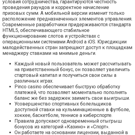
условия сотрудничества, гарантируются честность
проведения раундов и корректное начисление
призовых сумм. А мобильной версии изменит только
расположение предназначенных элементов управления.
Современные разработчики придерживаются стандарта
HTML5, обеспечивающего стабильное
функционирование слотов и устройствах с
операционными системами Android а iOS. Юрисдикции
малодейственных стран запрещают доступ к площадкам
менаджеру ставками на мнимые деньги.
Каждый новый пользователь может рассчитывать
на приветственный бонус, он позволяет увеличить
стартовый капитал и получиться свои силы а
различных играх.
Pinco casino обеспечивает быструю обработку
платежей, что позволяет моментально пополнять
баланс же без задержек заиметь свои выигрыши.
Усовершенство спортивных болельщиков
доступной ставки на кульминационные в футболе,
хоккее, баскетболе, теннисе а киберспорте.
Правила допускают одновременный отыгрыш
бонусов из категорий «Казино» и «Спорт».
Он работаете на основании лицензии, выданной в