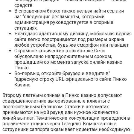
средств.
В справочном блоке также нельзя найти ссылки
на” “следующие регламенты, которыми
администрация руководствуется в спорные
ситуациях.
Благодаря адаптивному дизайну, мобильная версия
сайта легко подстраивается под размеры экрана
любое устройства, будь же смартфон или планшет.
Скромное количество отзывов же Сети
обусловлено непродолжительным сроком,
прошедшим со момента запуска онлайн казино
Пинко.
Во-первых, откройте браузер и введите в”
“адресную строку URL официального сайта Пинко
Казино.
Второму платным спинам а Пинко казино допускают
совершеннолетние авторизованные клиенты с
положительным балансом. Ставки в автоматах
принимаются на мой раунд или нужное количество
линий выплат. Тематические консультации проводятся в
онлайн-чате только через Telegram. Компетентные
сотрудники саппорта оказывает клиентам необходимую