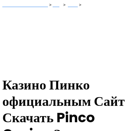
JINAT TEX SOURCING
>
Blog
>
pinco
>
Пинко Казино
Официальное Зеркало Сайта Регистрация в Казино
Пинко”
Казино Пинко
официальным Сайт
Скачать Pinco