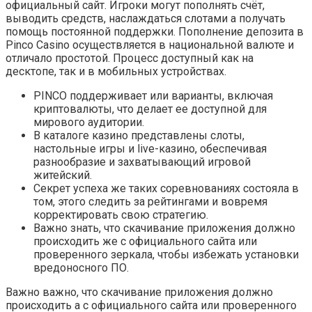
официальный сайт. Игроки могут пополнять счёт,
выводить средств, наслаждаться слотами а получать
помощь постоянной поддержки. Пополнение депозита в
Pinco Casino осуществляется в национальной валюте и
отличало простотой. Процесс доступный как на
десктопе, так и в мобильных устройствах.
PINCO поддерживает или варианты, включая
криптовалюты, что делает ее доступной для
мирового аудитории.
В каталоге казино представлены слоты,
настольные игры и live-казино, обеспечивая
разнообразие и захватывающий игровой
житейский.
Секрет успеха же таких соревнованиях состояла в
том, этого следить за рейтингами и вовремя
корректировать свою стратегию.
Важно знать, что скачивание приложения должно
происходить же с официального сайта или
проверенного зеркала, чтобы избежать установки
вредоносного ПО.
Важно важно, что скачивание приложения должно
происходить а с официального сайта или проверенного