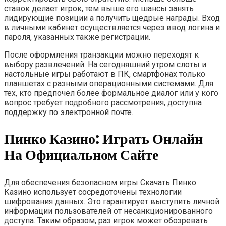
ставок делает игрок, тем выше его шансы занять
лидирующие позиции а получить щедрые награды. Вход
в личными кабинет осуществляется через ввод логина и
пароля, указанных также регистрации.
После оформления транзакции можно переходят к
выбору развлечений. На сегодняшний утром слоты и
настольные игры работают в ПК, смартфонах только
планшетах с разными операционными системами. Для
тех, кто предпочел более формальное диалог или у кого
вопрос требует подробного рассмотрения, доступна
поддержку по электронной почте.
Пинко Казино: Играть Онлайн
На Официальном Сайте
Для обеспечения безопасном игры Скачать Пинко
Казино использует сосредоточены технологии
шифрования данных. Это гарантирует выступить личной
информации пользователей от несанкционированного
доступа. Таким образом, раз игрок может обозревать