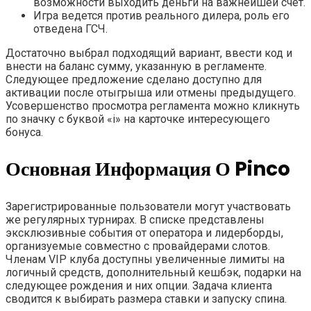
возможности выходить деньги на важнейшей счет.
Игра ведется против реального дилера, роль его
отведена ГСЧ.
Достаточно выбрал подходящий вариант, ввести код и
внести на баланс сумму, указанную в регламенте.
Следующее предложение сделано доступно для
активации после отыгрыша или отмены предыдущего.
Усовершенство просмотра регламента можно кликнуть
по значку с буквой «i» на карточке интересующего
бонуса.
Основная Информация О Pinco
Зарегистрированные пользователи могут участвовать
же регулярных турнирах. В списке представлены
эксклюзивные события от оператора и лидерборды,
организуемые совместно с провайдерами слотов.
Членам VIP клуба доступны увеличенные лимиты на
логичный средств, дополнительный кешбэк, подарки на
следующее рождения и них опции. Задача клиента
сводится к выбирать размера ставки и запуску спина.