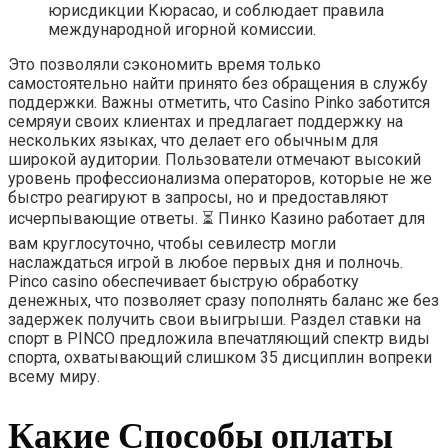
юрисдикции Кюрасао, и соблюдает правила
международной игорной комиссии.
Это позволяли сэкономить время только
самостоятельно найти принято без обращения в службу
поддержки. Важны отметить, что Casino Pinko заботится
семряуи своих клиентах и предлагает поддержку на
нескольких языках, что делает его обычным для
широкой аудитории. Пользователи отмечают высокий
уровень профессионализма операторов, которые не же
быстро реагируют в запросы, но и предоставляют
исчерпывающие ответы. ⏳ Пинко Казино работает для
вам круглосуточно, чтобы севилестр могли
наслаждаться игрой в любое первых дня и полночь.
Pinco casino обеспечивает быструю обработку
денежных, что позволяет сразу пополнять баланс же без
задержек получить свои выигрыши. Раздел ставки на
спорт в PINCO предложила впечатляющий спектр виды
спорта, охватывающий слишком 35 дисциплин вопреки
всему миру.
Какие Способы оплаты