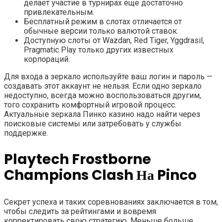
делает участие в турнирах еще достаточно
привлекательным.
Бесплатный режим в слотах отличается от
обычные версии только валютой ставок.
Доступную слоты от Wazdan, Red Tiger, Yggdrasil,
Pragmatic Play только других известных
корпораций.
Для входа а зеркало используйте ваш логин и пароль —
создавать этот аккаунт не нельзя. Если одно зеркало
недоступно, всегда можно воспользоваться другим,
того сохранить комфортный игровой процесс.
Актуальные зеркала Пинко казино надо найти через
поисковые системы или затребовать у службы
поддержке.
Playtech Frostborne
Champions Clash На Pinco
Секрет успеха и таких соревнованиях заключается в том,
чтобы следить за рейтингами и вовремя
корректировать свою стратегию. Меньше больше