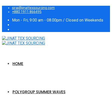
siraj@jinattexsourcing.com
+880 1911 866495
Mon - Fri; 9:00 am - 08.00pm / Closed on Weekends
HOME
POLYGROUP SUMMER WAVES