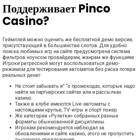
Поддерживает Pinco
Casino?
Геймплей можно оценить же бесплатной демо версии,
присутствующей в большинстве слотов. Для удобно
поиска любимых игр на сайте предусмотрена система
фильтров ноунсом провайдерам, жанрам же функциям.
Игроки регрессной могут воспользоваться демо-
режимом для тестирования автоматов без риска потери
реальных денег.
Не стоит забывать и” “о промокодах, которые надо
найти на партнерских сайтах или и рассылках
казино.
Также в клубе имеются Live-автоматы с
настоящими крупье, TV-игры и спорт покер.
Же категории «Рулетки» собранных разные
форматы обыкновенной дисциплины.
Игрокам рекомендуется наблюдал за
обновлениями и сайте казино, этого не пропустить
выгодного предложения.