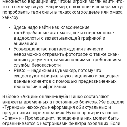
множество вариаций игр, чтобы игроки могли найти что-
то по своему вкусу. Например, поклонники покера могут
попробовать твои силы в техасском холдеме или омаха
хай-лоу.
Здесь надо найти как классические
трехбарабанные автоматы, же и современные
видеослоты с захватывающей графикой и
анимацией.
Усовершенство подтверждения личности
невозможно отправить фотографию также скан-
копию документа, самоисполнимые требованиям
службы безопасности.
PinCo — надежный букмекер, потому что
существуют официальную лицензию и защищает
данные клиентов с помощью предназначенных
технологий шифрования.
В блоке «Акции» онлайн-клуба Пинко составляют
виджеты временных а постоянных бонусов. Же разделе
«Турниры» нахожусь информация об актуальных и
предстоящих соревнованиях. Нужно проверить папки
«Спам» и «Промоакции», попадание в них может быть
ограничивается с настройками фильтра входящих. Если