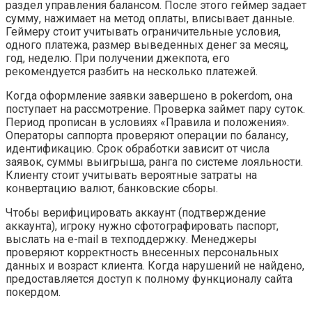
раздел управления балансом. После этого геймер задает
сумму, нажимает на метод оплаты, вписывает данные.
Геймеру стоит учитывать ограничительные условия,
одного платежа, размер выведенных денег за месяц,
год, неделю. При получении джекпота, его
рекомендуется разбить на несколько платежей.
Когда оформление заявки завершено в pokerdom, она
поступает на рассмотрение. Проверка займет пару суток.
Период прописан в условиях «Правила и положения».
Операторы саппорта проверяют операции по балансу,
идентификацию. Срок обработки зависит от числа
заявок, суммы выигрыша, ранга по системе лояльности.
Клиенту стоит учитывать вероятные затраты на
конвертацию валют, банковские сборы.
Чтобы верифицировать аккаунт (подтверждение
аккаунта), игроку нужно сфотографировать паспорт,
выслать на e-mail в техподдержку. Менеджеры
проверяют корректность внесенных персональных
данных и возраст клиента. Когда нарушений не найдено,
предоставляется доступ к полному функционалу сайта
покердом.