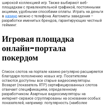
широкой коллекцией игр. Также выбирают веб-
площадкам с привлекательной графикой, постоянными
акциями, удобными способами оплаты. Играть на деньги
в
казино
можно с телефона. Автоматы заведения –
разработки именитых брендов, гарантирующих честный
гейминг.
Игровая площадка
онлайн-портала
покердом
Список слотов на портале казино регулярно расширяется
благодаря пополнению новых игр. Посетителям
остаются доступны все старые видеосимуляторы.
Возврат (показатель RTP) сертифицированных слотов
отвечает спецификациям, определенному
разработчиком. Азартные видеосимуляторы на
интернет-сервисе сгруппированы на основании особых
показателей, например: популярность (наиболее