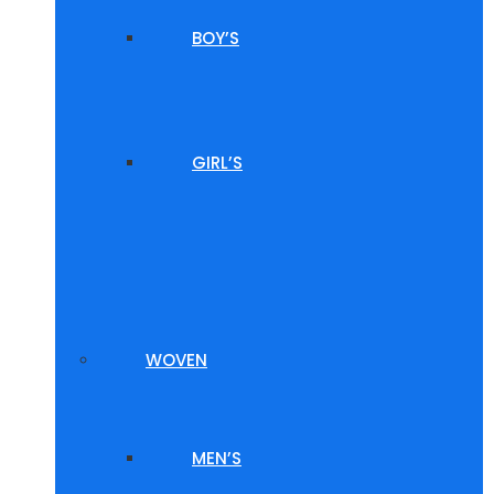
BOY’S
GIRL’S
WOVEN
MEN’S