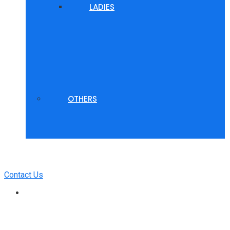
LADIES
OTHERS
Contact Us