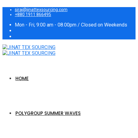
siraj@jinattexsourcing.com
+880 1911 866495
Mon - Fri; 9:00 am - 08.00pm / Closed on Weekends
HOME
POLYGROUP SUMMER WAVES