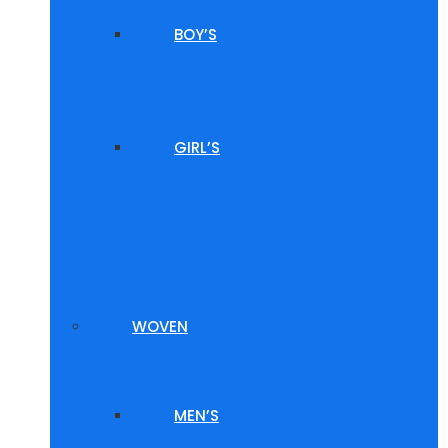
BOY’S
GIRL’S
WOVEN
MEN’S