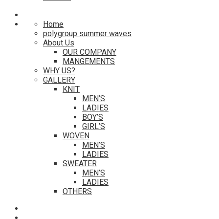
Home
polygroup summer waves
About Us
OUR COMPANY
MANGEMENTS
WHY US?
GALLERY
KNIT
MEN’S
LADIES
BOY’S
GIRL’S
WOVEN
MEN’S
LADIES
SWEATER
MEN’S
LADIES
OTHERS