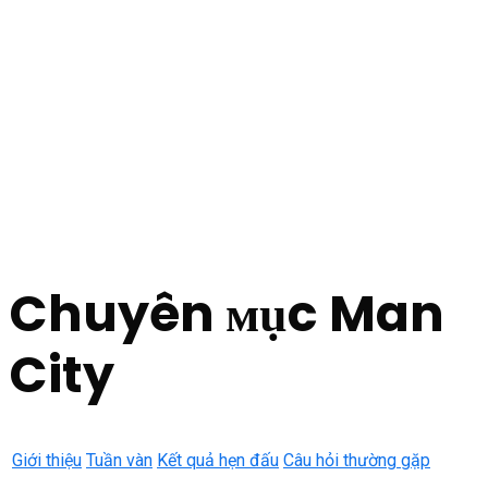
Chuyên мục Man
City
Giới thiệu
Tuần vàn
Kết quả hẹn đấu
Câu hỏi thường gặp