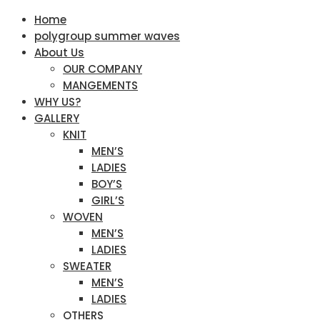
Home
polygroup summer waves
About Us
OUR COMPANY
MANGEMENTS
WHY US?
GALLERY
KNIT
MEN’S
LADIES
BOY’S
GIRL’S
WOVEN
MEN’S
LADIES
SWEATER
MEN’S
LADIES
OTHERS