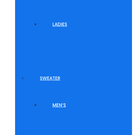
LADIES
SWEATER
MEN’S