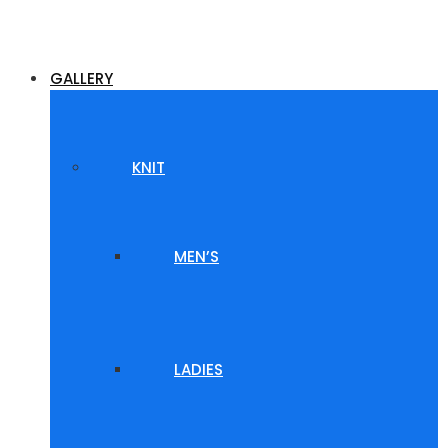
GALLERY
KNIT
MEN’S
LADIES